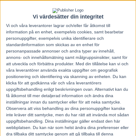
Vi värdesätter din integritet
Vi och våra
leverantorer
lagrar och/eller får åtkomst till
information på en enhet, exempelvis cookies, samt bearbetar
personuppgifter, exempelvis unika identifierare och
standardinformation som skickas av en enhet för
personanpassade annonser och andra typer av innehåll,
annons- och innehållsmätning samt målgruppsinsikter, samt för
att utveckla och förbättra produkter.
Med din tillåtelse kan vi och
våra leverantörer använda exakta uppgifter om geografisk
positionering och identifiering via skanning av enheten. Du kan
klicka för att godkänna vår och våra leverantörers
uppgiftsbehandling enligt beskrivningen ovan. Alternativt kan du
få åtkomst till mer detaljerad information och ändra dina
inställningar innan du samtycker eller för att neka samtycke.
Hem
Travnytt
Observera att viss behandling av dina personuppgifter kanske
Gimpanzee imponerade i 19:e segern
inte kräver ditt samtycke, men du har rätt att invända mot sådan
uppgiftsbehandling. Dina inställningar gäller endast den här
webbplatsen. Du kan när som helst ändra dina preferenser eller
28 juni, 2020
94
dra tillbaka ditt samtycke genom att gå tillbaka till denna