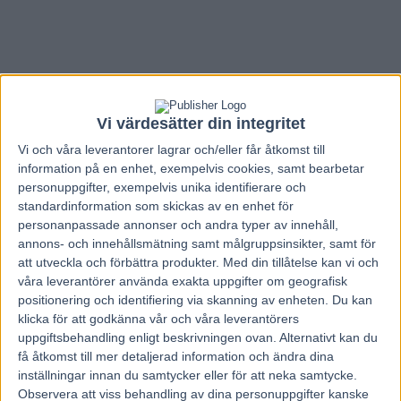
Vi värdesätter din integritet
Vi och våra
leverantorer
lagrar och/eller får åtkomst till
information på en enhet, exempelvis cookies, samt bearbetar
personuppgifter, exempelvis unika identifierare och
standardinformation som skickas av en enhet för
personanpassade annonser och andra typer av innehåll,
annons- och innehållsmätning samt målgruppsinsikter, samt för
att utveckla och förbättra produkter.
Med din tillåtelse kan vi och
våra leverantörer använda exakta uppgifter om geografisk
positionering och identifiering via skanning av enheten. Du kan
Hem
Elitloppet
klicka för att godkänna vår och våra leverantörers
Gio Cash klar för Elitloppet –
uppgiftsbehandling enligt beskrivningen ovan. Alternativt kan du
få åtkomst till mer detaljerad information och ändra dina
tillsammans med Dexter Dunn
inställningar innan du samtycker eller för att neka samtycke.
Observera att viss behandling av dina personuppgifter kanske