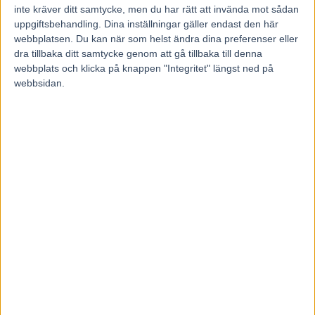
16 maj, 2026
inte kräver ditt samtycke, men du har rätt att invända mot sådan
23
uppgiftsbehandling. Dina inställningar gäller endast den här
webbplatsen. Du kan när som helst ändra dina preferenser eller
dra tillbaka ditt samtycke genom att gå tillbaka till denna
Gio Cash är tolfte häst klar för Elitloppet.
webbplats och klicka på knappen "Integritet" längst ned på
En krydda är att den sjufaldiga miljonären får Dexter Dunn i sulkyn.
webbsidan.
2023 och 2024 var Gio Cash med i Sweden Cup men i år är det
alltså Elitloppet som gäller.
– Gio Cash har i årets starter visat att han ska vara med i Elitloppet.
Avslutningen i Finland senast höll absolut elitloppsklass. Han är
vacker som en tavla och när kretsen kring hästen dessutom kryddar
deltagandet med en av världens bästa kuskar var valet enkelt, säger
Solvallas sportchef Ola Lernå.
Kusken som Ola Lernå syftar på är Dexter Dunn, nyzeeländaren
som är en superstjärna i USA där han blivit Årets kusk fyra gånger.
Dexter Dunn som kört elitloppet en gång tidigare då han blev sjua
med Frode Hamre-tränade Stoletheshow.
I fjol vann Gio Cash Norrbottens Stora Pris, sprang 1.08,5 då han
besegrade Don Fanucci Zet i Årjäng och satt fast bakom Lexus
Kody i ”VM-loppet” på Yonkers.
– Jag har haft Elitloppet i sikte med Gio Cash väldigt länge och det
känns skönt att vi är där, även om det inte klaffat perfekt för honom i
de två senaste starterna. Jag är helt allvarlig när jag säger att jag tror
att Gio Cash är en häst som kan vinna Elitloppet med minsta klaff,