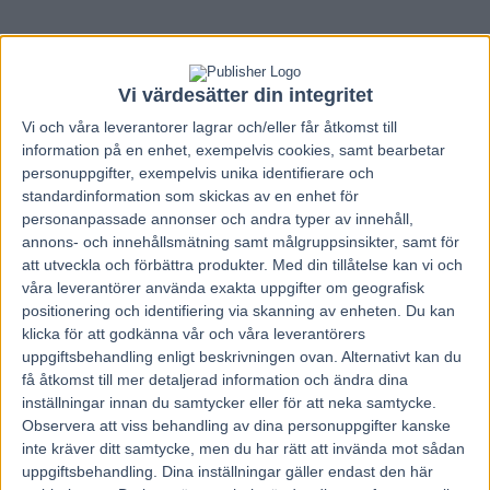
Vi värdesätter din integritet
Vi och våra
leverantorer
lagrar och/eller får åtkomst till
information på en enhet, exempelvis cookies, samt bearbetar
personuppgifter, exempelvis unika identifierare och
standardinformation som skickas av en enhet för
personanpassade annonser och andra typer av innehåll,
annons- och innehållsmätning samt målgruppsinsikter, samt för
att utveckla och förbättra produkter.
Med din tillåtelse kan vi och
våra leverantörer använda exakta uppgifter om geografisk
positionering och identifiering via skanning av enheten. Du kan
klicka för att godkänna vår och våra leverantörers
uppgiftsbehandling enligt beskrivningen ovan. Alternativt kan du
Hem
V85 Tips
få åtkomst till mer detaljerad information och ändra dina
inställningar innan du samtycker eller för att neka samtycke.
Glimmas Dagens Dubbel
Observera att viss behandling av dina personuppgifter kanske
inte kräver ditt samtycke, men du har rätt att invända mot sådan
3 februari, 2023
uppgiftsbehandling. Dina inställningar gäller endast den här
56