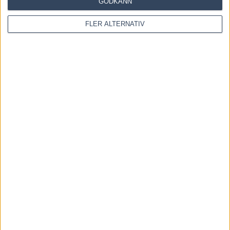
6 augusti, 2026
GODKÄNN
FLER ALTERNATIV
Inför V85 ÖSTERSUND: Världens snabbaste hingst
är tillbaka
4 augusti, 2026
INGA KOMMENTARER
KOMMENTERA ARTIKELN
Please enter your comment!
Please enter your name here