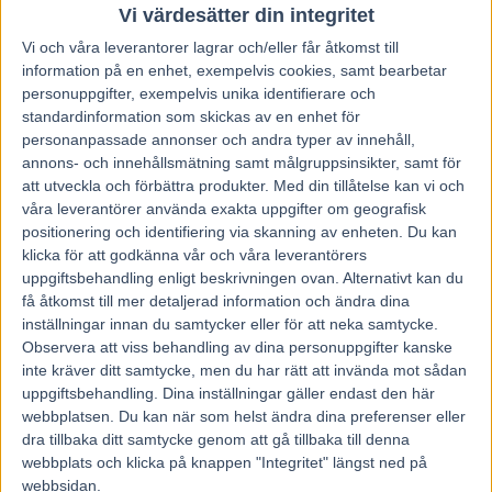
Vi värdesätter din integritet
Vi och våra
leverantorer
lagrar och/eller får åtkomst till
information på en enhet, exempelvis cookies, samt bearbetar
Föregående artikel
Nästa artikel
personuppgifter, exempelvis unika identifierare och
Segerlöse Lapp Love i
Nordströms stjärna till
standardinformation som skickas av en enhet för
karriärens 206:e start
Redén
personanpassade annonser och andra typer av innehåll,
annons- och innehållsmätning samt målgruppsinsikter, samt för
att utveckla och förbättra produkter.
Med din tillåtelse kan vi och
RELATERADE ARTIKLAR
våra leverantörer använda exakta uppgifter om geografisk
positionering och identifiering via skanning av enheten. Du kan
Majblomster vann och kom lös
klicka för att godkänna vår och våra leverantörers
6 augusti, 2026
uppgiftsbehandling enligt beskrivningen ovan. Alternativt kan du
få åtkomst till mer detaljerad information och ändra dina
inställningar innan du samtycker eller för att neka samtycke.
Observera att viss behandling av dina personuppgifter kanske
inte kräver ditt samtycke, men du har rätt att invända mot sådan
Francesco Zet får wild card –
jagar tredje raka
uppgiftsbehandling. Dina inställningar gäller endast den här
webbplatsen. Du kan när som helst ändra dina preferenser eller
3 augusti, 2026
dra tillbaka ditt samtycke genom att gå tillbaka till denna
webbplats och klicka på knappen "Integritet" längst ned på
webbsidan.