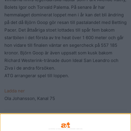
Bolets Igor och Torvald Palema. På senare år har
hemmalaget dominerat loppet men i år kan det bli ändring
på det då Björn Goop gör resan till pastalandet med Betting
Pacer. Det åttaåriga stoet lottades till spår fem bakom
startbilen i det första av tre heat över 1 600 meter och går
hon vidare till finalen väntar en segercheck på 557 185
kronor. Björn Goop är även uppsatt som kusk bakom
Richard Westerink-tränade duon Ideal San Leandro och
Ziva i de andra försöken.
ATG arrangerar spel till loppen.
Ladda ner
Ola Johansson, Kanal 75