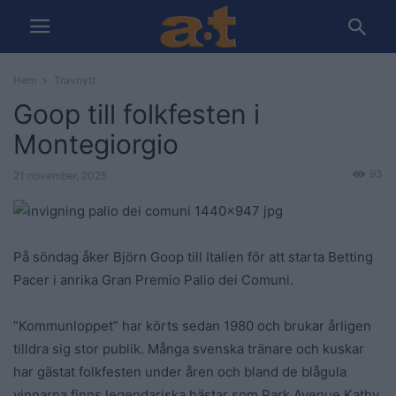
Hem
Travnytt
Goop till folkfesten i
Montegiorgio
93
21 november, 2025
På söndag åker Björn Goop till Italien för att starta Betting
Pacer i anrika Gran Premio Palio dei Comuni.
”Kommunloppet” har körts sedan 1980 och brukar årligen
tilldra sig stor publik. Många svenska tränare och kuskar
har gästat folkfesten under åren och bland de blågula
vinnarna finns legendariska hästar som Park Avenue Kathy,