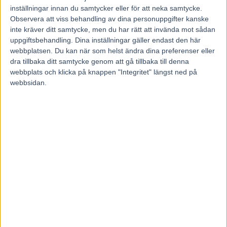
Måndagens lunchtrav flyttas
Fem tippar V75 Halmstad 4
inställningar innan du samtycker eller för att neka samtycke.
januari 2014
Observera att viss behandling av dina personuppgifter kanske
inte kräver ditt samtycke, men du har rätt att invända mot sådan
uppgiftsbehandling. Dina inställningar gäller endast den här
RELATERADE ARTIKLAR
webbplatsen. Du kan när som helst ändra dina preferenser eller
dra tillbaka ditt samtycke genom att gå tillbaka till denna
Inför V85 ÖSTERSUND: Till
webbplats och klicka på knappen "Integritet" längst ned på
mammas gata med två formkort
webbsidan.
6 augusti, 2026
Inför V85 ÖSTERSUND: Världens
snabbaste hingst är tillbaka
4 augusti, 2026
Inför V85 DANNERO 2 augusti
2026: Obesegrad färgklick i
kriteriet
1 augusti, 2026