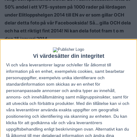
50% andel i ett V75-system på 1000 rader på lördagen
under Elitloppshelgen 2014 till EN av er som gillar OCH
delar detta foto på vår Facebooksida! Så… gilla OCH dela
och ha ett riktigt fint 2014! Ni kan dela fotot fram t o m
den 15 januari 2014.
www.facebook.com/AlltOmTrav.info
Vi värdesätter din integritet
Vi och våra
leverantorer
lagrar och/eller får åtkomst till
Stefan Regebro
information på en enhet, exempelvis cookies, samt bearbetar
alltomtrav.info
personuppgifter, exempelvis unika identifierare och
standardinformation som skickas av en enhet för
personanpassade annonser och andra typer av innehåll,
annons- och innehållsmätning samt målgruppsinsikter, samt för
att utveckla och förbättra produkter.
Med din tillåtelse kan vi och
våra leverantörer använda exakta uppgifter om geografisk
positionering och identifiering via skanning av enheten. Du kan
klicka för att godkänna vår och våra leverantörers
uppgiftsbehandling enligt beskrivningen ovan. Alternativt kan du
Föregående artikel
Nästa artikel
få åtkomst till mer detaljerad information och ändra dina