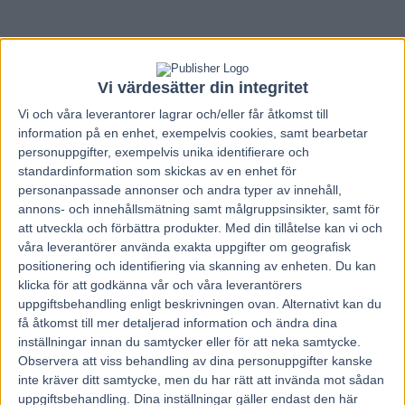
Vi värdesätter din integritet
Vi och våra
leverantorer
lagrar och/eller får åtkomst till
information på en enhet, exempelvis cookies, samt bearbetar
personuppgifter, exempelvis unika identifierare och
standardinformation som skickas av en enhet för
personanpassade annonser och andra typer av innehåll,
annons- och innehållsmätning samt målgruppsinsikter, samt för
att utveckla och förbättra produkter.
Med din tillåtelse kan vi och
våra leverantörer använda exakta uppgifter om geografisk
positionering och identifiering via skanning av enheten. Du kan
klicka för att godkänna vår och våra leverantörers
uppgiftsbehandling enligt beskrivningen ovan. Alternativt kan du
Hem
Travnytt
få åtkomst till mer detaljerad information och ändra dina
GRATTIS Björn! För elfte året i följd!
inställningar innan du samtycker eller för att neka samtycke.
Observera att viss behandling av dina personuppgifter kanske
inte kräver ditt samtycke, men du har rätt att invända mot sådan
8 december, 2014
117
uppgiftsbehandling. Dina inställningar gäller endast den här