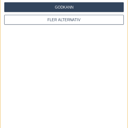
GODKÄNN
2 augusti, 2026
FLER ALTERNATIV
Dream Mine till Menhammar – tar sikte mot Prix
d’Amérique
31 juli, 2026
INGA KOMMENTARER
KOMMENTERA ARTIKELN
Please enter your comment!
Please enter your name here