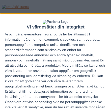
Vissa hästar går bäst när det är varmt.
Andra hittar formen i kylan.
Att veta vilka kan vara nyckeln till sju rätt på V75.
Vi värdesätter din integritet
Vi har hittat hästarna som gynnas/missgynnas mest av årstiden inför
lördagens omgång på Bergsåker.
Vi och våra
leverantorer
lagrar och/eller får åtkomst till
information på en enhet, exempelvis cookies, samt bearbetar
Siten travfakta.se är en stor databas med allehanda statistik kring
personuppgifter, exempelvis unika identifierare och
travhästar.
standardinformation som skickas av en enhet för
Bland annat finns hästarnas resultat fördelade i årstider, något som
kan vara spännande att titta på nu när den långa sensommaren
personanpassade annonser och andra typer av innehåll,
definitivt tackat för sig och huvudstaden i veckan upplevde
annons- och innehållsmätning samt målgruppsinsikter, samt för
snörekord för november.
att utveckla och förbättra produkter.
Med din tillåtelse kan vi och
Lördagen skulle definieras som höst om man tittar i kalendern, men i
våra leverantörer använda exakta uppgifter om geografisk
Sundsvall där tävlingarna ska hållas har medeltemperaturen legat en
positionering och identifiering via skanning av enheten. Du kan
bra bit under fryspunkten senaste veckan.
klicka för att godkänna vår och våra leverantörers
Alltså har vi valt att göra en kompromiss och slagit ihop resultaten
för höst/vinter och jämfört med vår/sommar i denna undersökning av
uppgiftsbehandling enligt beskrivningen ovan. Alternativt kan du
veckans V75-hästar.
få åtkomst till mer detaljerad information och ändra dina
Utifrån detta får vi en ”årstidskvot” som är ett positivt tal för hästar
inställningar innan du samtycker eller för att neka samtycke.
som presterat bäst under höst/vinter och ett negativt för hästar som
Observera att viss behandling av dina personuppgifter kanske
presterat bäst under vår/sommar.
inte kräver ditt samtycke, men du har rätt att invända mot sådan
De tre hästar i topp och botten av varje avdelning presenteras.