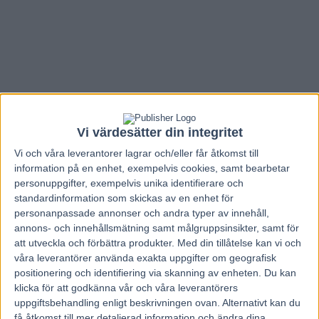
Vi värdesätter din integritet
Vi och våra
leverantorer
lagrar och/eller får åtkomst till
information på en enhet, exempelvis cookies, samt bearbetar
personuppgifter, exempelvis unika identifierare och
standardinformation som skickas av en enhet för
personanpassade annonser och andra typer av innehåll,
annons- och innehållsmätning samt målgruppsinsikter, samt för
Hem
Travnytt
att utveckla och förbättra produkter.
Med din tillåtelse kan vi och
våra leverantörer använda exakta uppgifter om geografisk
Hallå där Niklas Robertsson…
positionering och identifiering via skanning av enheten. Du kan
klicka för att godkänna vår och våra leverantörers
25 juni, 2013
uppgiftsbehandling enligt beskrivningen ovan. Alternativt kan du
260
få åtkomst till mer detaljerad information och ändra dina