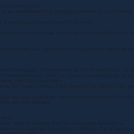
riär som Spring Erom.
r att ära sin hedershäst har de döpt guldivisionen till Spring Eroms lo
tio år sedan, berättar banans sportchef Rene Jensen.
jobbat på efter bästa förmåga, trots jobbiga träningsförhållanden, och hop
.
h fin som han kan vara, sedan hoppas vi också att han får chansen att vi
tt hans sista uppgift står för dörren blickar Dan Widegren bakåt, och fr
 är en väldigt bra regel, tycker jag. Han är ju en undantagshäst. Jag kan
våring, säger han och fortsätter:
 att jag fick honom i träning och fick uppleva det här sista året. Vilka
lar med travet. Runt hörnet väntar nämligen ett nytt kapitel i livet för
as emot, säger Dan Widegren.
Intn’l:
 busig i början av karriären. Men i loppen uppträdde han alltid bra.
nna träna en sådan häst. Både Håkan Olofsson och Dan Widegren har gjor
v guld på det sättet.