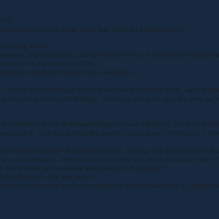
nyår.
 hemmapubliken, två dagar innan han faller för åldersstrecket.
 om Spring Erom.
litseriens högsta division. Han debuterade även, som historiens äldsta hä
distans med kilometertiden 1.09,2.
rit magisk, summerar tränaren Dan Widegren.
. Det var ett perfekt läge och vi hade hästen i perfekt skick, säger Halm
d krafter kvar bakom Bold Eagle, det känns löjligt att säga det men det v
en inleddes den hos Halmstadkollegan Håkan Olofsson. I sina 20 första 
rown-finalen. Året därpå bärgades segern i bland annat Örebro Intn’l, 
 som ettåring kom till Håkan Olofsson. Det har inte heller alltid varit sä
yra- och femåring. Sedan har det varit små och stora skavanker under t
tar den numera pensionerade travtränaren och tillägger:
ll brottsplatsen fick han vinna.
 Summa summarum har han sprungit om sina konkurrenter 32 gånger och öv