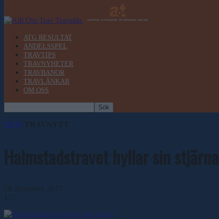
ATG RESULTAT
ANDELSSPEL
TRAVTIPS
TRAVNYHETER
TRAVBANOR
TRAVLÄNKAR
OM OSS
HEM
TRAVNYTT
Halmstadstravet hyllar sin stjärna
29 december, 2017
137