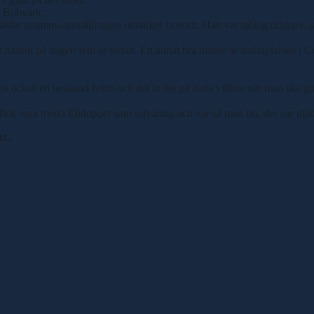
es Bulwark:
 jäklar anamma-inställningen utmärker honom. Han var stökig tidigare, j
nästan på dagen fem år sedan. Ett annat bra minne är andraplatsen i Cop
u också en bestämd herre och det är lite på hans villkor när man ska gör
an fick vara med i Elitloppet som tolvåring och var så pass fin, det var g
et.