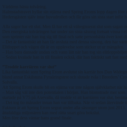
Världens bästa tolvåring.
Halmstadstravet hyllar sin stjärna med Spring Eroms lopp dagen före 
Hedersgästen själv intar huvudrollen och får göra sin sista start inför
Alla sagor har ett slut. Men få har ett så välregisserat slut som sagan
Den energiska tolvåringen har under sin sista säsong fortsatt vinna i e
som sprinter när han tog sig till final och satte personbästa över kort 
– Det är fantastiskt att han får avsluta med denna säsong, den har va
Elitloppet och vägen dit är en upplevelse som sticker ut ur mängden.
– Han bara dansade undan och vann lätt när han tog sin elitloppsbiljett
– Sedan kvalade han in till finalen också, där han faktiskt satt fast me
”Trodde karriären var slut”
Lika fantastiskt som Spring Erom avslutat sin karriär hos Dan Widegr
bland annat Eskilstuna Fyraåringstest och slutade tvåa i Breeders’ C
Solvalla.
Att Spring Erom skulle bli en stjärna var inte någon självklarhet när han
– Man såg väl inte den potentialen i början. Han blomstrade mer som f
startade på V75 på Axevalla, då trodde vi att karriären var slut, berät
– Det tog tio månader innan han var tillbaka. När vi sedan återvände ti
Faktum är att Spring Erom segrat under alla säsonger utom just 2013.
åttafaldiga miljonären kan med rätta snart göra bokslut.
Men före dess väntar hans grand finale.