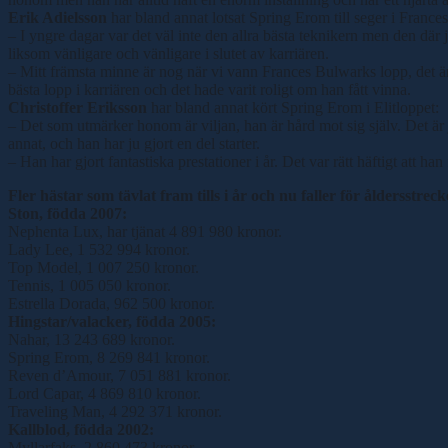
Erik Adielsson
har bland annat lotsat Spring Erom till seger i Franc
– I yngre dagar var det väl inte den allra bästa teknikern men den där
liksom vänligare och vänligare i slutet av karriären.
– Mitt främsta minne är nog när vi vann Frances Bulwarks lopp, det är 
bästa lopp i karriären och det hade varit roligt om han fått vinna.
Christoffer Eriksson
har bland annat kört Spring Erom i Elitloppet:
– Det som utmärker honom är viljan, han är hård mot sig själv. Det är j
annat, och han har ju gjort en del starter.
– Han har gjort fantastiska prestationer i år. Det var rätt häftigt att h
Fler hästar som tävlat fram tills i år och nu faller för åldersstreck
Ston, födda 2007:
Nephenta Lux, har tjänat 4 891 980 kronor.
Lady Lee, 1 532 994 kronor.
Top Model, 1 007 250 kronor.
Tennis, 1 005 050 kronor.
Estrella Dorada, 962 500 kronor.
Hingstar/valacker, födda 2005:
Nahar, 13 243 689 kronor.
Spring Erom, 8 269 841 kronor.
Reven d’Amour, 7 051 881 kronor.
Lord Capar, 4 869 810 kronor.
Traveling Man, 4 292 371 kronor.
Kallblod, födda 2002:
Myllarfaks, 2 860 473 kronor.