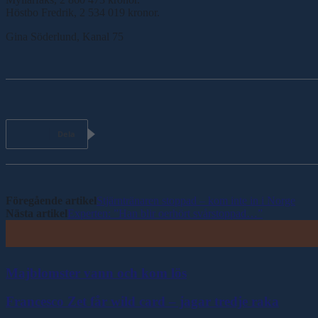
Höstbo Fredrik, 2 534 019 kronor.
Gina Söderlund, Kanal 75
Dela
Föregående artikel
Stjärntränaren stoppad – kom inte in i Norge
Nästa artikel
Experten: ”Han blir oerhört svårstoppad…”
Majblomster vann och kom lös
Francesco Zet får wild card – jagar tredje raka