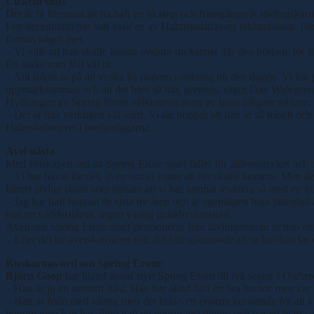
Cirkeln sluts
Det är få förunnat att ha haft en så lång och framgångsrik tävlingskar
I ett decennium har han varit en av Halmstadstravets reklamhästar. Fö
funnits något mer.
– Vi ville att han skulle kunna avsluta sin karriär där den började för 
En tanke som föll väl ut.
– Allt fokus är på att vi ska ha honom i ordning till den dagen. Vi har 
uppmärksammas och att det blev så här, givetvis, säger Dan Widegren
Hyllningen av Spring Erom välkomnas även av hans tidigare tränare.
– Det är han verkligen väl värd. Vi får hoppas att han är så fräsch oc
Halmstadstravet i mellandagarna.
Avel nästa
Med vetskapen om att Spring Erom snart faller för åldersstrecket och a
– Vi har bävat för det, även om vi visste att det skulle komma. Men det
känns jävligt skönt som tränare att vi har kunnat leverera så med en tol
– Jag har haft honom de sista tre åren och är egentligen bara jätteglad
han en världsstjärna, ingen vanlig gulddivsionshäst.
Även om Spring Erom snart pensioneras från tävlingsbanan är han inte k
– Efter det tar avelskarriären vid, det blir spännande att se hur han t
Kuskarnas ord om Spring Erom:
Björn Goop
har bland annat styrt Spring Erom till två segrar i Örebro 
– Han är ju en stentuff häst. Han har alltid haft ett bra humör men var
– Han är född med talang men det krävs ett enormt kunnande för att ku
honom men han har alltid haft en enorm inställning och har ett hjärta a