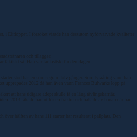
st, i Elitloppet. I försöket visade han dessutom nyförvärvade kvaliteter
stadstränaren och tillägger:
ar faktiskt så. Han var fantastiskt fin den dagen.
starter stod hästen som segrare tolv gånger. Som fyraåring vann han
vilket upprepades 2012 då han även vann Frances Bulwarks lopp på
kert att hans tidigare adept skulle få en lång tävlingskarriär.
iden. 2013 råkade han ut för en fraktur och haltade av banan när han
er hälften av hans 111 starter har resulterat i pallplats. Den