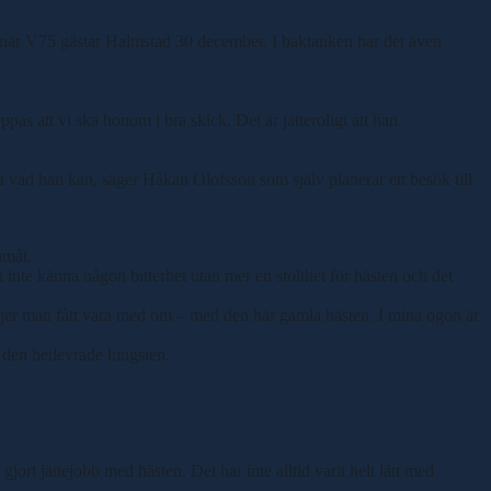
pp när V75 gästar Halmstad 30 december. I baktanken har det även
pas att vi ska honom i bra skick. Det är jätteroligt att han
sa vad han kan, säger Håkan Olofsson som själv planerar ett besök till
amåt.
 inte känna någon bitterhet utan mer en stolthet för hästen och det
 grejer man fått vara med om – med den här gamla hästen. I mina ögon är
 den hetlevrade hingsten.
t jättejobb med hästen. Det har inte alltid varit helt lätt med