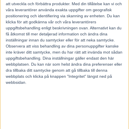
att utveckla och förbättra produkter.
Med din tillåtelse kan vi och
våra leverantörer använda exakta uppgifter om geografisk
positionering och identifiering via skanning av enheten. Du kan
På söndag ska han försöka försvara titeln i Prix
klicka för att godkänna vår och våra leverantörers
d’Amerique med hästen Readly Express.
uppgiftsbehandling enligt beskrivningen ovan. Alternativt kan du
Björn Goops vecka inleds emellertid med
få åtkomst till mer detaljerad information och ändra dina
Idrottsgalan i Globen där han är en av åtta
inställningar innan du samtycker eller för att neka samtycke.
idrottsprofiler som fortfarande har chansen att
Observera att viss behandling av dina personuppgifter kanske
vinna Jerringpriset.
inte kräver ditt samtycke, men du har rätt att invända mot sådan
– Idrottsgalan blir så klart en väldigt annorlunda
uppgiftsbehandling. Dina inställningar gäller endast den här
upplevelse för mig.
webbplatsen. Du kan när som helst ändra dina preferenser eller
dra tillbaka ditt samtycke genom att gå tillbaka till denna
42-årige världskusken Björn Goop vann Prix d’Amérique i januari i
webbplats och klicka på knappen "Integritet" längst ned på
fjol med Readly Express och är en av åtta kvarvarande kandidater i
webbsidan.
Jerringpriset.
Idrottsgalan i Globen i Stockholm sänds direkt i SVT med start
20.00 på måndagen. En av de första programpunkterna blir
redovisningen av Jerringpriset då åtta kandidater blir sex.
Björn Goop jobbade i Frankrike i helgen med löpkörning och
träning av hästar på sin franska filial. Efter tävlingarna på Vincennes
på söndagen tog han flyget hem till Sverige igen.
– Det är stort att få vara med de här största idrottsprofilerna och de
stora legendarerna som är på galan. Det är jättekul att bara få komma