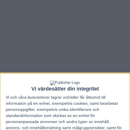
Vi värdesätter din integritet
Vi och våra
leverantorer
lagrar och/eller får åtkomst till
Hem
Travnytt
information på en enhet, exempelvis cookies, samt bearbetar
Hektisk vecka för Björn Goop
personuppgifter, exempelvis unika identifierare och
standardinformation som skickas av en enhet för
personanpassade annonser och andra typer av innehåll,
20 januari, 2019
annons- och innehållsmätning samt målgruppsinsikter, samt för
143