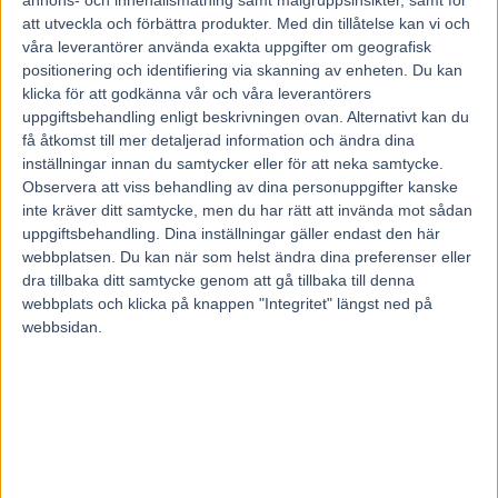
annons- och innehållsmätning samt målgruppsinsikter, samt för
17 november, 2025
62
att utveckla och förbättra produkter.
Med din tillåtelse kan vi och
våra leverantörer använda exakta uppgifter om geografisk
positionering och identifiering via skanning av enheten. Du kan
klicka för att godkänna vår och våra leverantörers
Första svensken är klar för Prix d’Amerique.
uppgiftsbehandling enligt beskrivningen ovan. Alternativt kan du
Borups Victory svarade för en förbluffande prestation som trea efter
blytung resa i Prix de Bretagne.
få åtkomst till mer detaljerad information och ändra dina
– Han gjorde ett heroiskt lopp. Jag är jättestolt över hästen, sade en
inställningar innan du samtycker eller för att neka samtycke.
mycket glad Daniel Wäjersten.
Observera att viss behandling av dina personuppgifter kanske
inte kräver ditt samtycke, men du har rätt att invända mot sådan
Drygast spår på vägen och ändå snabbast av alla till slut.
uppgiftsbehandling. Dina inställningar gäller endast den här
Borups Victory gav det blågula laget en rivstart på vintern i Paris när
han högg en av de första biljetterna till Prix d’Amerique.
webbplatsen. Du kan när som helst ändra dina preferenser eller
Och det var verkligen med mersmak.
dra tillbaka ditt samtycke genom att gå tillbaka till denna
Daniel Wäjersten uttryckte efter värmningen viss oro för hur hans
webbplats och klicka på knappen "Integritet" längst ned på
stjärna skulle hantera startmomentet på Vincennes.
webbsidan.
Det klarades till priset av en lugn avgång där man blev hängande i
fjärdespår runt första sväng.
Och där blev man kvar runt nästa sväng också innan Wäjersten tog
sig fram utvändigt om hårddragande Just Love You.
När farten sänktes kom avlösning i form av styrkefenomenet Izoard
de Vedequais, som dock tävlade med bakskor och inte visade sig
från sin bästa sida.
Det gjorde att Wäjersten drogs bakåt och åter tvingades vika ut i
spåren i slutkurvan.