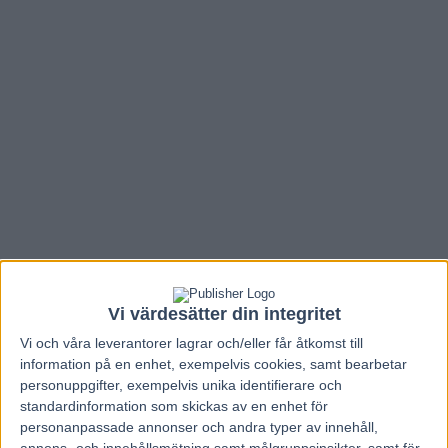
Vi värdesätter din integritet
Hem
Travnytt
Vi och våra
leverantorer
lagrar och/eller får åtkomst till
information på en enhet, exempelvis cookies, samt bearbetar
Heroisk Borups Victory klar för Prix
personuppgifter, exempelvis unika identifierare och
d’Amerique
standardinformation som skickas av en enhet för
personanpassade annonser och andra typer av innehåll,