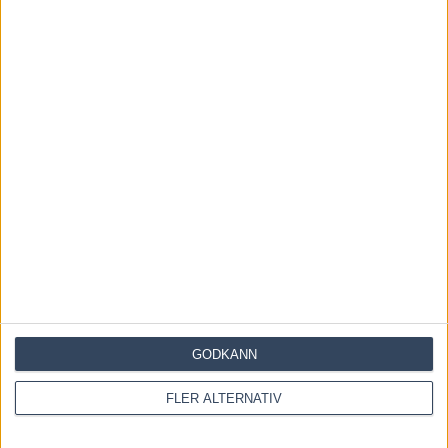
8.
Porthos Amok – Marcus Schön
Distans: 2 140 meter autostart
Förstapris: 100 000 kronor
Läs mer om trav hos Trav 365 på Aftonbladet
Föregående artikel
Nästa artikel
GODKÄNN
”Han smygfilmade mig den
Fem tippar V75 till Kalmar 25
jäkeln…”
juni 2017
FLER ALTERNATIV