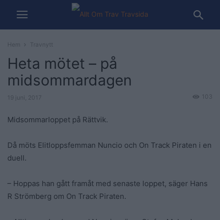
Hem
Travnytt
Heta mötet – på
midsommardagen
103
19 juni, 2017
Midsommarloppet på Rättvik.
Då möts Elitloppsfemman Nuncio och On Track Piraten i en
duell.
– Hoppas han gått framåt med senaste loppet, säger Hans
R Strömberg om On Track Piraten.