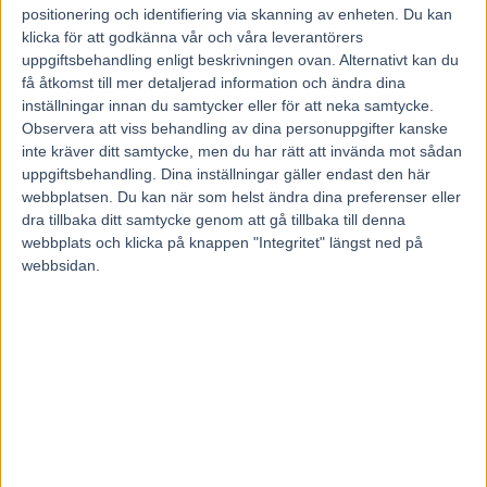
en tredjeplats i Jämtlands Stora Pris i Östersund den 10
positionering och identifiering via skanning av enheten. Du kan
juni.
klicka för att godkänna vår och våra leverantörers
uppgiftsbehandling enligt beskrivningen ovan. Alternativt kan du
få åtkomst till mer detaljerad information och ändra dina
– Han gick väl hyggligt där, och jag hoppas han gått framåt
inställningar innan du samtycker eller för att neka samtycke.
med det loppet i kroppen, jag tycker det känns så i
Observera att viss behandling av dina personuppgifter kanske
träningen i varje fall, säger Hans R Strömberg till Trav365.
inte kräver ditt samtycke, men du har rätt att invända mot sådan
uppgiftsbehandling. Dina inställningar gäller endast den här
webbplatsen. Du kan när som helst ändra dina preferenser eller
Vad säger du om duellen mot Nuncio?
dra tillbaka ditt samtycke genom att gå tillbaka till denna
webbplats och klicka på knappen "Integritet" längst ned på
– Det blir spännande, som alltid, att möta Nuncio, men
webbsidan.
Melander gick ju ut med att han skulle starta här så det
blev inte så många hästar till start, skrattar Strömberg och
avslutar:
– Men det blev åtta hästar i varje fall och jag både tror och
hoppas att min häst gör ett bra lopp.