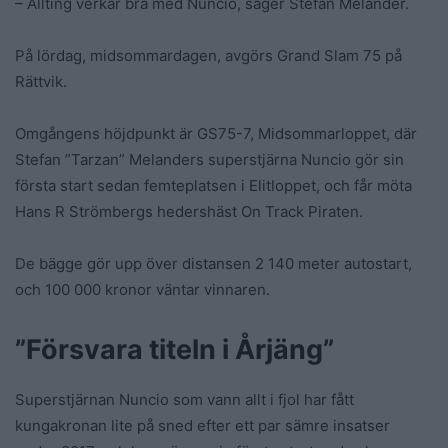
– Allting verkar bra med Nuncio, säger Stefan Melander.
På lördag, midsommardagen, avgörs Grand Slam 75 på
Rättvik.
Omgångens höjdpunkt är GS75-7, Midsommarloppet, där
Stefan ”Tarzan” Melanders superstjärna Nuncio gör sin
första start sedan femteplatsen i Elitloppet, och får möta
Hans R Strömbergs hedershäst On Track Piraten.
De bägge gör upp över distansen 2 140 meter autostart,
och 100 000 kronor väntar vinnaren.
”Försvara titeln i Årjäng”
Superstjärnan Nuncio som vann allt i fjol har fått
kungakronan lite på sned efter ett par sämre insatser