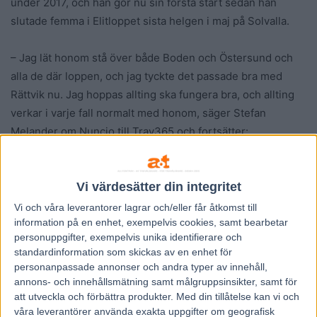
under 2017, och han gör nu sin första start sedan han
slutade femma i Elitloppet sista helgen i maj på Solvalla.
– Jag lät honom stå över både Boden och Östersund och
alla de där loppen, och jag tyckte det passade bra med
Rättvik nu. Jag hoppas allting ska fungera bra, och allting
verkar i varje fall normalt med honom, säger Stefan
Melander om Nuncio till Trav365 och fortsätter:
– Han får väl en genomkörare här och sedan hoppas jag vi
Vi värdesätter din integritet
kan försvara vår titel i Årjäng från i fjol, om allting verkar
okej med honom. Allting är bra med honom här hemma i
Vi och våra
leverantorer
lagrar och/eller får åtkomst till
information på en enhet, exempelvis cookies, samt bearbetar
varje fall.
personuppgifter, exempelvis unika identifierare och
standardinformation som skickas av en enhet för
”Melander gick ju ut…”
personanpassade annonser och andra typer av innehåll,
annons- och innehållsmätning samt målgruppsinsikter, samt för
att utveckla och förbättra produkter.
Med din tillåtelse kan vi och
Hans R Strömbergs On Track Piraten kommer närmast från
våra leverantörer använda exakta uppgifter om geografisk