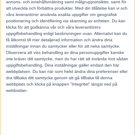
27 oktober, 2023
annons- och innehållsmätning samt målgruppsinsikter, samt för
116
att utveckla och förbättra produkter.
Med din tillåtelse kan vi och
våra leverantörer använda exakta uppgifter om geografisk
positionering och identifiering via skanning av enheten. Du kan
Grand Slam 75® drar till landets nordligaste bana Boden.
klicka för att godkänna vår och våra leverantörers
Umåkertränaren Stefan Johansson åker dit med segerplaner. – Jag
uppgiftsbehandling enligt beskrivningen ovan. Alternativt kan du
kör fem hästar och ett par kan vinna, säger Johansson.
få åtkomst till mer detaljerad information och ändra dina
inställningar innan du samtycker eller för att neka samtycke.
Det är visserligen ett par månader kvar av det här året, men när
Observera att viss behandling av dina personuppgifter kanske
Stefan Johansson tittar i backspegeln är han ganska nöjd. Framför
allt har han haft ett bra år som kusk och har en segerprocent på 14.
inte kräver ditt samtycke, men du har rätt att invända mot sådan
– Ja, det har gått väldigt bra. Jag har fått köra mer lopp och det är en
uppgiftsbehandling. Dina inställningar gäller endast den här
väldig skillnad att köra 250 lopp om året i stället för 50, man får en
webbplatsen. Du kan när som helst ändra dina preferenser eller
helt annan rutin och gör man misstag är det lättare att rätta till dom
dra tillbaka ditt samtycke genom att gå tillbaka till denna
nästa gång. Jag tog hem kuskchampionatet på Skellefteå och det
webbplats och klicka på knappen "Integritet" längst ned på
värderar jag högt eftersom det var första gången jag blev champion
webbsidan.
på en bana.
Umåkertränaren driver ett stall på drygt 20 hästar och håller ungefär
samma siffror som han brukar.
– Jag är ganska nöjd med det också. Det var lite trögt i början, men
nu känns det bättre och året är inte slut ännu och hästarna känns
allmänt uppåt och jag tror på en bra avslutning.
Aldrig förlorat i ledningen
På söndag är det Boden som lockar med GS75®. Stefan kör fem