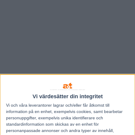
Vi värdesätter din integritet
Hem
Grand Slam 75
Vi och våra
leverantorer
lagrar och/eller får åtkomst till
information på en enhet, exempelvis cookies, samt bearbetar
Inför GS75: ”Blir inte förvånad om jag
personuppgifter, exempelvis unika identifierare och
vinner något lopp”
standardinformation som skickas av en enhet för
personanpassade annonser och andra typer av innehåll,