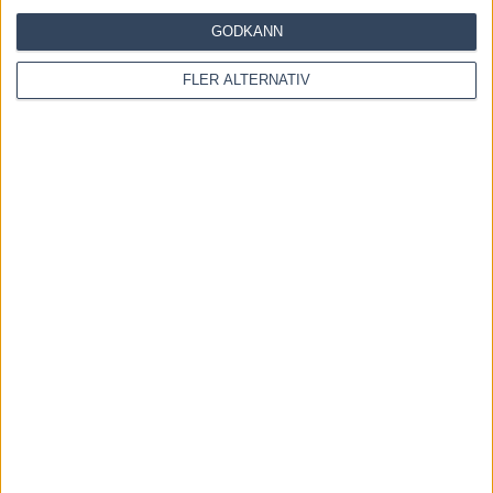
GODKÄNN
RELATERADE ARTIKLAR
FLER ALTERNATIV
Inför GS75 RÄTTVIK Midsommardagen: Redén
växlar upp!
18 juni, 2026
Inför GS75 ÖREBRO 24 maj 2026
24 maj, 2026
Inför GS75 HALMSTAD: Spännande årsdebut för
Untersteiners topphäst
29 mars, 2026
INGA KOMMENTARER