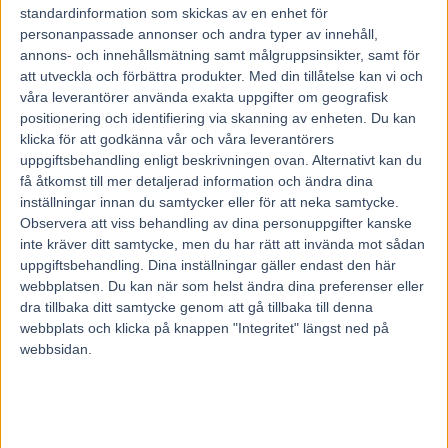
28 januari, 2021
standardinformation som skickas av en enhet för
99
personanpassade annonser och andra typer av innehåll,
annons- och innehållsmätning samt målgruppsinsikter, samt för
att utveckla och förbättra produkter.
Med din tillåtelse kan vi och
Han anses vara världens främsta travhäst.
våra leverantörer använda exakta uppgifter om geografisk
På söndag ska Face Time Bourbon försvara sin titel i Prix
positionering och identifiering via skanning av enheten. Du kan
d’Amerique tillsammans med sin svenske kusk Björn Goop.
klicka för att godkänna vår och våra leverantörers
Vi fick en pratstund med tränaren Sebastien Guarato inför det stora
uppgiftsbehandling enligt beskrivningen ovan. Alternativt kan du
slaget.
få åtkomst till mer detaljerad information och ändra dina
Vad är skillnaden på Face Time Bourbon nu jämfört med samma
inställningar innan du samtycker eller för att neka samtycke.
tid för ett år sedan?
Observera att viss behandling av dina personuppgifter kanske
– Skillnaden är att han är ett år äldre, lite starkare och har tävlat lite
inte kräver ditt samtycke, men du har rätt att invända mot sådan
mer. Annars är han som i fjol, det är samma häst, säger Sebastien
uppgiftsbehandling. Dina inställningar gäller endast den här
Guarato
Hur är han i stallet?
webbplatsen. Du kan när som helst ändra dina preferenser eller
– Det är en jättesnäll häst. Han är inte hingstig utan väldigt lugn att
dra tillbaka ditt samtycke genom att gå tillbaka till denna
sköta om. Det finns ingen elakhet i honom. Han har samma rutiner
webbplats och klicka på knappen "Integritet" längst ned på
varje dag. Han går i hagen på morgonen, sedan tar vi in honom.
webbsidan.
Därefter går han en promenad innan han får gå ut igen. Han jobbar
två-tre gånger i veckan på min rakbana.
Har han några svagheter?
– Svagheter, nej det har han inte. I början av karriären hade han en
del problem med hälsan. Han hade en böld i bröstet och tappade 50
kilo. Han hade också problem med travet på grund att en hov då han