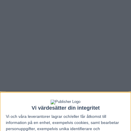
Hem
Travnytt
Vi värdesätter din integritet
Inför Prix d’Amerique: ”Björn är väldigt
Vi och våra
leverantorer
lagrar och/eller får åtkomst till
viktig för Face Time”
information på en enhet, exempelvis cookies, samt bearbetar
personuppgifter, exempelvis unika identifierare och