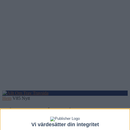
Hem
V85 Nytt
Inför V75 – 82 år ung fortsätter
Solvallatränaren
Vi värdesätter din integritet