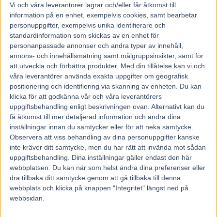
14 juli, 2018
Vi och våra
leverantorer
lagrar och/eller får åtkomst till
111
information på en enhet, exempelvis cookies, samt bearbetar
personuppgifter, exempelvis unika identifierare och
standardinformation som skickas av en enhet för
Åldern är bara en siffra för Mona Winkvist.
personanpassade annonser och andra typer av innehåll,
82 år ung fortsätter Solvallatränaren föda upp och
annons- och innehållsmätning samt målgruppsinsikter, samt för
skörda framgångar med sina hästar.
att utveckla och förbättra produkter.
Med din tillåtelse kan vi och
– Jag kan inte tänka mig att sluta jobba. Man måste
våra leverantörer använda exakta uppgifter om geografisk
positionering och identifiering via skanning av enheten. Du kan
hålla igång med någonting och hästarna tror jag
klicka för att godkänna vår och våra leverantörers
håller en ung, säger Mona Winkvist som har Magic
uppgiftsbehandling enligt beskrivningen ovan. Alternativt kan du
Gwin till start i lördagens V75.
få åtkomst till mer detaljerad information och ändra dina
inställningar innan du samtycker eller för att neka samtycke.
Stall Gwin har fött upp flera framgångsrika hästar genom åren. Men
att Mona Winkvist och hennes man Gunnar skulle börja med trav
Observera att viss behandling av dina personuppgifter kanske
var närmast en slump. Från början var det ridhästuppfödning som
inte kräver ditt samtycke, men du har rätt att invända mot sådan
gällde men en tom box i stallet öppnade nya dörrar.
uppgiftsbehandling. Dina inställningar gäller endast den här
– Jag hade en stallplats över och hyrde ut den till en kille som hade
webbplatsen. Du kan när som helst ändra dina preferenser eller
en häst som hette Quinna. När de hade provat att få henne dräktig i
dra tillbaka ditt samtycke genom att gå tillbaka till denna
tre omgångar och misslyckats var det tal om slakt. Jag hade fäst mig
webbplats och klicka på knappen "Integritet" längst ned på
så väldigt mycket vid henne och sa att jag kunde köpa henne för
slaktpriset, berättar Mona Winkvist som lyckades få stoet dräktigt på
webbsidan.
första försöket.
Quinnas avkomma såldes sedan på en auktion på Solvalla och blev