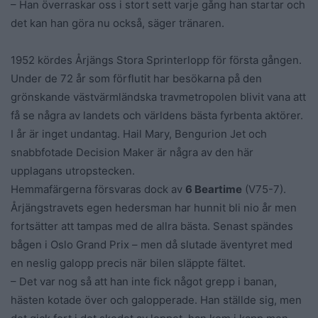
– Han överraskar oss i stort sett varje gång han startar och
det kan han göra nu också, säger tränaren.
1952 kördes Årjängs Stora Sprinterlopp för första gången.
Under de 72 år som förflutit har besökarna på den
grönskande västvärmländska travmetropolen blivit vana att
få se några av landets och världens bästa fyrbenta aktörer.
I år är inget undantag. Hail Mary, Bengurion Jet och
snabbfotade Decision Maker är några av den här
upplagans utropstecken.
Hemmafärgerna försvaras dock av
6 Beartime
(V75-7).
Årjängstravets egen hedersman har hunnit bli nio år men
fortsätter att tampas med de allra bästa. Senast spändes
bågen i Oslo Grand Prix – men då slutade äventyret med
en neslig galopp precis när bilen släppte fältet.
– Det var nog så att han inte fick något grepp i banan,
hästen kotade över och galopperade. Han ställde sig, men