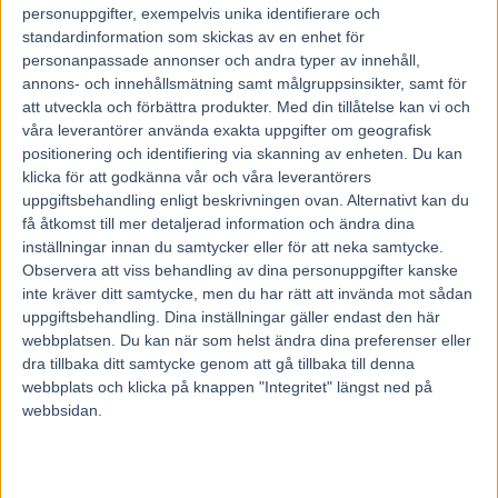
personuppgifter, exempelvis unika identifierare och
lika bra hela tiden, hästen har gjort det bra varje år. Nu har
standardinformation som skickas av en enhet för
ju också alla som velat se honom springa barfota fått det
personanpassade annonser och andra typer av innehåll,
också… Om det är det som gör det, jag vet inte riktigt. Men
annons- och innehållsmätning samt målgruppsinsikter, samt för
att utveckla och förbättra produkter.
Med din tillåtelse kan vi och
han har ju gått barfota två gånger nu, vi plastar hovarna
våra leverantörer använda exakta uppgifter om geografisk
och jag tror väl inte det är något minus i alla fall. Tanken är
positionering och identifiering via skanning av enheten. Du kan
att han tävlar barfota även på lördag, säger Helena som
klicka för att godkänna vår och våra leverantörers
sammanfattar tiden efter utflykten till Oslo:
uppgiftsbehandling enligt beskrivningen ovan. Alternativt kan du
få åtkomst till mer detaljerad information och ändra dina
– Han har gått rätt så lugnt efter senast. Sex, sju
inställningar innan du samtycker eller för att neka samtycke.
rakbanejobb har det blivit vid de senaste träningstillfällena
Observera att viss behandling av dina personuppgifter kanske
och de har hästen gjort på ett bra sätt.
inte kräver ditt samtycke, men du har rätt att invända mot sådan
Nu är det hemmabanans största slag på lördag – ett lopp
uppgiftsbehandling. Dina inställningar gäller endast den här
som ni gärna vill vinna väl?
webbplatsen. Du kan när som helst ändra dina preferenser eller
dra tillbaka ditt samtycke genom att gå tillbaka till denna
– Ja, men man måste vara realist också. Det är bra hästar
webbplats och klicka på knappen "Integritet" längst ned på
emot, fast vi har en bra häst vi också och hoppas att vi är
webbsidan.
med dem i alla fall. Nu fick vi ett spår lite väl långt ut bakom
vingen och ledningen finns det nog bara en häst som kan
ta här och det är Decision Maker, men det är helt lugnt för