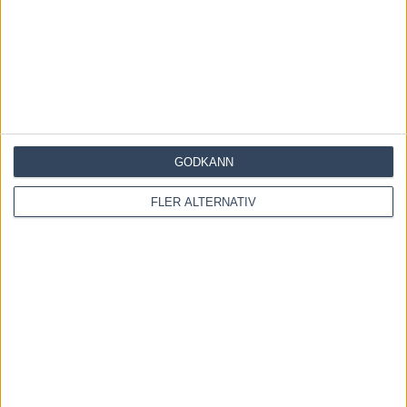
INGA KOMMENTARER
KOMMENTERA ARTIKELN
GODKÄNN
FLER ALTERNATIV