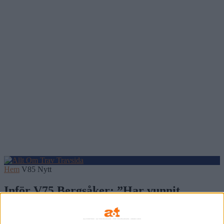
Hem
V85 Nytt
Inför V75 Bergsåker: ”Har vunnit
bakifrån – kan göra det igen”