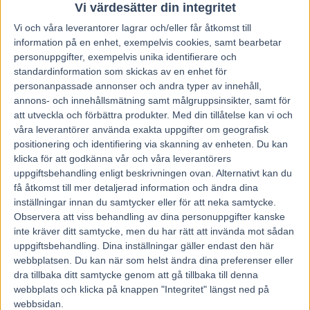
9 januari, 2021
Vi värdesätter din integritet
123
Vi och våra
leverantorer
lagrar och/eller får åtkomst till
information på en enhet, exempelvis cookies, samt bearbetar
personuppgifter, exempelvis unika identifierare och
Ulf Ohlsson slog till med sex segrar under fredagslunchen.
standardinformation som skickas av en enhet för
Han är het även inför V75 och avslöjar taktiken bakom Disco
Volante i Gulddivisionen.
personanpassade annonser och andra typer av innehåll,
– Jag vill att han får gå i ryggar nu och tänker inte köra fram direkt.
annons- och innehållsmätning samt målgruppsinsikter, samt för
Blir han femma och tempotorsk så får han bli det, säger Ohlsson.
att utveckla och förbättra produkter.
Med din tillåtelse kan vi och
våra leverantörer använda exakta uppgifter om geografisk
Solvallakusken blev överlägsen kuskchampion i fjol och har
positionering och identifiering via skanning av enheten. Du kan
rivstartat det nya året. Under fredagens V65-tävlingar i Östersund
klicka för att godkänna vår och våra leverantörers
hade han stor show och vann fem lopp. Han vann dessutom
ytterligare ett lopp utanför V65 och det var en glad Ohlsson vi fick
uppgiftsbehandling enligt beskrivningen ovan. Alternativt kan du
tag i när han satt i bilen på väg från tävlingarna.
få åtkomst till mer detaljerad information och ändra dina
– Hästarna gick bra och det var skoj. Jag har tagit sex segrar vid fyra
inställningar innan du samtycker eller för att neka samtycke.
eller fem tillfällen förut. En gång körde jag sex lopp i Östersund och
Observera att viss behandling av dina personuppgifter kanske
vann med alla sex. Idag körde jag sju lopp och vann sex av dem,
inte kräver ditt samtycke, men du har rätt att invända mot sådan
säger Ulf Ohlsson.
uppgiftsbehandling. Dina inställningar gäller endast den här
”Kändes riktigt fin och gick ett väldigt bra lopp”
webbplatsen. Du kan när som helst ändra dina preferenser eller
Han är på väg till kvällstävlingarna i Romme när intervjuen görs och
dra tillbaka ditt samtycke genom att gå tillbaka till denna
catchdrivern tävlar i princip varenda dag just nu. I lördagens V75
webbplats och klicka på knappen "Integritet" längst ned på
kör Ulf Ohlsson i samtliga sju avdelningar och det främsta intresset
webbsidan.
tilldrar sig i Gulddivisionen där han sitter upp bakom Disco Volante.