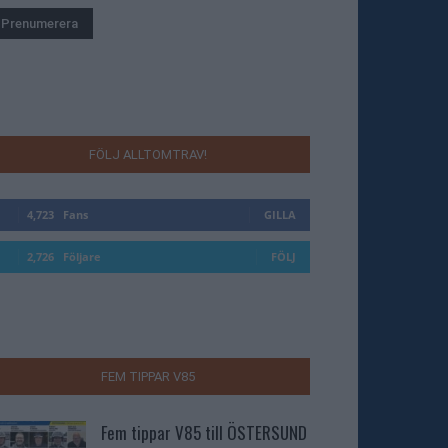
FÖLJ ALLTOMTRAV!
4,723
Fans
GILLA
2,726
Följare
FÖLJ
FEM TIPPAR V85
Fem tippar V85 till ÖSTERSUND