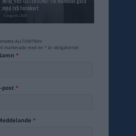
Inför V85 ÖSTERSUND: Till mammas gata
med två formkort
Majblomster vann
6 augusti, 2026
6 augusti, 2026
ontakta ALLTOMTRAV
ält markerade med en
*
är obligatoriskt
Namn
*
E-post
*
Meddelande
*