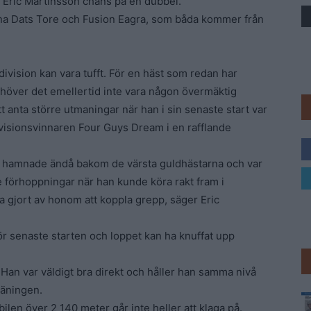
 Eric Martinsson chans på en dubbel.
rna Dats Tore och Fusion Eagra, som båda kommer från
Trav
division kan vara tufft. För en häst som redan har
ehöver det emellertid inte vara någon övermäktig
t anta större utmaningar när han i sin senaste start var
ivisionsvinnaren Four Guys Dream i en rafflande
men hamnade ändå bakom de värsta guldhästarna och var
te förhoppningar när han kunde köra rakt fram i
ra gjort av honom att koppla grepp, säger Eric
ör senaste starten och loppet kan ha knuffat upp
l. Han var väldigt bra direkt och håller han samma nivå
räningen.
len över 2 140 meter går inte heller att klaga på.