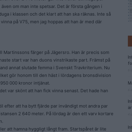
ill även om man inte spetsar. Det är första gången i
ga i klassen och det klart att han ska räknas. Inte så
 att vinna på V75, men jag hoppas att han är med där
all Martinssons färger på Jägersro. Han är precis som
I
naste start var han duons vinstrikaste part. Främst på
f
land annat slutade femma i Svenskt Travkriterium. Nu
6 
lket gör honom till den häst i lördagens bronsdivision
 950 000 kronor intjänat.
Ma
6 
 det var skönt att han fick vinna senast. Det hade han
I
l efter att ha bytt fjärde par invändigt mot andra par
är
istansen 2 640 meter. På lördag är den ett varv kortare
4 
n.
In
er att hamna hyggligt långt fram. Startspåret är lite