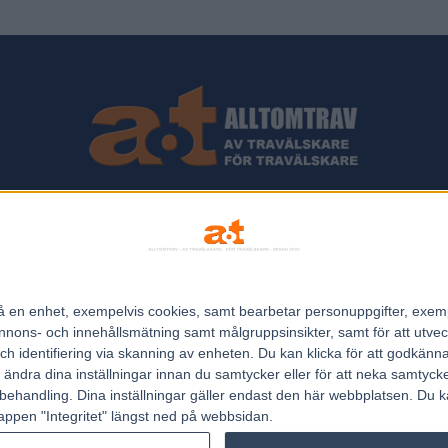
ips och Travnyheter, V75 Resultat, V75 Tips samt ett välbesökt Trav
Allt Om Trav - För Travälskare - Av Travälskare - sedan 2005.
n på en enhet, exempelvis cookies, samt bearbetar personuppgifter, exem
Kontakta oss:
kontakt@regemedia.se
ons- och innehållsmätning samt målgruppsinsikter, samt för att utveck
h identifiering via skanning av enheten. Du kan klicka för att godkänn
h ändra dina inställningar innan du samtycker eller för att neka samtyck
behandling. Dina inställningar gäller endast den här webbplatsen. Du kan
appen "Integritet" längst ned på webbsidan.