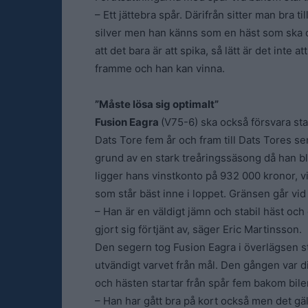
– Ett jättebra spår. Därifrån sitter man bra t
silver men han känns som en häst som ska du
att det bara är att spika, så lätt är det inte
framme och han kan vinna.
”Måste lösa sig optimalt”
Fusion Eagra
(V75-6) ska också försvara st
Dats Tore fem år och fram till Dats Tores se
grund av en stark treåringssäsong då han b
ligger hans vinstkonto på 932 000 kronor, vi
som står bäst inne i loppet. Gränsen går vid
– Han är en väldigt jämn och stabil häst och
gjort sig förtjänt av, säger Eric Martinsson.
Den segern tog Fusion Eagra i överlägsen sti
utvändigt varvet från mål. Den gången var d
och hästen startar från spår fem bakom bile
– Han har gått bra på kort också men det gäll