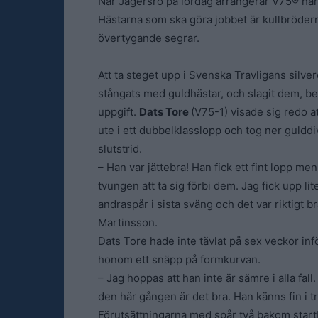
När Jägersro på lördag arrangerar V75® har
Hästarna som ska göra jobbet är kullbröde
övertygande segrar.
Att ta steget upp i Svenska Travligans silver
stångats med guldhästar, och slagit dem, b
uppgift.
Dats Tore
(V75-1) visade sig redo at
ute i ett dubbelklasslopp och tog ner guldd
slutstrid.
– Han var jättebra! Han fick ett fint lopp 
tvungen att ta sig förbi dem. Jag fick upp li
andraspår i sista sväng och det var riktigt b
Martinsson.
Dats Tore hade inte tävlat på sex veckor inf
honom ett snäpp på formkurvan.
– Jag hoppas att han inte är sämre i alla fal
den här gången är det bra. Han känns fin i t
Förutsättningarna med spår två bakom startbi