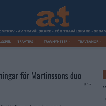
LSSPEL
TRAVTIPS
TRAVNYHETER
TRAVBANOR
Allt
tningar för Martinssons duo
Om
167
P