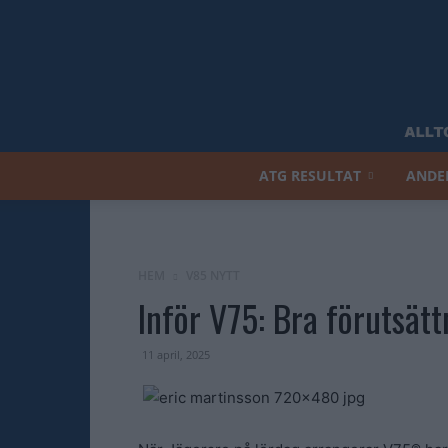
ATG RESULTAT
ANDE
HEM
V85 NYTT
Inför V75: Bra förutsät
11 april, 2025