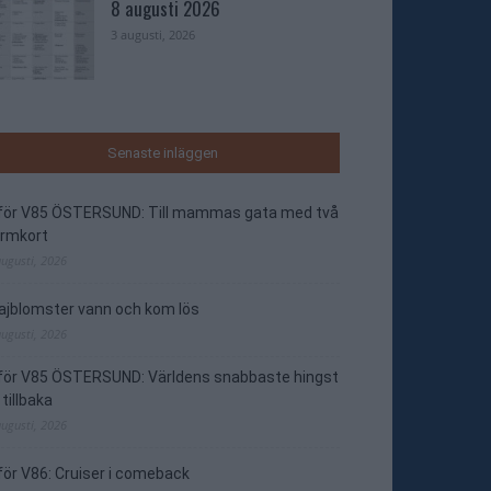
8 augusti 2026
3 augusti, 2026
Senaste inläggen
nför V85 ÖSTERSUND: Till mammas gata med två
ormkort
augusti, 2026
jblomster vann och kom lös
augusti, 2026
nför V85 ÖSTERSUND: Världens snabbaste hingst
 tillbaka
augusti, 2026
för V86: Cruiser i comeback