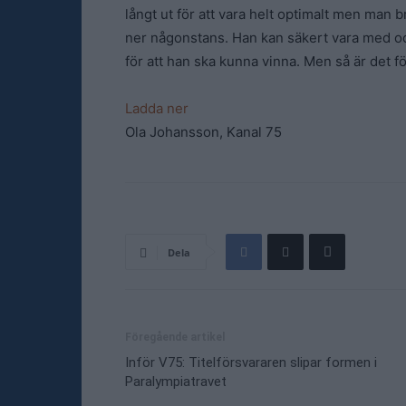
långt ut för att vara helt optimalt men man b
ner någonstans. Han kan säkert vara med o
för att han ska kunna vinna. Men så är det f
Ladda ner
Ola Johansson, Kanal 75
Dela
Föregående artikel
Inför V75: Titelförsvararen slipar formen i
Paralympiatravet