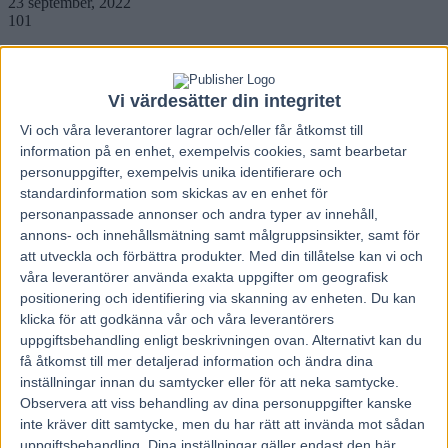
23 september, 2022
101
Vi värdesätter din integritet
Aldrig tidigare har en travtränare vunnit Svenskt Travkriterium tre år
i följd.
Vi och våra
leverantorer
lagrar och/eller får åtkomst till
Med fyra hästar i lördagens final har Daniel Redén goda möjligheter
information på en enhet, exempelvis cookies, samt bearbetar
att bli den första.
personuppgifter, exempelvis unika identifierare och
– Jag har bra känsla kring alla mina hästar i kriteriet, säger
standardinformation som skickas av en enhet för
hemmatränaren.
personanpassade annonser och andra typer av innehåll,
Svenskt Travkriterium, treåringarnas viktigaste uppgift, har körts
annons- och innehållsmätning samt målgruppsinsikter, samt för
sedan 1927, och genom åren har en rad tränare vunnit loppet två år i
att utveckla och förbättra produkter.
Med din tillåtelse kan vi och
rad. Timo Nurmos har till och med gjort det två gånger. Men aldrig
våra leverantörer använda exakta uppgifter om geografisk
har samma tränare lyckats vinna den klassiska uppgörelsen på
positionering och identifiering via skanning av enheten. Du kan
Solvalla tre år i följd. Efter att ha tagit hem de två senaste
klicka för att godkänna vår och våra leverantörers
upplagorna med Brambling och Francesco Zet har Daniel Redén en
gyllene möjlighet att göra det i år. Och det är den i hans finalkvartett
uppgiftsbehandling enligt beskrivningen ovan. Alternativt kan du
som har sämsta utgångsläget,
Xanthis Harvey
, som oddssättarna
få åtkomst till mer detaljerad information och ändra dina
tror är förste utmanare till förhandsfavoriten Bedazzled Sox.
inställningar innan du samtycker eller för att neka samtycke.
– Han har en tendens att bli lite pigg innan, därför tror jag att spår
Observera att viss behandling av dina personuppgifter kanske
elva kan bli riktigt bra åt honom då han får gå i ryggar. Han har en
inte kräver ditt samtycke, men du har rätt att invända mot sådan
väldigt lång speed att tillgå. Han är valpig och stannar till ibland,
uppgiftsbehandling. Dina inställningar gäller endast den här
men det var ett klart fall framåt senast. Han har uträttat sina behov i