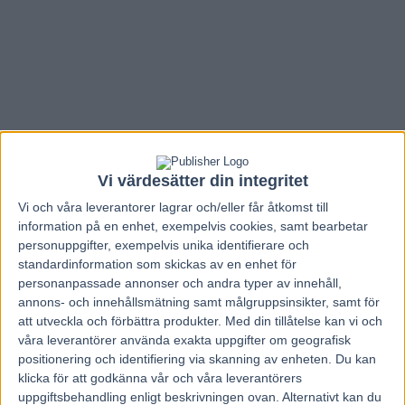
Vi värdesätter din integritet
Vi och våra
leverantorer
lagrar och/eller får åtkomst till
information på en enhet, exempelvis cookies, samt bearbetar
personuppgifter, exempelvis unika identifierare och
standardinformation som skickas av en enhet för
personanpassade annonser och andra typer av innehåll,
annons- och innehållsmätning samt målgruppsinsikter, samt för
Hem
V85 Nytt
att utveckla och förbättra produkter.
Med din tillåtelse kan vi och
våra leverantörer använda exakta uppgifter om geografisk
Inför V75 (dubbeljackpot): Ultra Violet
positionering och identifiering via skanning av enheten. Du kan
får bekänna färg direkt
klicka för att godkänna vår och våra leverantörers
uppgiftsbehandling enligt beskrivningen ovan. Alternativt kan du