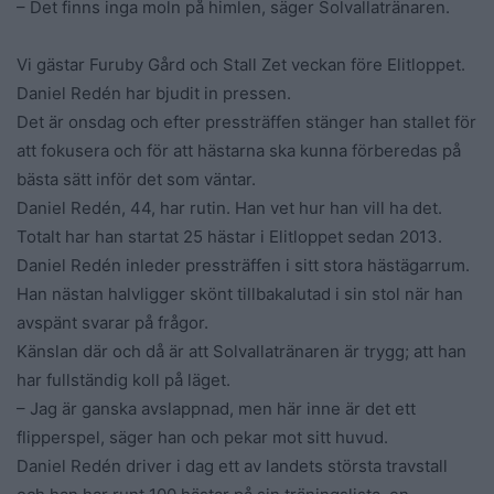
– Det finns inga moln på himlen, säger Solvallatränaren.
Vi gästar Furuby Gård och Stall Zet veckan före Elitloppet.
Daniel Redén har bjudit in pressen.
Det är onsdag och efter pressträffen stänger han stallet för
att fokusera och för att hästarna ska kunna förberedas på
bästa sätt inför det som väntar.
Daniel Redén, 44, har rutin. Han vet hur han vill ha det.
Totalt har han startat 25 hästar i Elitloppet sedan 2013.
Daniel Redén inleder pressträffen i sitt stora hästägarrum.
Han nästan halvligger skönt tillbakalutad i sin stol när han
avspänt svarar på frågor.
Känslan där och då är att Solvallatränaren är trygg; att han
har fullständig koll på läget.
– Jag är ganska avslappnad, men här inne är det ett
flipperspel, säger han och pekar mot sitt huvud.
Daniel Redén driver i dag ett av landets största travstall