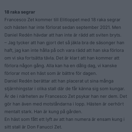
18 raka segrar
Francesco Zet kommer till Elitloppet med 18 raka segrar
och hästen har inte förlorat sedan september 2021. Men
Daniel Redén hävdar att han inte är rädd att sviten bryts.
– Jag tycker att han gjort det så jäkla bra de säsonger han
haft, jag kan inte hålla på och vara rädd att han ska förlora
om vi ska fortsätta tävla. Det är klart att han kommer att
förlora någon gång. Alla kan ha en dålig dag, vi kanske
förlorar mot en häst som är bättre för dagen.
Daniel Redén berättar att han placerat ut sina många
stjärnhingstar i olika stall där de får känna sig som kungar.
Är de i närheten av Francesco Zet psykar han ner dem. Det
gör han även med motståndarna i lopp. Hästen är oerhört
mentalt stark. Han är kung på gården.
En häst som fått ett lyft av att han numera är ensam kung i
sitt stall är Don Fanucci Zet.