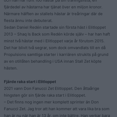
och han har runt 100 hästar på sin träningslista, en
fjärdedel av hästarna har tjänat över en miljon kronor.
Närmare hälften av stallets hästar är treåringar där de
flesta ännu inte debuterat.
Sedan Daniel Redén startade sin första häst i Elitloppet
2013 – Shaq Is Back som Redén körde själv – har han haft
minst två hästar med i Elitloppet varje år förutom 2015.
Det har blivit två segrar, som dock omvandlats till en då
Propulsions samtliga starter i karriären strukits på grund
av en otillåten behandling i USA innan Stall Zet köpte
hästen.
Fjärde raka start i Elitloppet
2021 vann Don Fanucci Zet Elitloppet. Den åttaårige
hingsten gör sin fjärde raka start i Elitloppet.
– Det finns nog ingen mer komplett sprinter än Don
Fanucci Zet. Jag tror att han kommer att vara lika bra som
han är nu när han är 13 år, om inte bättre. Han verkar bara