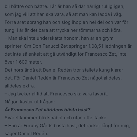
bli bättre och bättre. I år är han så där härligt rullig igen,
som jag vill att han ska vara, så att man kan ladda i väg.
Förra året sprang han och slog ihop en hel del och var för
tung. I år är det bara att trycka ner tömmarna och köra.
– Man ska inte underskatta honom, han är en grym
sprinter. Om Don Fanucci Zet springer 1.08,5 i ledningen är
det inte så enkelt att gå utvändigt för Francesco Zet, inte
över 1 609 meter.
Det hörs ändå att Daniel Redén tror stallets kung klarar
det. För Daniel Redén är Francesco Zet något alldeles,
alldeles extra.
– Jag tycker alltid att Francesco ska vara favorit.
Någon kastar ut frågan:
Är Francesco Zet världens bästa häst?
Svaret kommer blixtsnabbt och utan eftertanke.
– Han är Furuby Gårds bästa häst, det räcker långt för mig,
säger Daniel Redén.