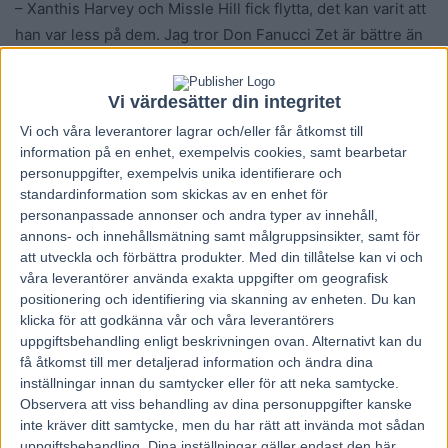
– Xanthis Harvey och Missle Hill fick flytta, det kan varit att
han var less på dem. Jag tror Don Fanucci Zet är bättre än
någonsin nu som det känts hela vintern. Det är också en
sjuk grej, att nu plötsligt kommer han tillbaka efter alla
Vi värdesätter din integritet
problem han hade förra året och tycker att han ska vara
Vi och våra
leverantorer
lagrar och/eller får åtkomst till
med och kriga. Och han är svårpsykad den hästen, för han
information på en enhet, exempelvis cookies, samt bearbetar
bryr sig inte om någonting, säger Daniel Redén.
personuppgifter, exempelvis unika identifierare och
standardinformation som skickas av en enhet för
Tur i spårlottningen
personanpassade annonser och andra typer av innehåll,
annons- och innehållsmätning samt målgruppsinsikter, samt för
På söndagen lottades startspåren och Daniel Redéns duo
att utveckla och förbättra produkter.
Med din tillåtelse kan vi och
hade lyckan på sin sida: Don Fanucci Zet lottades till spår 2
våra leverantörer använda exakta uppgifter om geografisk
bakom startbilen i det första elitloppsförsöket och
positionering och identifiering via skanning av enheten. Du kan
Francesco Zet fick spår 5 i det andra. Daniel Redén bjuder
klicka för att godkänna vår och våra leverantörers
uppgiftsbehandling enligt beskrivningen ovan. Alternativt kan du
på startkommentarer inför söndagens tävlingar via stallets
få åtkomst till mer detaljerad information och ändra dina
hemsida:
inställningar innan du samtycker eller för att neka samtycke.
–
2 Don Fanucci Zet
(V75-2) fick bra spår, det kändes
Observera att viss behandling av dina personuppgifter kanske
väldigt bra. Han är i en bra fas nu, jag körde ett riktigt
inte kräver ditt samtycke, men du har rätt att invända mot sådan
uppgiftsbehandling. Dina inställningar gäller endast den här