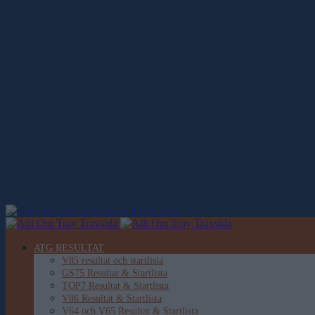
Allt Om Trav
ATG RESULTAT
V85 resultat och startlista
GS75 Resultat & Startlista
TOP7 Resultat & Startlista
V86 Resultat & Startlista
V64 och V65 Resultat & Startlista