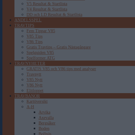
V5 Resultat & Startlista
V4 Resultat & Startlista
DD och LD Resultat & Startlista
ANDELSSPEL
TRAVTIPS
Fem Tippar V85
V85 Tips
V86 Tips
Gratis Travtips – Gratis Nästagångare
Spelguiden V85
Spelformer ATG
TRAVNYHETER
GRATIS V85 och V86 tips med analyser
Travnytt
V85 Nytt
V86 Nytt
Elitloppet
TRAVBANOR
Kartöversikt
A-H
Arvika
Axevalla
Bergsåker
Boden
Bollnäs