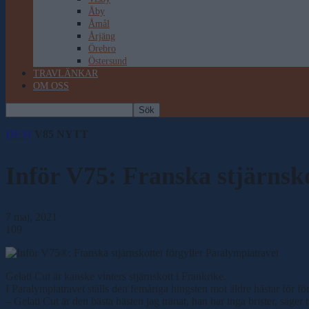
Åby
Åmål
Årjäng
Örebro
Östersund
TRAVLÄNKAR
OM OSS
HEM
V85 NYTT
Inför V75: Franska stjärnsko
7 maj, 2021
109
Gelati Cut är kanske vinters stjärnskott i Frankrike.
I Paralympiatravet ställs den femåriga hingsten mot äldre hästar för fö
– Gelati Cut är den bästa hästen jag tränat, han har inga brister, säge