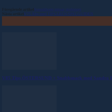
Föregående artikel
Svenskhopp missar storloppet
Nästa artikel
V75 Åby med TIPSAREN/SPELGUIDEN
V85 Tips ÖSTERSUND + Snabbsnack med Sandra E