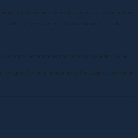
m femåringslopp på Vincennes som resulterat i två segrar och tre andrapris
 Gu d’Héripré, som visserligen inte vässad då men det var inte min
när.
tyr. Vi kommer med ambitioner om att ta en plats på podiet. Det hade
r hur det går på Åby innan jag fattar beslut för nästa start, säger Romain