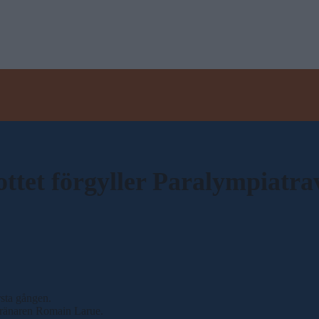
ttet förgyller Paralympiatra
rsta gången.
r tränaren Romain Larue.