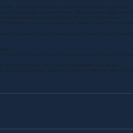
madie. På träningslistan finns ett tiotal starthästar och 15 unghästar.
loppen och tjänat drygt 5,1 miljoner kronor. I år har hingsten startat i fe
arit idel topphästar före: Gu d’Héripré, Power och Aetos Kronos.
éripré på 1.11,4 på stora banan med voltstart. I starten före slog han
an allt, han pullar aldrig och han kan gå alla distanser. Han är extraordi
ången.
varit stort. Det är också coolt att ta med ägarna på ett sådant här även
lle de gå riktigt bra på Åby är man inte främmande för Elitloppet.
illfället ska han starta i Harper Hanovers lopp över 3 000 meter, men vi se