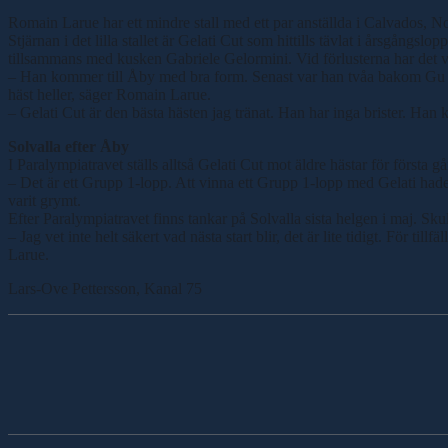
Romain Larue har ett mindre stall med ett par anställda i Calvados, Nor
Stjärnan i det lilla stallet är Gelati Cut som hittills tävlat i årsgångs
tillsammans med kusken Gabriele Gelormini. Vid förlusterna har det v
– Han kommer till Åby med bra form. Senast var han tvåa bakom Gu d’H
häst heller, säger Romain Larue.
– Gelati Cut är den bästa hästen jag tränat. Han har inga brister. Han k
Solvalla efter Åby
I Paralympiatravet ställs alltså Gelati Cut mot äldre hästar för första g
– Det är ett Grupp 1-lopp. Att vinna ett Grupp 1-lopp med Gelati hade 
varit grymt.
Efter Paralympiatravet finns tankar på Solvalla sista helgen i maj. Sku
– Jag vet inte helt säkert vad nästa start blir, det är lite tidigt. För t
Larue.
Lars-Ove Pettersson, Kanal 75
Dela