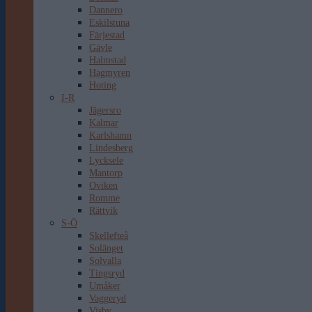
Dannero
Eskilstuna
Färjestad
Gävle
Halmstad
Hagmyren
Hoting
I-R
Jägersro
Kalmar
Karlshamn
Lindesberg
Lycksele
Mantorp
Oviken
Romme
Rättvik
S-Ö
Skellefteå
Solänget
Solvalla
Tingsryd
Umåker
Vaggeryd
Visby