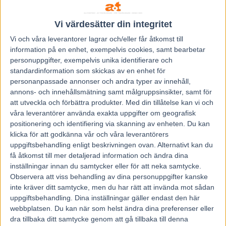
senast behövde jag ju inte det över upploppet men jag fick
som sagt ett fint svar av dem efter mål. På lördag blir första
Vi värdesätter din integritet
gången som vi liksom använder dem i lopp.
Vi och våra
leverantorer
lagrar och/eller får åtkomst till
Åttondespåret var väl annars inte riktigt vad du hoppats
information på en enhet, exempelvis cookies, samt bearbetar
personuppgifter, exempelvis unika identifierare och
på?
standardinformation som skickas av en enhet för
– Det är klart man hade önskat ett framspår med tanke på
personanpassade annonser och andra typer av innehåll,
att han ändå är ganska startsnabb, men vi får ta det
annons- och innehållsmätning samt målgruppsinsikter, samt för
härifrån, Magnus får lösa det och går det bra tror jag nog
att utveckla och förbättra produkter.
Med din tillåtelse kan vi och
våra leverantörer använda exakta uppgifter om geografisk
hästen är med dem igen. Sedan tycker jag nog han går lika
positionering och identifiering via skanning av enheten. Du kan
bra bakifrån, till exempel när Magnus körde första gången i
klicka för att godkänna vår och våra leverantörers
höstas, då var de i tredjespår sista 1200 meterna och gick
uppgiftsbehandling enligt beskrivningen ovan. Alternativt kan du
ändå ifrån till slut. Så hästen har visat att han går från alla
få åtkomst till mer detaljerad information och ändra dina
inställningar innan du samtycker eller för att neka samtycke.
lägen.
Observera att viss behandling av dina personuppgifter kanske
Det ska vara bra chans till sjätte raka?
inte kräver ditt samtycke, men du har rätt att invända mot sådan
– Alltså, det är tufft motstånd naturligtvis, men jag tycker
uppgiftsbehandling. Dina inställningar gäller endast den här
hästen är bra och med lite flyt på vägen så tror jag inte han
webbplatsen. Du kan när som helst ändra dina preferenser eller
dra tillbaka ditt samtycke genom att gå tillbaka till denna
är sämre än någon annan.