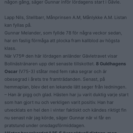
någon gång, säger Gunnar inför lördagens start i Gävle.
Lapp Nils, Stellbarr, Månprinsen A.M, Månlykke A.M. Listan
kan fyllas på.
Gunnar Melander, som fyllde 78 för några veckor sedan,
har en faslig förmåga att plocka fram kallblod av högsta
klass.
När V75® den här lördagen anländer Gävletravet visar
Bollnästränaren upp det senaste tillskottet.
8 Guldhagens
Oscar
(V75-3) ståtar med fem raka segrar och är
obesegrad i årets tre framträdanden. Senast, på
hemmaplan, blev det en lekande lätt seger från ledningen.
– Han är pigg och glad. Hästen har ju varit duktig varje start
som han gjort nu och verkligen varit positiv. Han har
utvecklats en hel den i vinter faktiskt och kändes riktigt fin
nu senast när jag körde, säger Gunnar när vi får en
pratstund under onsdagsförmiddagen.