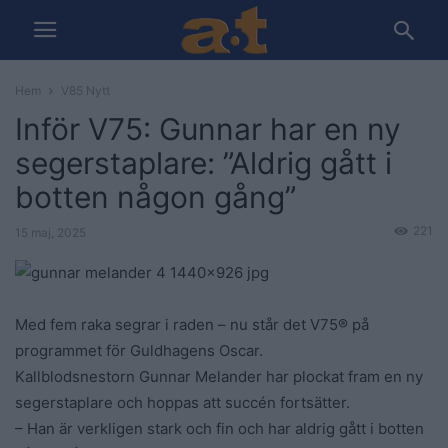
Hem
V85 Nytt
Inför V75: Gunnar har en ny
segerstaplare: ”Aldrig gått i
botten någon gång”
221
15 maj, 2025
Med fem raka segrar i raden – nu står det V75® på
programmet för Guldhagens Oscar.
Kallblodsnestorn Gunnar Melander har plockat fram en ny
segerstaplare och hoppas att succén fortsätter.
– Han är verkligen stark och fin och har aldrig gått i botten