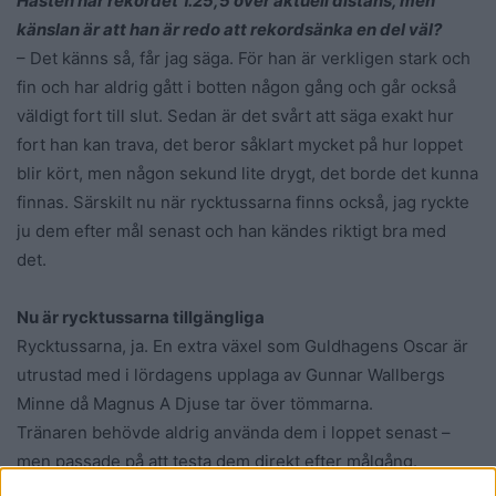
Hästen har rekordet 1.25,5 över aktuell distans, men
känslan är att han är redo att rekordsänka en del väl?
– Det känns så, får jag säga. För han är verkligen stark och
fin och har aldrig gått i botten någon gång och går också
väldigt fort till slut. Sedan är det svårt att säga exakt hur
fort han kan trava, det beror såklart mycket på hur loppet
blir kört, men någon sekund lite drygt, det borde det kunna
finnas. Särskilt nu när rycktussarna finns också, jag ryckte
ju dem efter mål senast och han kändes riktigt bra med
det.
Nu är rycktussarna tillgängliga
Rycktussarna, ja. En extra växel som Guldhagens Oscar är
utrustad med i lördagens upplaga av Gunnar Wallbergs
Minne då Magnus A Djuse tar över tömmarna.
Tränaren behövde aldrig använda dem i loppet senast –
men passade på att testa dem direkt efter målgång.
– Ja, jag gjorde det. Vi har aldrig använt det i lopp förut och