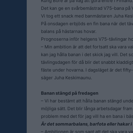
Kung Bore är på väg att göra entré i Finland.
Det kan ge en svårbemästrad V75-bana på 
Vi tog ett snack med banmästaren Juha Ke
På onsdagen erbjöds en fin bana när det täv
balans på hästarnas hovar.
Prognoserna inför helgens V75-tävlingar h
– Min ambition är att det fortsatt ska vara val
kan jag hålla banan i det skick jag vill. Det 
tävlingsdagen för då blir det snabbt kladdi
fäste under hovarna. I dagsläget är det fifty-
säger Juha Keskimaunu.
Banan stängd på fredagen
– Vi har bestämt att hålla banan stängd und
möjliga sätt. Det blir långa arbetsdagar fram 
problem med det för jag vill ha en bana i bäs
Är det sommarbalans, barfota eller hakar i
– Ambitionen är som sagt att det ska vara va