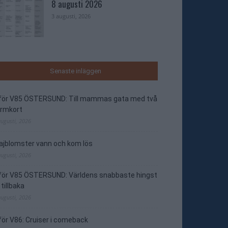
8 augusti 2026
3 augusti, 2026
Senaste inläggen
nför V85 ÖSTERSUND: Till mammas gata med två
ormkort
augusti, 2026
jblomster vann och kom lös
augusti, 2026
nför V85 ÖSTERSUND: Världens snabbaste hingst
 tillbaka
augusti, 2026
för V86: Cruiser i comeback