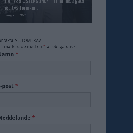
Inför V85 ÖSTERSUND: Till mammas gata
med två formkort
Majblomster vann
6 augusti, 2026
6 augusti, 2026
ontakta ALLTOMTRAV
ält markerade med en
*
är obligatoriskt
Namn
*
E-post
*
Meddelande
*