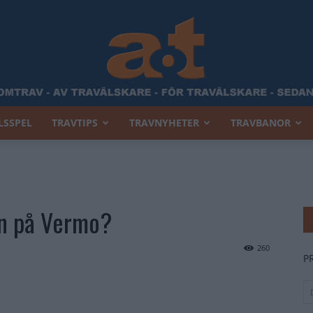
LSSPEL
TRAVTIPS
TRAVNYHETER
TRAVBANOR
Allt
an på Vermo?
Om
260
P