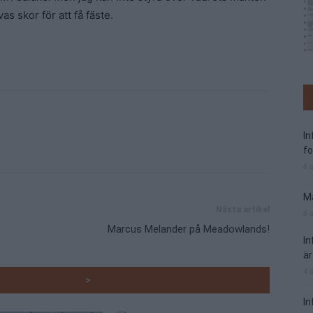
as skor för att få fäste.
I
f
6 
Ma
Nästa artikel
6 
Marcus Melander på Meadowlands!
I
är
4 
RADE ARTIKLAR
>
In