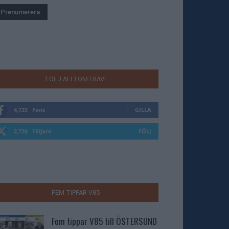
FÖLJ ALLTOMTRAV!
4,723
Fans
GILLA
2,726
Följare
FÖLJ
FEM TIPPAR V85
Fem tippar V85 till ÖSTERSUND