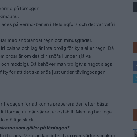
Vermo på lördagen.
Trav
skimaunu.
lades på Vermo-banan i Helsingfors och det var valfri
otar med snöblandat regn och minusgrader.
fri balans och jag är inte orolig för kyla eller regn. Då
som oroar är om det blir snöfall under själva
gt och moddigt. Då behöver man troligtvis något slags
fifty för att det ska snöa just under tävlingsdagen,
er fredagen för att kunna preparera den efter bästa
till lördag nu när vädret är ostabilt. Men jag har inga
ta möjliga skick.
 skorna som gäller på lördagen?
lfri balans. Men jag kan inte styra över vädrets makter.