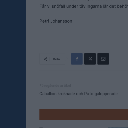
Får vi snöfall under tävlingarna lär det behöv
Petri Johansson
Dela
Föregående artikel
Caballion kroknade och Pato galopperade
RELATE