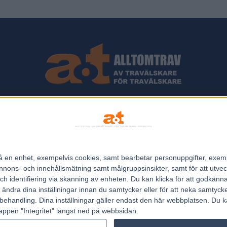
ips och Travnyheter, V75 Resultat, V75 Tips samt ett välbesökt Trav
Allt Om Trav - För Travälskare - Av Travälskare - sedan 2005.
n på en enhet, exempelvis cookies, samt bearbetar personuppgifter, exem
Kontakta oss:
kontakt@regemedia.se
ons- och innehållsmätning samt målgruppsinsikter, samt för att utveck
h identifiering via skanning av enheten. Du kan klicka för att godkänn
h ändra dina inställningar innan du samtycker eller för att neka samtyck
behandling. Dina inställningar gäller endast den här webbplatsen. Du kan
appen "Integritet" längst ned på webbsidan.