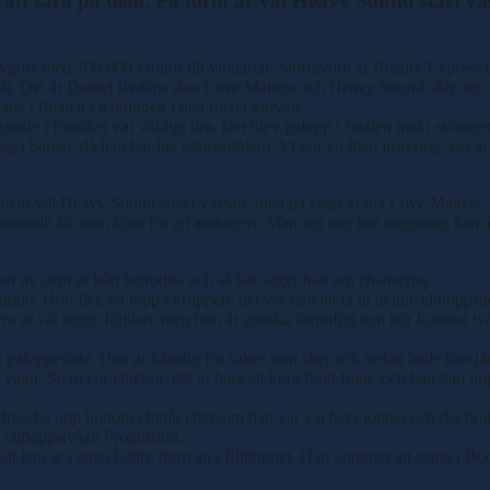
t att sära på dem. På form är väl Heavy Sound stået va
avgörs med 700 000 kronor till vinnaren. Storfavorit är Readly Express
spår. Det är Daniel Redéns duo Love Matters och Heavy Sound, där den 
de i finalen i ledningen i den första kurvan.
de i försöket var väldigt bra. Det blev galopp i finalen mitt i svängen
 tag i banan, då han har lite platsproblem. Vi gör en liten justering, de
orm är väl Heavy Sound strået vassare men på läget är det Love Matters. B
rmalt får man köra för ett andrapris. Man vet inte hur ringrostig han ä
tt par av dem är hårt betrodda och så här säger han om chanserna.
framtid. Hon fick ett lopp i kroppen, det var hårt att ta ut henne elitlo
fyra är väl ingen höjdare men hon är ganska förnuftig och bör komma ivä
h galopperade. Han är känslig för saker som sker och sedan hade han jä
g vagn. Spåret är jättebra, det är bara att köra frakt fram, och han kan
t fräscha upp honom efteråt eftersom han var väl het i loppet och det bru
 elitloppstvåan Propulsion.
 att han är i ännu bättre form än i Elitloppet. Han kommer att starta i Bo