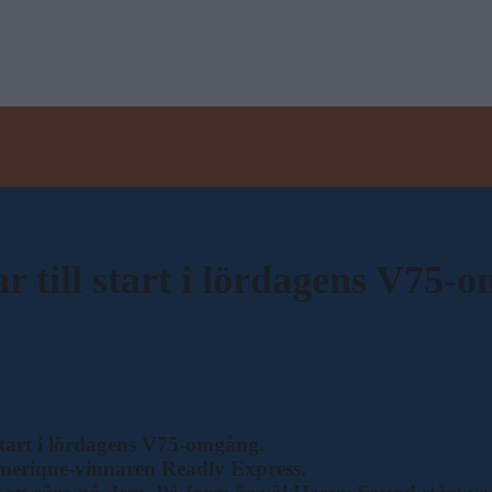
ar till start i lördagens V75-
 start i lördagens V75-omgång.
Amerique-vinnaren Readly Express.