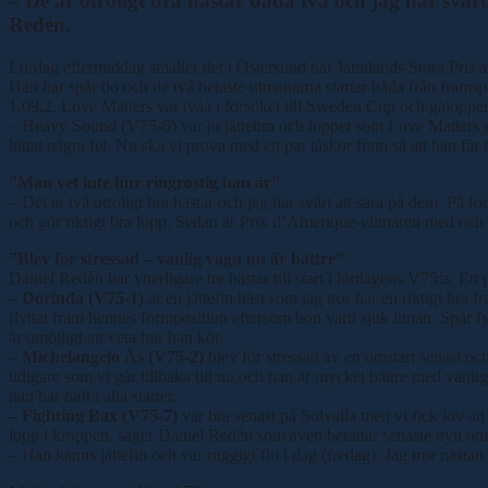
– De är otroligt bra hästar båda två och jag har svår
Redén.
Lördag eftermiddag smäller det i Östersund när Jämtlands Stora Pris 
Han har spår tio och de två hetaste utmanarna startar båda från fram
1.09,2. Love Matters var tvåa i försöket till Sweden Cup och galoppera
– Heavy Sound (V75-6) var ju jättebra och loppet som Love Matters gjor
hittat några fel. Nu ska vi prova med ett par tåskor fram så att han får
”Man vet inte hur ringrostig han är”
– Det är två otroligt bra hästar och jag har svårt att sära på dem. På f
och gör riktigt bra lopp. Sedan är Prix d’Amerique-vinnaren med och no
”Blev för stressad – vanlig vagn nu är bättre”
Daniel Redén har ytterligare tre hästar till start i lördagens V75:a. E
– Dorinda (V75-1)
är en jättefin häst som jag tror har en riktigt bra 
flyttat fram hennes formposition eftersom hon varit sjuk innan. Spår 
är omöjligt att veta hur han kör.
– Michelangelo Ås (V75-2)
blev för stressad av en omstart senast oc
tidigare som vi går tillbaka till nu och han är mycket bättre med vanli
han har haft i alla starter.
– Fighting Bax (V75-7)
var bra senast på Solvalla men vi fick lov at
lopp i kroppen, säger Daniel Redén som även berättar senaste nytt om
– Han känns jättefin och var ruggigt fin i dag (fredag). Jag tror nästan