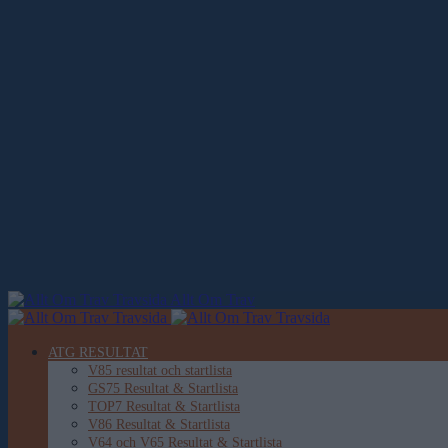
Allt Om Trav
ATG RESULTAT
V85 resultat och startlista
GS75 Resultat & Startlista
TOP7 Resultat & Startlista
V86 Resultat & Startlista
V64 och V65 Resultat & Startlista