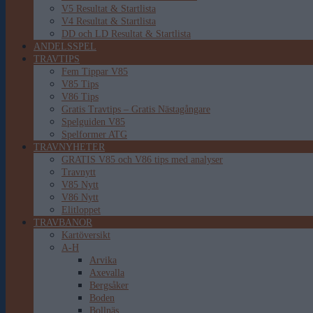
V5 Resultat & Startlista
V4 Resultat & Startlista
DD och LD Resultat & Startlista
ANDELSSPEL
TRAVTIPS
Fem Tippar V85
V85 Tips
V86 Tips
Gratis Travtips – Gratis Nästagångare
Spelguiden V85
Spelformer ATG
TRAVNYHETER
GRATIS V85 och V86 tips med analyser
Travnytt
V85 Nytt
V86 Nytt
Elitloppet
TRAVBANOR
Kartöversikt
A-H
Arvika
Axevalla
Bergsåker
Boden
Bollnäs