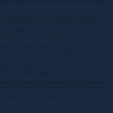
ssare men på läget är det Love Matters, säger Daniel
 och Prix d’Amerique-vinnaren gör comeback efter ett längre uppehåll.
sistnämnde imponerade stort vid segern i Gävle senast på tiden
 när han slappnade av. Han har varit ganska känslig utan att vi har
t är inte mycket men det är små marginaler, säger Daniel Redén.
åda två är i alla fall i väldigt bra form. Hoppas att båda sköter sig
r men normalt sett inte när det är Timo som tränar.
ppshelgen, men det passade bra och hästen gjorde det bra. Det borde ha
g okej. Hon kommer att gå bra till slut. Det är Örjan som kör och det
nkarvagn och blev lite för stressad. Han har gått med vanlig vagn
 öppna bra om kusken vill. Barfota runt om och ett norskt huvudlag som
kar han inte vara. Han tränar väldigt fint men risken är att han behöver
den nästa helg.