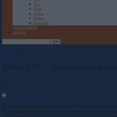
Åby
Åmål
Årjäng
Örebro
Östersund
TRAVLÄNKAR
OM OSS
HEM
V85 NYTT
Inför V75 – Intressanta häst
9 juni, 2018
174
Daniel Redén har flera mycket intressanta hästar till
Bland annat två av de hetaste motbuden till Prix d’