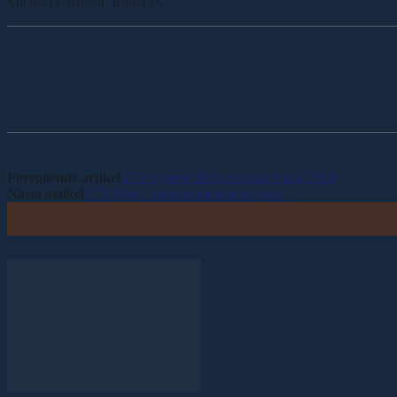
Michael Carlsson, Kanal 75
Dela
Föregående artikel
V75 System till Östersund 9 juni 2018
Nästa artikel
V75 Nytt – Jackpot på fem rätt igen