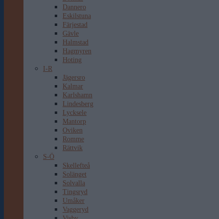
Dannero
Eskilstuna
Färjestad
Gävle
Halmstad
Hagmyren
Hoting
I-R
Jägersro
Kalmar
Karlshamn
Lindesberg
Lycksele
Mantorp
Oviken
Romme
Rättvik
S-Ö
Skellefteå
Solänget
Solvalla
Tingsryd
Umåker
Vaggeryd
Visby