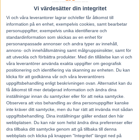
17 juni, 2022
56
Vi värdesätter din integritet
Vi och våra
leverantorer
lagrar och/eller får åtkomst till
information på en enhet, exempelvis cookies, samt bearbetar
personuppgifter, exempelvis unika identifierare och
I över 40 år har Tomas Worrsjö tränat och fött upp hästar på
standardinformation som skickas av en enhet för
hobbynivå.
Tre segrar i travets elitserie har det blivit med familjens hästar.
personanpassade annonser och andra typer av innehåll,
En fjärde kan komma på lördag med talangen Amie Ness under
annons- och innehållsmätning samt målgruppsinsikter, samt för
midnattstravet i Boden.
att utveckla och förbättra produkter.
Med din tillåtelse kan vi och
– Hon är något extra och kommer att försvara sig om det nu inte
våra leverantörer använda exakta uppgifter om geografisk
händer något. Jag känner att jag måste sticka fram hakan lite grand
positionering och identifiering via skanning av enheten. Du kan
och inte vara feg i förhandssnacket hela livet, säger Piteå-amatören
klicka för att godkänna vår och våra leverantörers
med ett skratt.
uppgiftsbehandling enligt beskrivningen ovan. Alternativt kan du
Största jublet under midnattstravet i Boden på lördag?
få åtkomst till mer detaljerad information och ändra dina
Kanske mullrar det till i V75:ans fjärde avdelning runt kvart i tio på
inställningar innan du samtycker eller för att neka samtycke.
kvällen där fyraåriga Amie Ness gör debut i större sammanhang
Observera att viss behandling av dina personuppgifter kanske
efter fyra segrar på fem starter.
inte kräver ditt samtycke, men du har rätt att invända mot sådan
Micael Melander är i favoritposition med det orutinerade stoet som
uppgiftsbehandling. Dina inställningar gäller endast den här
står 20 meter före de värsta konkurrenterna i ett försök i
Diamantstoet.
webbplatsen. Du kan när som helst ändra dina preferenser eller
Tomas Worrsjö tränar och äger hästen tillsammans med sin fru
dra tillbaka ditt samtycke genom att gå tillbaka till denna
Elisabeth, ett amatörtränarpar som faktiskt har två hästar till start i
webbplats och klicka på knappen "Integritet" längst ned på
lördagens V75 i Boden.