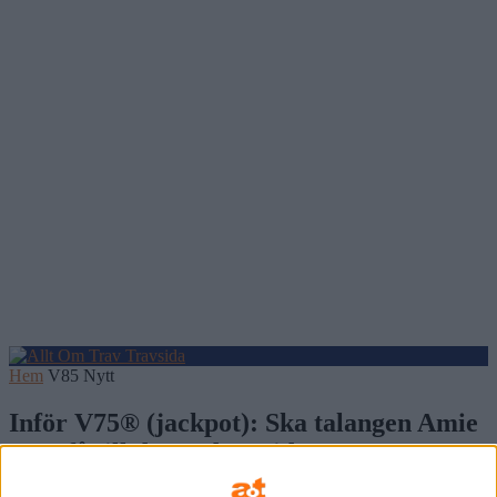
Hem
V85 Nytt
Inför V75® (jackpot): Ska talangen Amie
Ness få till det under midnattstravet?