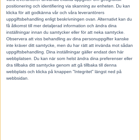
31 juli, 2021
positionering och identifiering via skanning av enheten. Du kan
56
klicka för att godkänna vår och våra leverantörers
uppgiftsbehandling enligt beskrivningen ovan. Alternativt kan du
få åtkomst till mer detaljerad information och ändra dina
inställningar innan du samtycker eller för att neka samtycke.
Efter en vass insats senast är han redo för V75®.
Tabasco C.D. åker 70 mil enkel resa för att sätta smak på
Observera att viss behandling av dina personuppgifter kanske
Silverdivisionen på Hagmyren.
inte kräver ditt samtycke, men du har rätt att invända mot sådan
– Vi tror alltid på chans med den här hästen, säger tränaren Stefan
uppgiftsbehandling. Dina inställningar gäller endast den här
Granlund.
webbplatsen. Du kan när som helst ändra dina preferenser eller
dra tillbaka ditt samtycke genom att gå tillbaka till denna
Kalmartränaren Stefan Granlund har en reklamhäst i sin femårige
9
Tabasco C.D
(V75-1) Som treåring travade han in en över en halv
webbplats och klicka på knappen "Integritet" längst ned på
miljon och i fjol som fyraåring blev det seger i ett försök till
webbsidan.
Breeders Crown och hästen fanns senare med i uttagningarna till
Derbyt.
Den senaste tiden har Tabasco C.D. sett strålande fin ut och har
travat 1.11-tider eller bättre över kort distans fyra gånger på raken.
Vid sin senaste start, i Örebro, passade han på att bli miljonär efter
att via en sylvass avslutning plockat ned den ledande favoriten
Chapuy.
– Han känns mycket bra för dagen och läget behöver ju inte vara
helt iskallt heller då vi fått rygg på en ruskigt startsnabb häst
(Morotai Degato reds.anm.) så det kan nog bli ett bra läge för
honom. Han visade ju senast igen att han är i bra form och han