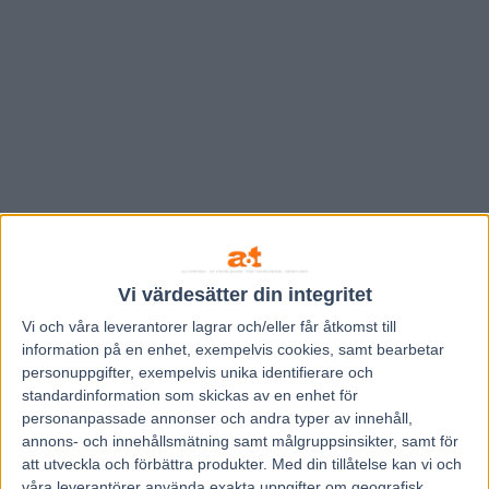
Vi värdesätter din integritet
Vi och våra
leverantorer
lagrar och/eller får åtkomst till
information på en enhet, exempelvis cookies, samt bearbetar
Hem
V85 Nytt
personuppgifter, exempelvis unika identifierare och
standardinformation som skickas av en enhet för
Inför V75 Jackpot: Tabasco C.D ett hett
personanpassade annonser och andra typer av innehåll,
bud på Hagmyren
annons- och innehållsmätning samt målgruppsinsikter, samt för
att utveckla och förbättra produkter.
Med din tillåtelse kan vi och
våra leverantörer använda exakta uppgifter om geografisk