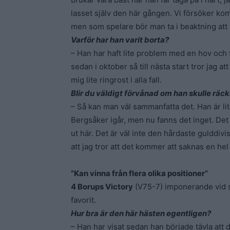
lasset själv den här gången. Vi försöker kom
men som spelare bör man ta i beaktning att
Varför har han varit borta?
– Han har haft lite problem med en hov och f
sedan i oktober så till nästa start tror jag a
mig lite ringrost i alla fall.
Blir du väldigt förvånad om han skulle räcka
– Så kan man väl sammanfatta det. Han är lit
Bergsåker igår, men nu fanns det inget. Det ä
ut här. Det är väl inte den hårdaste gulddiv
att jag tror att det kommer att saknas en hel
”Kan vinna från flera olika positioner”
4 Borups Victory
(V75-7) imponerande vid s
favorit.
Hur bra är den här hästen egentligen?
– Han har visat sedan han började tävla att d