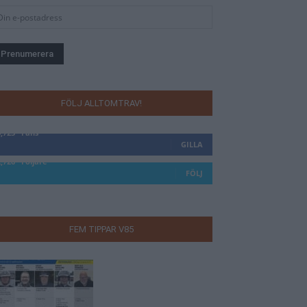
FÖLJ ALLTOMTRAV!
4,723
Fans
GILLA
2,726
Följare
FÖLJ
FEM TIPPAR V85