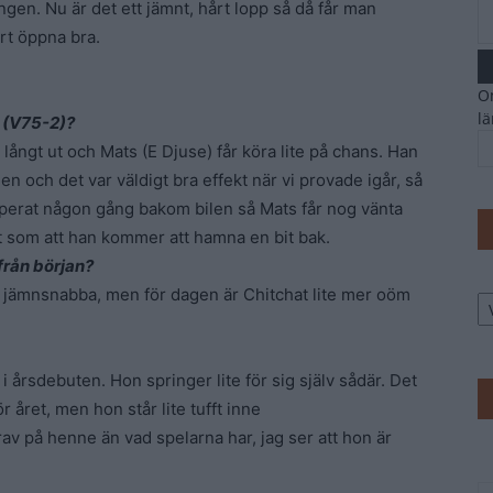
ången. Nu är det ett jämnt, hårt lopp så då får man
ert öppna bra.
Om
l
 (V75-2)?
l långt ut och Mats (E Djuse) får köra lite på chans. Han
n och det var väldigt bra effekt när vi provade igår, så
pperat någon gång bakom bilen så Mats får nog vänta
t som att han kommer att hamna en bit bak.
från början?
Ar
lite jämnsnabba, men för dagen är Chitchat lite mer oöm
n i årsdebuten. Hon springer lite för sig själv sådär. Det
 året, men hon står lite tufft inne
rav på henne än vad spelarna har, jag ser att hon är