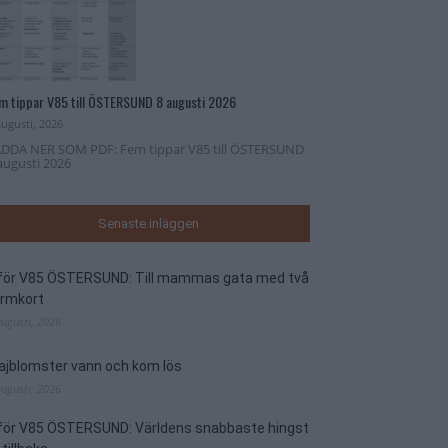
m tippar V85 till ÖSTERSUND 8 augusti 2026
augusti, 2026
DDA NER SOM PDF: Fem tippar V85 till ÖSTERSUND
augusti 2026
Senaste inläggen
nför V85 ÖSTERSUND: Till mammas gata med två
ormkort
augusti, 2026
jblomster vann och kom lös
augusti, 2026
nför V85 ÖSTERSUND: Världens snabbaste hingst