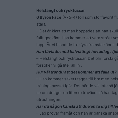
Helstängt och rycktussar
6 Byron Face
(V75-4) föll som storfavorit f
start.
– Det är klart att man hoppades att han skul
fullt godkänt. Han kommer att vara strået vass
lopp. Är vi bland de tre-fyra främsta känns d
Han tävlade med halvstängt huvudlag i fjol
– Helstängt och rycktussar. Det blir första g
försöker vi gå lite ”all in”.
Hur väl tror du att det kommer att falla ut?
– Han kommer säkert tagga till bra med hel
träningspasset igår. Det hände väl inte så j
se om det ger en liten extraväxel så han tag
utrustningen.
Har du någon känsla att du kan ta dig till
– Jag provar framåt och han är ganska snabb.