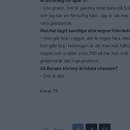
Är du orolig för spår 5?
– Lite grann. Det är ganska smal bana på So
och jag har en förnuftig häst. Jag är väl mer 
vara galopprisk.
Hon har tagit samtliga sina segrar från led
– Hon går bra i ryggar, det är ingen fara. Men
hon gått bra i ledningen är att man kan hålla
loppet och snabbt sista 700 så har hon svårt,
grejerna är det inga problem.
Så Borups Victory är bästa chansen?
– Det är det.
Kanal 75
Dela