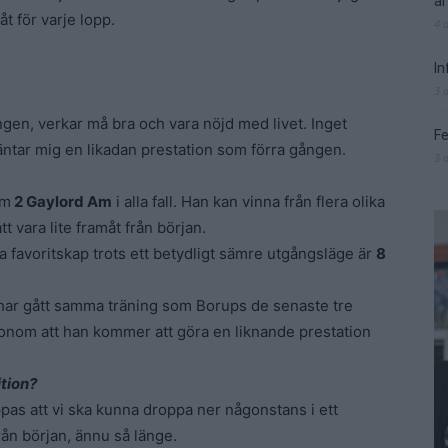
är
t för varje lopp.
4 
In
3 
ningen, verkar må bra och vara nöjd med livet. Inget
Fe
ntar mig en likadan prestation som förra gången.
3 
om
2 Gaylord Am
i alla fall. Han kan vinna från flera olika
t vara lite framåt från början.
a favoritskap trots ett betydligt sämre utgångsläge är
8
har gått samma träning som Borups de senaste tre
onom att han kommer att göra en liknande prestation
ition?
 hoppas att vi ska kunna droppa ner någonstans i ett
rån början, ännu så länge.