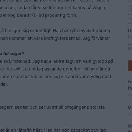
ma ner, sedan får vi se lite hur det känns på vägen,
 det nog bara är70-80 procentig form.
Fe
ått ta igen sig ordentligt. Han har gått mycket träning
3 
tt han kommer att vara kraftigt förbättrad. Jag förväntar
LA
8 
 till seger?
e svårmatchad. Jag hade hellre tagit ett vanligt lopp på
r lite svårt att hitta passande uppgifter så han får gå
isionen som har körts men jag vill ändå vara tydlig med
I
 del.
f
6 
egern senast och ser ut att bli omgångens största
Ma
6 
I
et är en jättefin häst. Han har hög kapacitet och jag