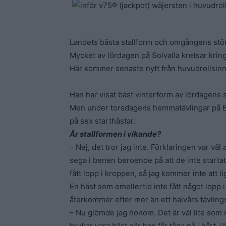
Landets bästa stallform och omgångens störs
Mycket av lördagen på Solvalla kretsar krin
Här kommer senaste nytt från huvudrollsinn
Han har visat bäst vinterform av lördagens s
Men under torsdagens hemmatävlingar på Ber
på sex starthästar.
Är stallformen i vikande?
– Nej, det tror jag inte. Förklaringen var väl 
sega i benen beroende på att de inte startat
fått lopp i kroppen, så jag kommer inte att l
En häst som emellertid inte fått något lopp 
återkommer efter mer än ett halvårs tävling
– Nu glömde jag honom. Det är väl lite som 
brukar vara bäst när han får tåga på i hårt, j