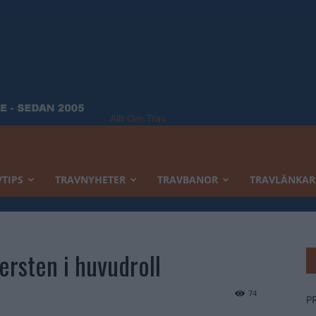
Allt Om Trav
TIPS
TRAVNYHETER
TRAVBANOR
TRAVLÄNKAR
ersten i huvudroll
74
P