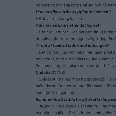
hoppas att han ska bättra på sig och gå framå
Hur var känslan över upploppet senast?
– Det var en härlig känsla.
Hur har han känts efter det loppet?
– Det har varit bra. Han har sett fin ut i trä
negativt inför morgondagens lopp. Jag förvä
Är det aktuell att ladda mot ledningen?
– Det tror jag. Jag vill helst inte hamna bak
positioner, men det är klart att jag kommer at
En annan segerstaplare som ser ut att få axl
Chitchat
(V75-2).
– Spåret är inte vad man hoppades på. Han 
månaderna. Det ser ut ungefär samma för h
som för 14 dagar sedan.
Kommer du att ladda för att skaffa dig pos
– Ja, jag vill inte backa sist i alla fall. Jag
hyggligt slagläge. Det är ingen snabb häst f