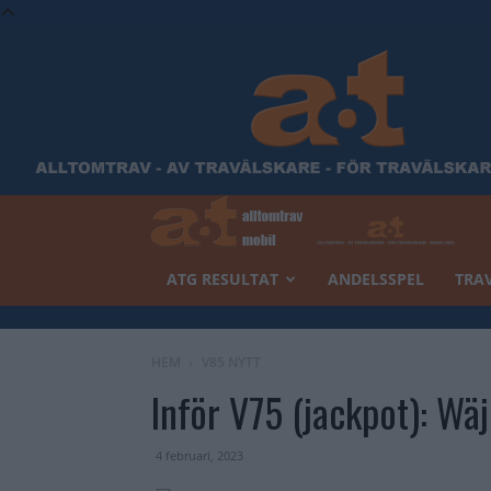
ATG RESULTAT
ANDELSSPEL
TRAV
HEM
V85 NYTT
Inför V75 (jackpot): Wäj
4 februari, 2023