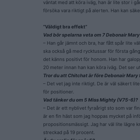
väntat med att köra iväg, han är lite stor i g
försöka vara riktigt på alerten. Han kan säk
”Väldigt bra effekt”
Vad bör spelarna veta om 7 Debonair Mary
– Han går jämnt och bra, har fått spår lite vä
ska också gå med rycktussar för första gånge
det känns positivt för honom. Han har galo
20 meter innan han kan köra iväg. Det ser u
Tror du att Chitchat är före Debonair Mary 
– Det vet jag inte riktigt. De är väl säkert 
för positioner.
Vad tänker du om 5 Miss Mighty (V75-6)?
– Det är ett nyblivet fyraårigt sto som var fi
är en fin häst som jag hoppas mycket på inför
propositionsmässigt. Jag har väl lite lägre k
streckad på 19 procent.