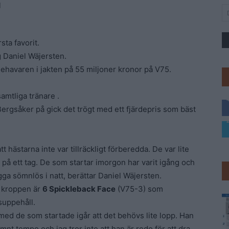
ta favorit.
g Daniel Wäjersten.
ehavaren i jakten på 55 miljoner kronor på V75.
amtliga tränare .
gsåker på gick det trögt med ett fjärdepris som bäst
att hästarna inte var tillräckligt förberedda. De var lite
 på ett tag. De som startar imorgon har varit igång och
igga sömnlös i natt, berättar Daniel Wäjersten.
i kroppen är
6 Spickleback Face
(V75-3) som
suppehåll.
med de som startade igår att det behövs lite lopp. Han
ämnt tempo och jag tror inte att han är redo för att dra