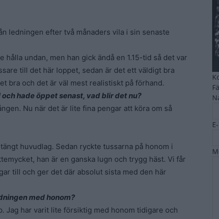
rån ledningen efter två månaders vila i sin senaste
le hålla undan, men han gick ändå en 1.15-tid så det var
are till det här loppet, sedan är det ett väldigt bra
K
et bra och det är väl mest realistiskt på förhand.
F
 och hade öppet senast, vad blir det nu?
N
ången. Nu när det är lite fina pengar att köra om så
E
stängt huvudlag. Sedan ryckte tussarna på honom i
M
ättemycket, han är en ganska lugn och trygg häst. Vi får
gar till och ger det där absolut sista med den här
 ledningen med honom?
 Jag har varit lite försiktig med honom tidigare och