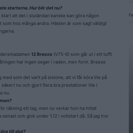
3 
te starterna. Hur blir det nu?
 klart att det i slutändan kanske kan göra någon
Fe
3 
t som hos många andra. Hästen är som sagt väldigt
ingarna.
 hedersmadamen
12 Breeze
(V75-6) som går ut i ett tufft
åringen har ingen seger i raden, men form. Breeze
g med som det varit på sistone, att vi får köra lite på
äkert nu och gjort flera bra prestationer lite i
a nu.
ormen?
för räkning ett tag, men nu verkar hon ha hittat
senast och gick under 1.12 i voltstart då. Så jag tror
öra till slut?