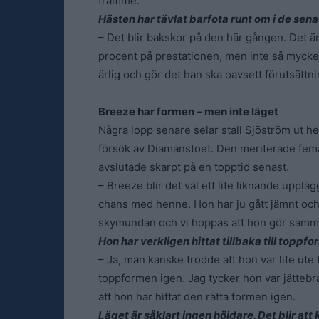
framme.
Hästen har tävlat barfota runt om i de senas
– Det blir bakskor på den här gången. Det är
procent på prestationen, men inte så mycke
ärlig och gör det han ska oavsett förutsättn
Breeze har formen – men inte läget
Några lopp senare selar stall Sjöström ut
försök av Diamanstoet. Den meriterade fem
avslutade skarpt på en topptid senast.
– Breeze blir det väl ett lite liknande uppläg
chans med henne. Hon har ju gått jämnt och s
skymundan och vi hoppas att hon gör samm
Hon har verkligen hittat tillbaka till toppf
– Ja, man kanske trodde att hon var lite ute 
toppformen igen. Jag tycker hon var jättebra 
att hon har hittat den rätta formen igen.
Läget är såklart ingen höjdare. Det blir att k