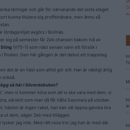
rika lärlingar och går för närvarande det sista steget
rt kunna titulera sig proffstränare, men ännu så
istan.
 lördagsnöjet avgörs i Bollnäs.
er sig på semester får Zeb chansen bakom två av
 Sting
(V75-1) som näst senast vann ett försök i
 i finalen. Den här gången är det debut ett trappsteg
I
f
6 
en det är en häst som alltid gör sitt. Han är väldigt ärlig
n också.
Ma
plägg så här i Silverdebuten?
6 
sa”, men vi kommer köra som att vi ska vara med dem, vi
ra, särskilt som man då får hålla Sayonara på utsidan.
I
är
et, hästen är ingen raket, han kan väl öppna ganska bra
4 
lla ut dem, säger Zeb med tillägget:
 tycker jag inte. Med rätt resa tror jag han är med där
In