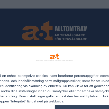
ips och Travnyheter, V75 Resultat, V75 Tips samt ett välbesökt Trav
Allt Om Trav - För Travälskare - Av Travälskare - sedan 2005.
n på en enhet, exempelvis cookies, samt bearbetar personuppgifter, exem
Kontakta oss:
kontakt@regemedia.se
ons- och innehållsmätning samt målgruppsinsikter, samt för att utveck
h identifiering via skanning av enheten. Du kan klicka för att godkänn
h ändra dina inställningar innan du samtycker eller för att neka samtyck
behandling. Dina inställningar gäller endast den här webbplatsen. Du kan
appen "Integritet" längst ned på webbsidan.