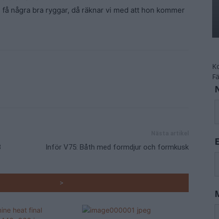
få några bra ryggar, då räknar vi med att hon kommer
K
F
Nästa artikel
3
Inför V75: Båth med formdjur och formkusk
RADE ARTIKLAR
>