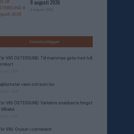
8 augusti 2026
3 augusti, 2026
Senaste inläggen
nför V85 ÖSTERSUND: Till mammas gata med två
ormkort
augusti, 2026
jblomster vann och kom lös
augusti, 2026
nför V85 ÖSTERSUND: Världens snabbaste hingst
 tillbaka
augusti, 2026
för V86: Cruiser i comeback