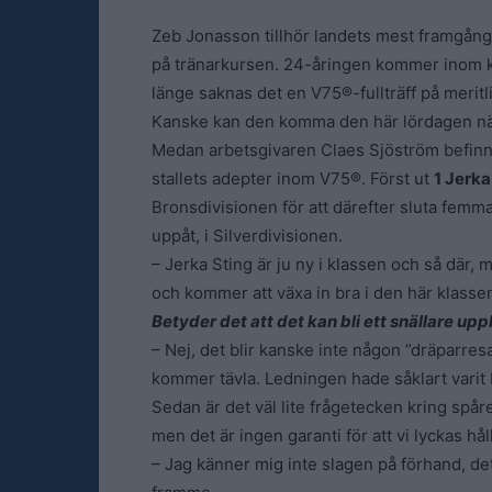
Zeb Jonasson tillhör landets mest framgångs
på tränarkursen. 24-åringen kommer inom ko
länge saknas det en V75®-fullträff på meritl
Kanske kan den komma den här lördagen när
Medan arbetsgivaren Claes Sjöström befinn
stallets adepter inom V75®. Först ut
1 Jerka
Bronsdivisionen för att därefter sluta femma
uppåt, i Silverdivisionen.
– Jerka Sting är ju ny i klassen och så där, m
och kommer att växa in bra i den här klasse
Betyder det att det kan bli ett snällare up
– Nej, det blir kanske inte någon ”dräparre
kommer tävla. Ledningen hade såklart varit b
Sedan är det väl lite frågetecken kring spår
men det är ingen garanti för att vi lyckas hå
– Jag känner mig inte slagen på förhand, det