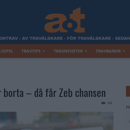
LSSPEL
TRAVTIPS
TRAVNYHETER
TRAVBANOR
Allt
r borta – då får Zeb chansen
Om
169
P