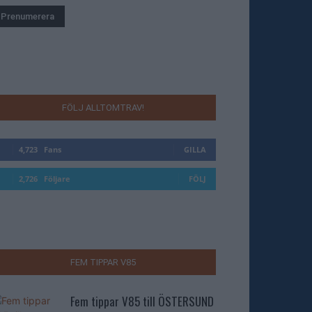
FÖLJ ALLTOMTRAV!
4,723
Fans
GILLA
2,726
Följare
FÖLJ
FEM TIPPAR V85
Fem tippar V85 till ÖSTERSUND