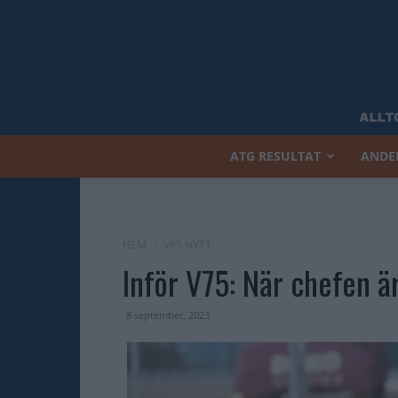
ATG RESULTAT
ANDE
HEM
V85 NYTT
Inför V75: När chefen ä
8 september, 2023