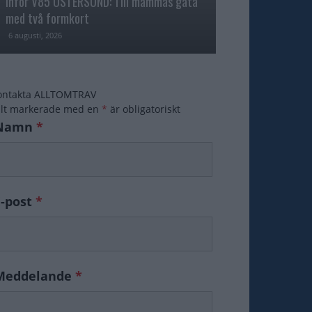
Inför V85 ÖSTERSUND: Till mammas gata
med två formkort
Majblomster vann
6 augusti, 2026
6 augusti, 2026
ontakta ALLTOMTRAV
ält markerade med en
*
är obligatoriskt
Namn
*
E-post
*
Meddelande
*