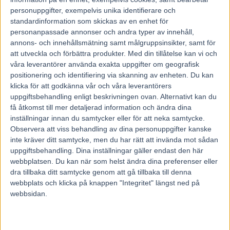
Diamantstoet den dagen och skrällde till 55 gånger
personuppgifter, exempelvis unika identifierare och
pengarna på vinnarspelet. Även hon är med på lördag i
standardinformation som skickas av en enhet för
personanpassade annonser och andra typer av innehåll,
Diamantsto-finalen (V75-4). Gunnel har uttalat sig i
annons- och innehållsmätning samt målgruppsinsikter, samt för
tidningarna och sagt att den hästen har chans att vinna
att utveckla och förbättra produkter.
Med din tillåtelse kan vi och
med rätt resa. Håller du med?
våra leverantörer använda exakta uppgifter om geografisk
– Helt klart. Hon är jäkligt snabb alltså, stark också och
positionering och identifiering via skanning av enheten. Du kan
klicka för att godkänna vår och våra leverantörers
även om det kanske var några ur motståndet som
uppgiftsbehandling enligt beskrivningen ovan. Alternativt kan du
underpresterade den dagen så gick hon trots allt först i
få åtkomst till mer detaljerad information och ändra dina
tredjespår sista varvet och det är inte någonting som alla
inställningar innan du samtycker eller för att neka samtycke.
gör direkt. Man får lura henne lite och hålla henne på
Observera att viss behandling av dina personuppgifter kanske
inte kräver ditt samtycke, men du har rätt att invända mot sådan
bettet så blir hon bara än mer sugen på att tävla, säger
uppgiftsbehandling. Dina inställningar gäller endast den här
Hanna.
webbplatsen. Du kan när som helst ändra dina preferenser eller
Avslutningsvis lite om hästnamn som förbryllar. Du har
dra tillbaka ditt samtycke genom att gå tillbaka till denna
även en Oak L.A. i stallet (diskvalificerad i V75 i Klass II i
webbplats och klicka på knappen "Integritet" längst ned på
webbsidan.
Boden samma dag som Hanna tog sin dubbel), en
fyraårig valack som så gott som heter samma sak om din
vinnare, den ett år äldre THE Oak L.A.. Skiljer gör bara