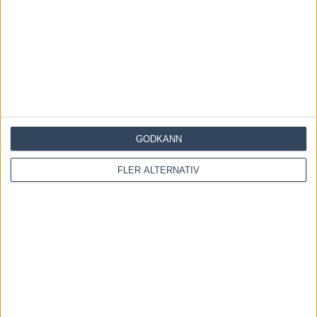
INGA KOMMENTARER
KOMMENTERA ARTIKELN
GODKÄNN
FLER ALTERNATIV