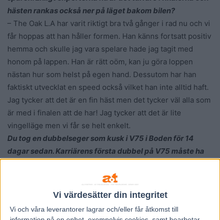
hästen rankas också ner på läget bakom bilen?
– The Oak L.A har varit riktigt bra två gånger i rad nu och vi
får hoppas att han håller formen. Han känns fortsatt positiv
hemma och skulle jag vara spelare hade jag tagit med
honom på lappen. Han är rätt oöm, kan ju göra loppen
nästan hur som helst på egen hand. Dessutom har han
faktiskt utvecklat en speed också vilket han inte alltid haft.
Jag tycker att det är en fin häst men det tycker väl alla som
är med i finalen att de har! Jag tycker att det är lite
vingelläge men vi får se helt enkelt.
Du tog en dubbelseger som kusk i V75 i Boden för 14
dagar sedan. Karriärens första dubbel på V75 måste ha
suttit bra.
– Det var roligt så klart, men det kom en vardag ganska
snabbt på med andra hästar som ska tävla. Fast det är klar
Vi värdesätter din integritet
att man har njutit lite extra!
Vi och våra
leverantorer
lagrar och/eller får åtkomst till
Du vann även med mamma Gunnels Icegirl L.A. i
information på en enhet, exempelvis cookies, samt bearbetar