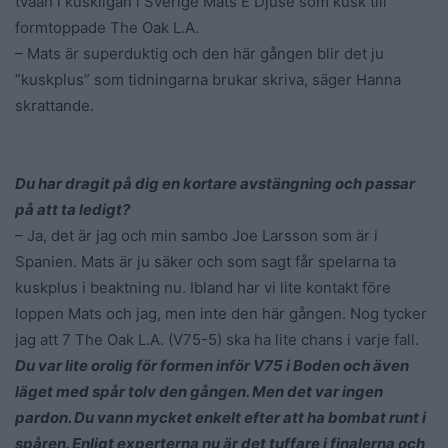
tvåan i kuskligan i Sverige Mats E Djuse som kusk till
formtoppade The Oak L.A.
– Mats är superduktig och den här gången blir det ju
”kuskplus” som tidningarna brukar skriva, säger Hanna
skrattande.
Du har dragit på dig en kortare avstängning och passar
på att ta ledigt?
– Ja, det är jag och min sambo Joe Larsson som är i
Spanien. Mats är ju säker och som sagt får spelarna ta
kuskplus i beaktning nu. Ibland har vi lite kontakt före
loppen Mats och jag, men inte den här gången. Nog tycker
jag att 7 The Oak L.A. (V75-5) ska ha lite chans i varje fall.
Du var lite orolig för formen inför V75 i Boden och även
läget med spår tolv den gången. Men det var ingen
pardon. Du vann mycket enkelt efter att ha bombat runt i
spåren. Enligt experterna nu är det tuffare i finalerna och