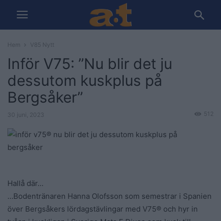
Hem
V85 Nytt
Inför V75: ”Nu blir det ju
dessutom kuskplus på
Bergsåker”
512
30 juni, 2023
Hallå där…
…Bodentränaren Hanna Olofsson som semestrar i Spanien
över Bergsåkers lördagstävlingar med V75® och hyr in