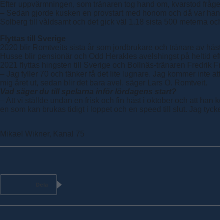
Efter uppvärmningen, som tränaren tog hand om, kvarstod fråg
– Sedan gjorde kusken en provstart med honom och då var han he
Solberg till våldsamt och det gick väl 1.18 sista 500 meterna o
Flyttas till Sverige
2020 blir Romtveits sista år som jordbrukare och tränare av hästa
Husse blir pensionär och Odd Herakles avelshingst på heltid efte
2021 flyttas hingsten till Sverige och Bollnäs-tränaren Fredrik F
– Jag fyller 70 och tänker få det lite lugnare. Jag kommer inte 
mig året ut, sedan blir det bara avel, säger Lars O. Romtveit.
Vad säger du till spelarna inför lördagens start?
– Att vi ställde undan en frisk och fin häst i oktober och att h
en som kan brukas tidigt i loppet och en speed till slut. Jag tyc
Mikael Wikner, Kanal 75
Dela