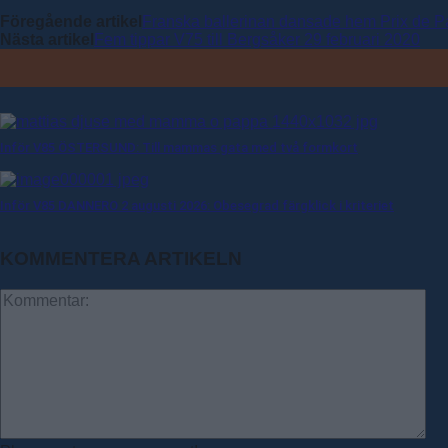
Föregående artikel
Franska ballerinan dansade hem Prix de P
Nästa artikel
Fem tippar V75 till Bergsåker 29 februari 2020
Inför V85 ÖSTERSUND: Till mammas gata med två formkort
Inför V85 DANNERO 2 augusti 2026: Obesegrad färgklick i kriteriet
KOMMENTERA ARTIKELN