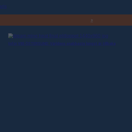
aris
RELATERADE ARTIKLAR
>
Inför V85 ÖSTERSUND: Världens snabbaste hingst är tillbaka