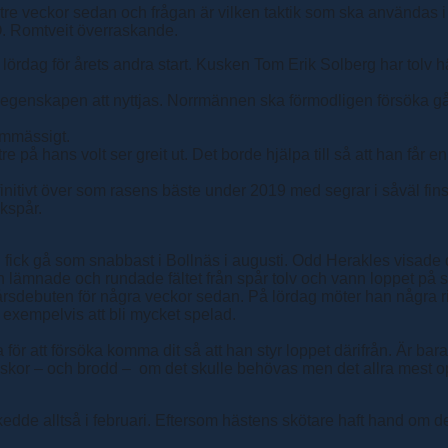
tre veckor sedan och frågan är vilken taktik som ska användas 
rs O. Romtveit överraskande.
lördag för årets andra start. Kusken Tom Erik Solberg har tolv h
egenskapen att nyttjas. Norrmännen ska förmodligen försöka gå
rmmässigt.
 på hans volt ser greit ut. Det borde hjälpa till så att han får en 
nitivt över som rasens bäste under 2019 med segrar i såväl fi
kspår.
k gå som snabbast i Bollnäs i augusti. Odd Herakles visade då a
len lämnade och rundade fältet från spår tolv och vann loppet på 
årsdebuten för några veckor sedan. På lördag möter han några rik
 exempelvis att bli mycket spelad.
för att försöka komma dit så att han styr loppet därifrån. Är bara
 skor – och brodd – om det skulle behövas men det allra mest opt
dde alltså i februari. Eftersom hästens skötare haft hand om de