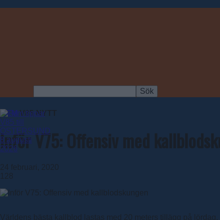
HEM
V85 NYTT
Inför V75: Offensiv med kallblods
24 februari, 2020
128
Världens bästa kallblod lastas med 20 meters tillägg på lördag.