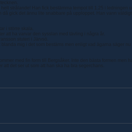
etecknen.
lt strålande! Han fick bestämma tempot till 1.25 i ledningen un
ch då gick det ännu lite snabbare på upploppet. Han vann väldigt
r i större skala.
r att ha varvar den sysslan med tävling i några år.
ransson stuteri i Järvsö.
att blanda mig i det som bestäms men enligt vad ägarna säger nu 
an kommer med fin form till Bergsåker. Inte den bästa formen men 
ker att det ser ut som att han ska ha bra segerchans.