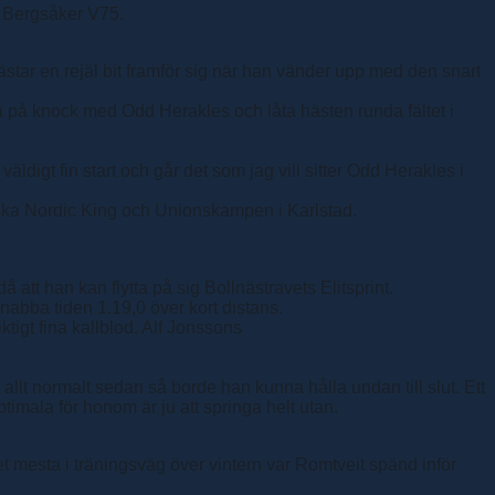
i Bergsåker V75.
ästar en rejäl bit framför sig när han vänder upp med den snart
 på knock med Odd Herakles och låta hästen runda fältet i
väldigt fin start och går det som jag vill sitter Odd Herakles i
nska Nordic King och Unionskampen i Karlstad.
tt han kan flytta på sig Bollnästravets Elitsprint.
snabba tiden 1.19,0 över kort distans.
tigt fina kallblod. Alf Jonssons
 allt normalt sedan så borde han kunna hålla undan till slut. Ett
imala för honom är ju att springa helt utan.
t mesta i träningsväg över vintern var Romtveit spänd inför