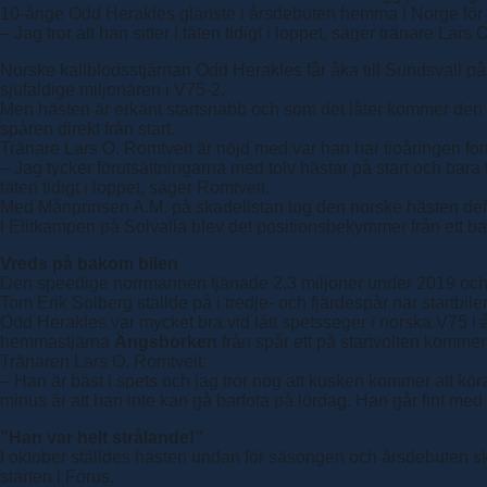
10-årige Odd Herakles glänste i årsdebuten hemma i Norge för 
– Jag tror att han sitter i täten tidigt i loppet, säger tränare La
Norske kallblodsstjärnan Odd Herakles får åka till Sundsvall på 
sjufaldige miljonären i V75-2.
Men hästen är erkänt startsnabb och som det låter kommer den 
spåren direkt från start.
Tränare Lars O. Romtveit är nöjd med var han har tioåringen fo
– Jag tycker förutsättningarna med tolv hästar på start och bara tre
täten tidigt i loppet, säger Romtveit.
Med Månprinsen A.M. på skadelistan tog den norske hästen defi
I Elitkampen på Solvalla blev det positionsbekymmer från ett ba
Vreds på bakom bilen
Den speedige norrmannen tjänade 2,3 miljoner under 2019 och fic
Tom Erik Solberg ställde på i tredje- och fjärdespår när startbi
Odd Herakles var mycket bra vid lätt spetsseger i norska V75 i 
hemmastjärna
Ängsborken
från spår ett på startvolten kommer
Tränaren Lars O. Romtveit:
– Han är bäst i spets och jag tror nog att kusken kommer att köra 
minus är att han inte kan gå barfota på lördag. Han går fint med
”Han var helt strålande!”
I oktober ställdes hästen undan för säsongen och årsdebuten ske
starten i Forus.