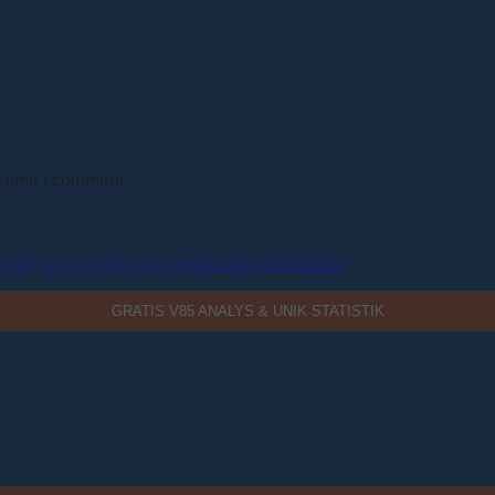
t time I comment.
är dig om hur din kommentarsdata bearbetas
.
GRATIS V85 ANALYS & UNIK STATISTIK