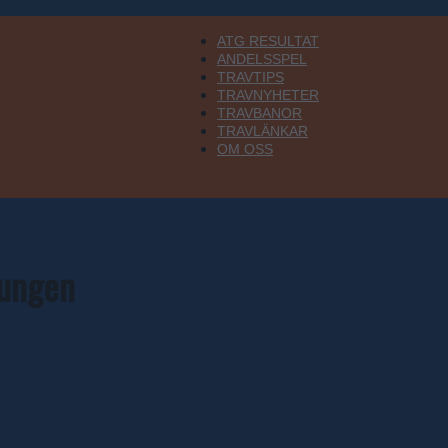
ATG RESULTAT
ANDELSSPEL
TRAVTIPS
Allt
TRAVNYHETER
TRAVBANOR
TRAVLÄNKAR
OM OSS
Om
kungen
Trav