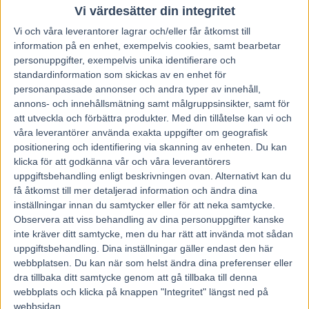
lopp.
Vi värdesätter din integritet
Vi och våra
leverantorer
lagrar och/eller får åtkomst till
Slåss om segern
information på en enhet, exempelvis cookies, samt bearbetar
I sin senaste start så slutade Imperatur Am tvåa efter
personuppgifter, exempelvis unika identifierare och
standardinformation som skickas av en enhet för
stallkamraten Orlando Young. Förvånande för många och
personanpassade annonser och andra typer av innehåll,
även för tränaren.
annons- och innehållsmätning samt målgruppsinsikter, samt för
– Jag får väl ta på mig lite av den förlusten. Jag körde för
att utveckla och förbättra produkter.
Med din tillåtelse kan vi och
sakta i ledningen och vi fick stryk på speed. Imperatur Am
våra leverantörer använda exakta uppgifter om geografisk
positionering och identifiering via skanning av enheten. Du kan
är mer stark än snabb än så länge och kan inte växla tempo
klicka för att godkänna vår och våra leverantörers
så snabbt. Hästen kändes bra och jag är fortsatt nöjd med
uppgiftsbehandling enligt beskrivningen ovan. Alternativt kan du
honom.
få åtkomst till mer detaljerad information och ändra dina
På lördag ställs Imperatur mot flera namnkunniga
inställningar innan du samtycker eller för att neka samtycke.
Observera att viss behandling av dina personuppgifter kanske
konkurrenter, vilket Gundersen har respekt för, men räknar
inte kräver ditt samtycke, men du har rätt att invända mot sådan
med att hans häst slåss om segern.
uppgiftsbehandling. Dina inställningar gäller endast den här
– Jag har en bra häst som visat att han har kapacitet att
webbplatsen. Du kan när som helst ändra dina preferenser eller
slåss mot tufft motstånd och då brukar det även bli tempo
dra tillbaka ditt samtycke genom att gå tillbaka till denna
webbplats och klicka på knappen "Integritet" längst ned på
på loppen och det gynnar honom. Nu har några av de på
webbsidan.