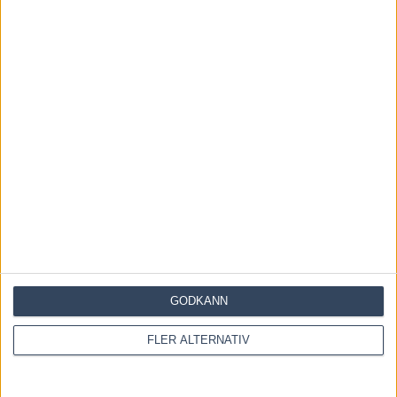
Inför V85 ÖSTERSUND: Världens
snabbaste hingst är tillbaka
4 augusti, 2026
Inför V85 DANNERO 2 augusti
2026: Obesegrad färgklick i
kriteriet
1 augusti, 2026
INGA KOMMENTARER
KOMMENTERA ARTIKELN
GODKÄNN
FLER ALTERNATIV