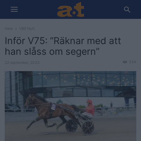
Hem
V85 Nytt
Inför V75: ”Räknar med att
han slåss om segern”
334
22 september, 2023