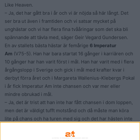
Like Heaven.
– Ja, det har gått bra i år och vi är nöjda så här långt. Det
ser bra ut även i framtiden och vi satsar mycket på
unghästar och vi har flera fina tvååringar som det ska bli
spännande att tävla med, säger Geir Vegard Gundersen.
En av stallets bästa hästar är femårige
6 Imperatur
Am
(V75-5). Han har bara startat 16 gånger i karriären och
10 gånger har han varit först i mål. Han har varit med i flera
årgångslopp i Sverige och gick i mål med krafter kvar i
derbyt förra året och i Margareta Wallenius-Klebergs Pokal
i år fick Imperatur Am inte chansen och var mer eller
mindre obrukad i mål.
– Ja, det är trist att han inte har fått chansen i dom loppen,
men det är väldigt tufft motstånd och då måste man köra
lite på chans och ha turen med sig och det har hästen inte
haft. Det är faktiskt dom enda gångerna som han har varit
utanför de tre främsta och hästen har aldrig gjort ett dåligt