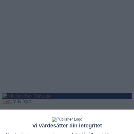
Hem
V85 Nytt
Inför V75: Strömberg hoppas på
björnstark kandidat
Vi värdesätter din integritet