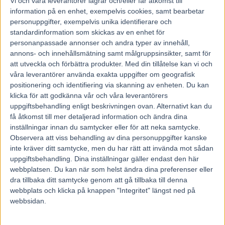
Vi och våra
leverantorer
lagrar och/eller får åtkomst till
1 augusti, 2024
179
information på en enhet, exempelvis cookies, samt bearbetar
personuppgifter, exempelvis unika identifierare och
standardinformation som skickas av en enhet för
personanpassade annonser och andra typer av innehåll,
Hans R Strömberg är en av proffstränarna i Rättvik med stallet inne
annons- och innehållsmätning samt målgruppsinsikter, samt för
på banan.
På lördag har han nära till händelserna när det är tävlingar med
att utveckla och förbättra produkter.
Med din tillåtelse kan vi och
V75® på dalabanan.
våra leverantörer använda exakta uppgifter om geografisk
I ett försök i Diamantstoet över tre varv hoppas han på Starstrucked i
positionering och identifiering via skanning av enheten. Du kan
loppet över 2640 meter.
klicka för att godkänna vår och våra leverantörers
– Hon trivs bra över lång distans men helst ska det vara tre varv
uppgiftsbehandling enligt beskrivningen ovan. Alternativt kan du
eftersom hon är stark som en björn
få åtkomst till mer detaljerad information och ändra dina
Fem av Rättvikstravets proffstränare har sina verksamheter på
inställningar innan du samtycker eller för att neka samtycke.
stallbacken på banan och på lördag blir det extra liv och rörelse när
Observera att viss behandling av dina personuppgifter kanske
Svenska Travligan med spel på V75® står på programmet.
inte kräver ditt samtycke, men du har rätt att invända mot sådan
En som lovat komma förbi Strömbergs stall på en fika är
uppgiftsbehandling. Dina inställningar gäller endast den här
Danderydsbon Bengt Wedin som äger sjuåriga stoet 14 Starstrucked
webbplatsen. Du kan när som helst ändra dina preferenser eller
i V75-4.
– Bengt har aviserat det i alla fall, så det hoppas jag. Och så hoppas
dra tillbaka ditt samtycke genom att gå tillbaka till denna
vi på fint väder naturligtvis, säger Strömberg.
webbplats och klicka på knappen "Integritet" längst ned på
Fjolårets siffror har redan passerats för travtränare Hans R
webbsidan.
Strömberg i Rättvik som lever ett lugnare liv som aktiv numera
sedan åren med stjärnan On Track Piraten.
Tolv hästar finns på träningslistan och på lördag ska de drygt 1,3