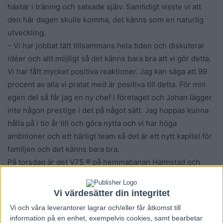
hästar i träning och satsade själv. Samtidigt visste vi att
den här dagen skulle komma, det känns som en naturlig
utveckling.
– Vi har jobbat tätt tillsammans hela tiden och diskuterar
idéer och allt möjligt så det känns bara bra att vi gör detta.
Vi har fått mycket positiva reaktioner. Jag kan säga att 99
procent av alla vi pratat med är positiva till detta. För min
egen del så får jag en ny chef i företaget och Johan lägger
inte någon prestige i det på något sätt. Jag hoppas kunna
hålla på i tio år till och göra nytta och vi har höga
ambitioner och ett härligt team så det är ett nytt kapitel för
familjen och det känns bara bra.
På torsdag är det V75 ® på hemmabanan Halmstad och
Peter Untersteiner har hela 15 hästar till start.
– Jag har fina hästar till start och har svårt att säga vem
Vi värdesätter din integritet
som är bästa chansen. Måste jag dra till med någon så är
Vi och våra
leverantorer
lagrar och/eller får åtkomst till
det Inara O.E. (V75-5) som har varit väldigt rejäl på slutet
information på en enhet, exempelvis cookies, samt bearbetar