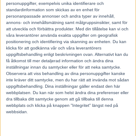
och har ett bra spår och ska tävla i en amerikansk sulky för
personuppgifter, exempelvis unika identifierare och
standardinformation som skickas av en enhet för
första gången.
personanpassade annonser och andra typer av innehåll,
Så här kommenterar Peter sina hästar:
annons- och innehållsmätning samt målgruppsinsikter, samt för
– 4 Joker Of Steel
(V75-1) har varit struken för
att utveckla och förbättra produkter.
Med din tillåtelse kan vi och
karledsinflammation. Nu jobbar han fint igen och var fin i
våra leverantörer använda exakta uppgifter om geografisk
ett banjobb för ett tag sedan. Det är första gången över
positionering och identifiering via skanning av enheten. Du kan
klicka för att godkänna vår och våra leverantörers
kort distans och det är ingen fördel. Det är hemmaplan och
uppgiftsbehandling enligt beskrivningen ovan. Alternativt kan du
vi provar och jag tror han gör en bra insats.
få åtkomst till mer detaljerad information och ändra dina
– 9 Lexington Zon
(V75-1) krokade ihop med ett annat
inställningar innan du samtycker eller för att neka samtycke.
ekipage senast och galopperade. Han har ryckt upp sig och
Observera att viss behandling av dina personuppgifter kanske
inte kräver ditt samtycke, men du har rätt att invända mot sådan
får smyga med här och känslan är att han kommer att göra
uppgiftsbehandling. Dina inställningar gäller endast den här
en bra prestation.
webbplatsen. Du kan när som helst ändra dina preferenser eller
– 8 Global Creation
(V75-2) har kommit igång lite sent. Nu
dra tillbaka ditt samtycke genom att gå tillbaka till denna
har hon vunnit två lopp utvändigt ledaren och utvecklas
webbplats och klicka på knappen "Integritet" längst ned på
webbsidan.
positivt hela tiden. Hon möter några bra, men hon är bra
själv och ska räknas.
– 2 Puycheric Wine
(V75-3) har svarat för tre fina lopp