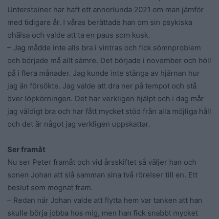
Untersteiner har haft ett annorlunda 2021 om man jämför
med tidigare år. I våras berättade han om sin psykiska
ohälsa och valde att ta en paus som kusk.
– Jag mådde inte alls bra i vintras och fick sömnproblem
och började må allt sämre. Det började i november och höll
på i flera månader. Jag kunde inte stänga av hjärnan hur
jag än försökte. Jag valde att dra ner på tempot och stå
över löpkörningen. Det har verkligen hjälpt och i dag mår
jag väldigt bra och har fått mycket stöd från alla möjliga håll
och det är något jag verkligen uppskattar.
Ser framåt
Nu ser Peter framåt och vid årsskiftet så väljer han och
sonen Johan att slå samman sina två rörelser till en. Ett
beslut som mognat fram.
– Redan när Johan valde att flytta hem var tanken att han
skulle börja jobba hos mig, men han fick snabbt mycket