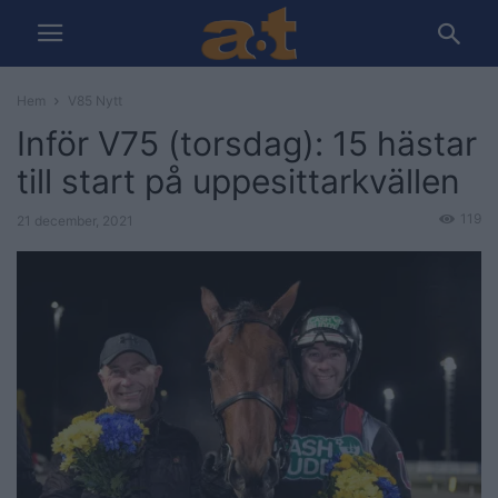
Hem
V85 Nytt
Inför V75 (torsdag): 15 hästar
till start på uppesittarkvällen
119
21 december, 2021