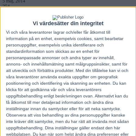
5 maj, 2014
254
Vi värdesätter din integritet
Flyg löste V75-strulet. Umåkers travbanechef Henrik Bäckström.
Foto
Mikael Wikner
Vi och våra
leverantorer
lagrar och/eller får åtkomst till
information på en enhet, exempelvis cookies, samt bearbetar
En flygkärra för åtta lyfter efter
personuppgifter, exempelvis unika identifierare och
standardinformation som skickas av en enhet för
Umåkers V75-tävlingar på lördag.
personanpassade annonser och andra typer av innehåll,
Ombord finns några av landets mest
annons- och innehållsmätning samt målgruppsinsikter, samt för
kända kuskar.
att utveckla och förbättra produkter.
Med din tillåtelse kan vi och
våra leverantörer använda exakta uppgifter om geografisk
– Vi riskerade att hamna i kläm mellan utländska storlopp i helgen
positionering och identifiering via skanning av enheten. Du kan
och risken fanns ett tag att vi skulle bli utan några av de etablerade
klicka för att godkänna vår och våra leverantörers
kuskarna. Lösningen blev ett extrainsatt flygplan och det blev en
uppgiftsbehandling enligt beskrivningen ovan. Alternativt kan du
jättebra omgång, säger travbanechefen Henrik Bäckström som även
få åtkomst till mer detaljerad information och ändra dina
tycker sig ha en rolig spik till V75.
inställningar innan du samtycker eller för att neka samtycke.
Hela året har travfolket i Umeå laddat för sin V75-dag. Normalt
Observera att viss behandling av dina personuppgifter kanske
brukar travfesten ligga den sista helgen i april. I år flyttades V75
inte kräver ditt samtycke, men du har rätt att invända mot sådan
fram ett par veckor och hamnade samma helg som Danmarks största
uppgiftsbehandling. Dina inställningar gäller endast den här
lopp Copenhagen Cup. Ett storlopp som körs på söndag i
webbplatsen. Du kan när som helst ändra dina preferenser eller