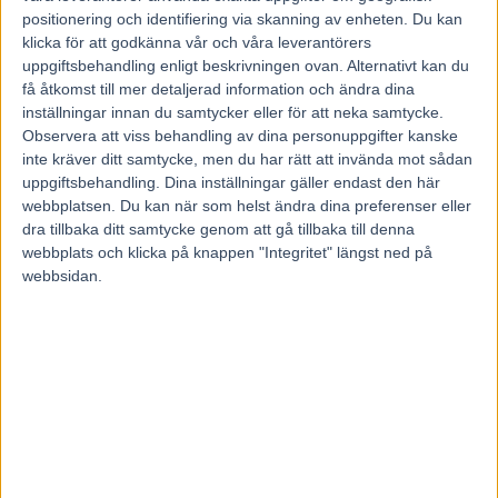
–
4 Mellby Minerva
(V85-8) går ner lite i klass med tanke
positionering och identifiering via skanning av enheten. Du kan
på att hon gick mot Going Cash senast. Hon har en bättre
klicka för att godkänna vår och våra leverantörers
uppgiftsbehandling enligt beskrivningen ovan. Alternativt kan du
uppgift nu och hon har gjort tre väldigt fina lopp. Hon har
få åtkomst till mer detaljerad information och ändra dina
fått ganska tuffa lopp men stått bra hela vägen in alla tre
inställningar innan du samtycker eller för att neka samtycke.
gångerna, så bra form och lite som Gliding Eagle, kanske
Observera att viss behandling av dina personuppgifter kanske
på toppen av sin karriär både form- och
inte kräver ditt samtycke, men du har rätt att invända mot sådan
uppgiftsbehandling. Dina inställningar gäller endast den här
utvecklingsmässigt. Hon är medelplus från start, jag tror
webbplatsen. Du kan när som helst ändra dina preferenser eller
att hon kan öppna rätt så bra där mitt i banan.
dra tillbaka ditt samtycke genom att gå tillbaka till denna
Bästa chansen bakom Mellby Knekt?
webbplats och klicka på knappen "Integritet" längst ned på
– Det är Gliding Eagle och Mellby Minerva, kanske lite
webbsidan.
fördel Gliding Eagle på hur han kändes förra veckan.
Ladda ner
Kanal 75