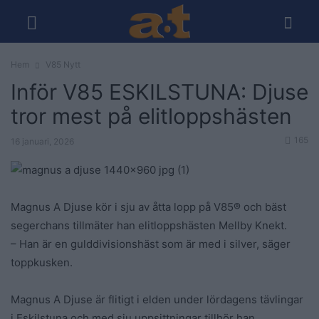
Hem
V85 Nytt
Inför V85 ESKILSTUNA: Djuse
tror mest på elitloppshästen
165
16 januari, 2026
Magnus A Djuse kör i sju av åtta lopp på V85® och bäst
segerchans tillmäter han elitloppshästen Mellby Knekt.
– Han är en gulddivisionshäst som är med i silver, säger
toppkusken.
Magnus A Djuse är flitigt i elden under lördagens tävlingar
i Eskilstuna och med sju uppsittningar tillhör han