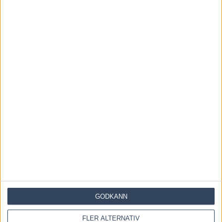
Inför V85 DANNERO 2 augusti
2026: Obesegrad färgklick i
kriteriet
1 augusti, 2026
INGA KOMMENTARER
KOMMENTERA ARTIKELN
GODKÄNN
FLER ALTERNATIV