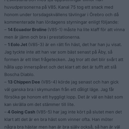
huvudpersonerna på V85. Kanal 75 tog ett snack med
honom under torsdagskvällens tävlingar i Örebro och då
kommenterade han lördagens styrningar enligt följande:
–
14 Ecuador Broline
(V85-1) måste ha lite klaff för att vinna
men är jämn och bra i prestationerna.
–
1 Eolo Jet
(V85-3) är en rätt fin häst, det har han ju visat.
Jag tyckte inte att han var som bäst senast på Åby, så
formen är ett litet frågetecken. Jag tror att det blir svårt att
hålla upp innerspåret och det klart att det är tufft att slå
Boscha Diablo.
–
13 Chippen Dee
(V85-4) körde jag senast och han gick
väl ganska bra i skymundan från ett dåligt läge. Jag får
försöka ge honom ett hyggligt lopp. Det är väl en häst som
kan skrälla om det stämmer till lite.
–
4 Going Cash
(V85-5) har jag inte kört på slutet men det
klart att det är en bra häst som vinner ofta. Han möter
några bra hästar men han är bra själv också, så han är väl