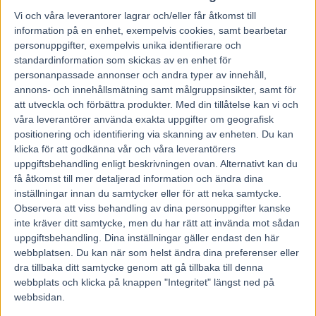
Vi och våra
leverantorer
lagrar och/eller får åtkomst till
Hem
V85 Nytt
information på en enhet, exempelvis cookies, samt bearbetar
personuppgifter, exempelvis unika identifierare och
Inför V85 FÄRJESTAD: ”Henne har jag
standardinformation som skickas av en enhet för
personanpassade annonser och andra typer av innehåll,
feeling för”
annons- och innehållsmätning samt målgruppsinsikter, samt för
att utveckla och förbättra produkter.
Med din tillåtelse kan vi och
30 januari, 2026
våra leverantörer använda exakta uppgifter om geografisk
138
positionering och identifiering via skanning av enheten. Du kan
klicka för att godkänna vår och våra leverantörers
uppgiftsbehandling enligt beskrivningen ovan. Alternativt kan du
Färjestadstravet är mycket förknippat med Björn Goop.
få åtkomst till mer detaljerad information och ändra dina
På lördag har stallet laddat med sju hästar på V85® på hemmaplan.
inställningar innan du samtycker eller för att neka samtycke.
– Det ser spännande ut, jag har feeling för Pearl Kayz, säger stallets
försteman Per Linderoth.
Observera att viss behandling av dina personuppgifter kanske
inte kräver ditt samtycke, men du har rätt att invända mot sådan
Lördagens omgång på V85® avgörs på Färjestad och numera är det
uppgiftsbehandling. Dina inställningar gäller endast den här
Per Linderoths hemmabana. Han har snart under ett år varit Björn
webbplatsen. Du kan när som helst ändra dina preferenser eller
Goops högra hand. Ett beslut han inte ångrar?
dra tillbaka ditt samtycke genom att gå tillbaka till denna
– Nej, det gör jag verkligen inte. Jag trivs jättebra och Björn är
lättsam och det fungerar bra. Jag kör en hel del lopp och gör
webbplats och klicka på knappen "Integritet" längst ned på
träningslistor, det är fullt upp, vi har drygt 100 hästar att träna och
webbsidan.
det rullar på bra. Jag har inga hästar kvar i Östersund, jag hade det