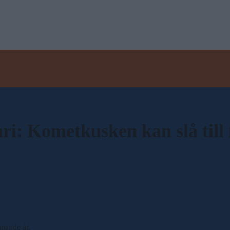
: Kometkusken kan slå till 
nnande år.