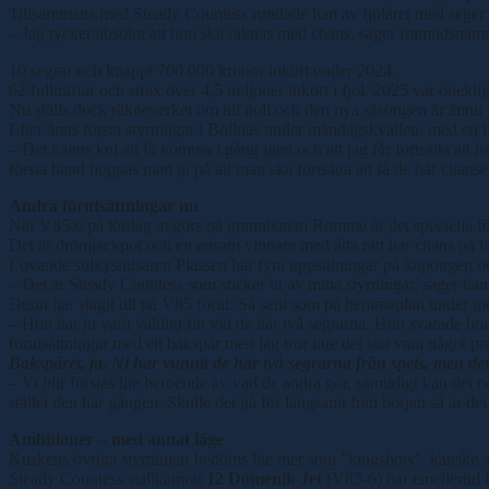
Tillsammans med Steady Countess rundade han av fjolåret med seger p
– Jag tycker absolut att hon ska räknas med chans, säger framtidsnam
10 segrar och knappt 700 000 kronor inkört under 2024.
62 fullträffar och strax över 4,5 miljoner inkört i fjol. 2025 var one
Nu ställs dock räkneverket om till noll och den nya säsongen är ännu i
Efter årets första styrningar i Bollnäs under måndagskvällen, med en t
– Det känns kul att få komma i gång igen och att jag får fortsätta att h
första hand hoppas man ju på att man ska fortsätta att få de här chanse
Andra förutsättningar nu
När V85® på lördag avgörs på grannbanan Romme är det speciella för
Det är drömjackpot och en ensam vinnare med åtta rätt har chans på lan
Lovande sulkysnitsaren Plassen har fyra uppsittningar på kupongen och 
– Det är Steady Countess som sticker ut av mina styrningar, säger han
Duon har slagit till på V85 förut. Så sent som på hemmaplan under me
– Hon har ju varit väldigt fin vid de här två segrarna. Hon svarade br
förutsättningar med ett bakspår men jag tror inte det ska vara något p
Bakspåret, ja. Ni har vunnit de här två segrarna från spets, men 
– Vi blir förstås lite beroende av vad de andra gör, samtidigt kan det no
stället den här gången. Skulle det gå för långsamt från början så är det
Ambitioner – med annat läge
Kuskens övriga styrningar bedöms lite mer som ”longshots”, kanske 
Steady Countess stallkamrat
12 Domenik Jet
(V85-6) har emellertid Fr