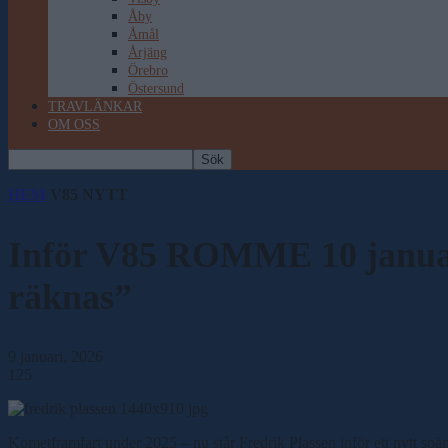
Åby
Åmål
Årjäng
Örebro
Östersund
TRAVLÄNKAR
OM OSS
HEM
V85 NYTT
Inför V85 ROMME 10 januari
räknas”
9 januari, 2026
125
Kometframfart under 2025 – nu står Fredrik Plassen inför ett nytt spä