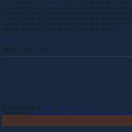
Bricka tolv över kort distans var dock kanske inte vad man hoppats på
– Domenik Jet kränger ju ned i banan så mycket tyvärr, så det blir svårt
invändigt lopp härifrån. Annars är det en fin häst, hade vi fått ett bra 
9 Crazy Life (V85-2) och 5 Dahlia Brodda (V85-8) är nya bekantsk
– Dahlia Brodda kan jag inte så mycket om, andraspåret i volten är kans
hitta ned på innerspår och smyga med, säger Fredrik Plassen.
Ladda ner
Daniel U. Olsson, Kanal 75
Dela
Föregående artikel
Blågult i Prix de Belgique
Nästa artikel
Inför V85 ROMME 10 januari: Bäddat för Dunder-utde