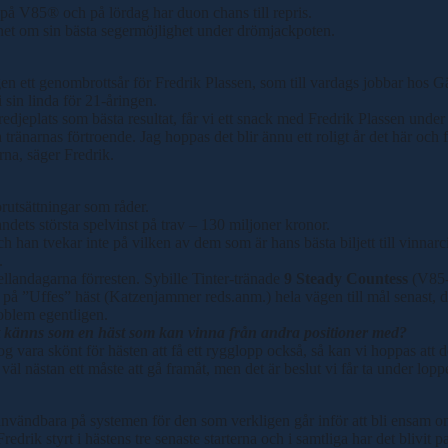
å V85® och på lördag har duon chans till repris.
net om sin bästa segermöjlighet under drömjackpoten.
kligen ett genombrottsår för Fredrik Plassen, som till vardags jobbar ho
 sin linda för 21-åringen.
redjeplats som bästa resultat, får vi ett snack med Fredrik Plassen unde
a tränarnas förtroende. Jag hoppas det blir ännu ett roligt år det här och
rna, säger Fredrik.
utsättningar som råder.
dets största spelvinst på trav – 130 miljoner kronor.
han tvekar inte på vilken av dem som är hans bästa biljett till vinnarc
.
llandagarna förresten. Sybille Tinter-tränade
9 Steady Countess
(V85-7
a på ”Uffes” häst (Katzenjammer reds.anm.) hela vägen till mål senast, de
roblem egentligen.
det känns som en häst som kan vinna från andra positioner med?
g vara skönt för hästen att få ett rygglopp också, så kan vi hoppas att de
 väl nästan ett måste att gå framåt, men det är beslut vi får ta under lop
användbara på systemen för den som verkligen går inför att bli ensam
edrik styrt i hästens tre senaste starterna och i samtliga har det blivit pa