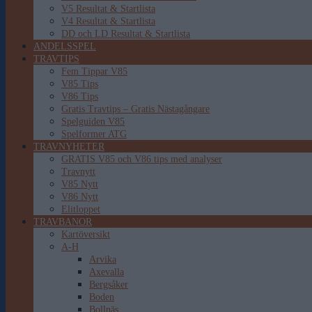
V5 Resultat & Startlista
V4 Resultat & Startlista
DD och LD Resultat & Startlista
ANDELSSPEL
TRAVTIPS
Fem Tippar V85
V85 Tips
V86 Tips
Gratis Travtips – Gratis Nästagångare
Spelguiden V85
Spelformer ATG
TRAVNYHETER
GRATIS V85 och V86 tips med analyser
Travnytt
V85 Nytt
V86 Nytt
Elitloppet
TRAVBANOR
Kartöversikt
A-H
Arvika
Axevalla
Bergsåker
Boden
Bollnäs