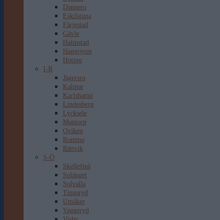
Dannero
Eskilstuna
Färjestad
Gävle
Halmstad
Hagmyren
Hoting
I-R
Jägersro
Kalmar
Karlshamn
Lindesberg
Lycksele
Mantorp
Oviken
Romme
Rättvik
S-Ö
Skellefteå
Solänget
Solvalla
Tingsryd
Umåker
Vaggeryd
Visby