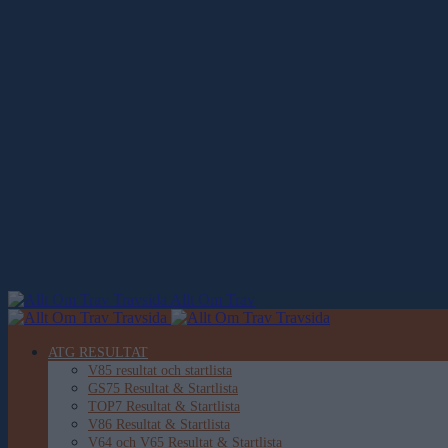
Allt Om Trav
ATG RESULTAT
V85 resultat och startlista
GS75 Resultat & Startlista
TOP7 Resultat & Startlista
V86 Resultat & Startlista
V64 och V65 Resultat & Startlista