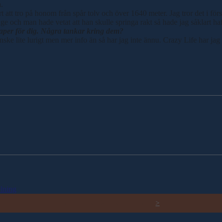
.
 att tro på honom från spår tolv och över 1640 meter. Jag tror det i först
läge och man hade vetat att han skulle springa rakt så hade jag såklart haf
aper för dig. Några tankar kring dem?
ke lite lurigt men mer info än så har jag inte ännu. Crazy Life har jag h
lning
RELATERADE ARTIKLAR
>