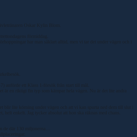
s Gävletränaren Oskar Kylin Blom.
r trettondagens förmiddag.
 förhoppningar har man såklart alltid, men vi tar det under vägen och i
irkelbesök.
) anförde ett Klass 1-försök från start till mål.
t är en riktigt fin typ som kämpar hela vägen. Nu är det lite andra
t blir lite körning under vägen och att vi kan spurta ned dem till slut i
pet, helt enkelt. Jag tycker absolut att hon ska räknas med chans.
 om de där 130 miljonerna…
llplaceringar.