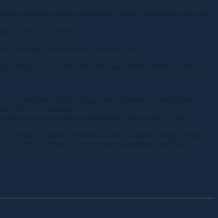
llhöra de stora franska travkejsarna. Thierry Duvaldestin tittade själv
, säger Thierry Duvaldestin.
n tar slut, säger norska skötaren Susanne Ohme.
jagar sitt byte. Han sänker huvudet, lägger öronen bakåt och det är
en för en viktigare uppgift. Gången före spurtade han ner fjolårets
d i Prix de l’Atlantique.
Att han vann var en trevlig överraskning. Det var inget vi hade
På söndag är planen att lämna alla skor i stallet för tredje gången.
n Boy, där Go On Boy är den som har erfarenheten, plus flera