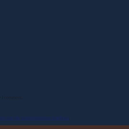
e I comment.
 om hur din kommentarsdata bearbetas
.