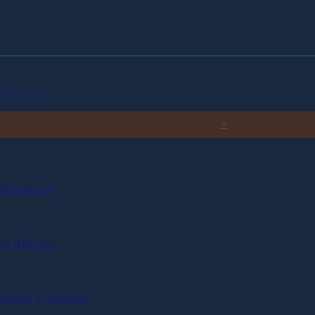
divisionen
RELATERADE ARTIKLAR
>
formkort
r tillbaka
ick i kriteriet