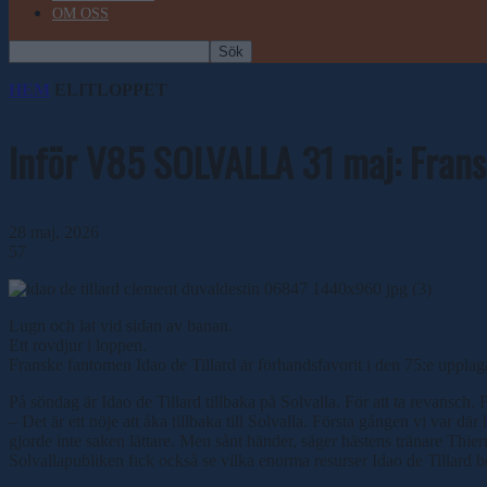
OM OSS
HEM
ELITLOPPET
Inför V85 SOLVALLA 31 maj: Franskt
28 maj, 2026
57
Lugn och lat vid sidan av banan.
Ett rovdjur i loppen.
Franske fantomen Idao de Tillard är förhandsfavorit i den 75:e upplag
På söndag är Idao de Tillard tillbaka på Solvalla. För att ta revansch. 
– Det är ett nöje att åka tillbaka till Solvalla. Första gången vi var d
gjorde inte saken lättare. Men sånt händer, säger hästens tränare Thie
Solvallapubliken fick också se vilka enorma resurser Idao de Tillard be