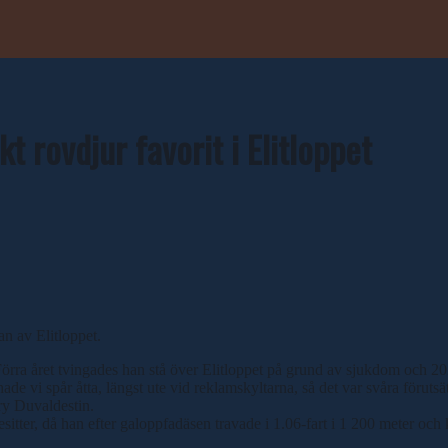
 rovdjur favorit i Elitloppet
an av Elitloppet.
Förra året tvingades han stå över Elitloppet på grund av sjukdom och 2024
är hade vi spår åtta, längst ute vid reklamskyltarna, så det var svåra fö
rry Duvaldestin.
sitter, då han efter galoppfadäsen travade i 1.06-fart i 1 200 meter och 