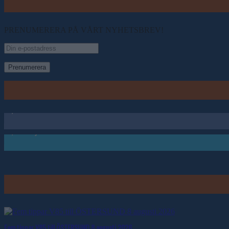
PRENUMERERA PÅ VÅRT NYHETSBREV!
4,723
Fans
2,726
Följare
Fem tippar V85 till ÖSTERSUND 8 augusti 2026