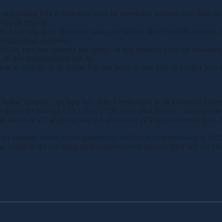
ed dubbla Prix d’Amerique-titlar på meritlistan kommer han alltid att ti
ar de följts åt.
n har hela tiden tillhört de bästa och han har alltid varit lätt att träna
äningsvilliga individer.
obb lätt, men han springer inte längre än han måste och vet var rakbana
 till den undantagshäst han är.
 han är starkare än de andra. När han tävlar är han som ett rovdjur som 
e kallas ”preparé”, ett lopp vars syfte i första hand är att förbereda häst
revs till mäktiga 1.10,1 över 2 150 meter med bilstart – löpningsrekor
att känna att vi var på rätt väg och att han var på väg mot formen igen. 
 på samtliga hovar. Första gången var vid Prix d’Amerique-segern 2025. 
g. Sedan är det två riktigt tuffa fransoser med, Inexess Bleu och Go O