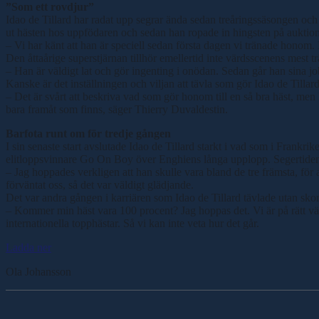
”Som ett rovdjur”
Idao de Tillard har radat upp segrar ända sedan treåringssäsongen och m
ut hästen hos uppfödaren och sedan han ropade in hingsten på auktion h
– Vi har känt att han är speciell sedan första dagen vi tränade honom. Ha
Den åttaårige superstjärnan tillhör emellertid inte värdsscenens mest tr
– Han är väldigt lat och gör ingenting i onödan. Sedan går han sina j
Kanske är det inställningen och viljan att tävla som gör Idao de Tillard
– Det är svårt att beskriva vad som gör honom till en så bra häst, men
bara framåt som finns, säger Thierry Duvaldestin.
Barfota runt om för tredje gången
I sin senaste start avslutade Idao de Tillard starkt i vad som i Frankrik
elitloppsvinnare Go On Boy över Enghiens långa upplopp. Segertiden sk
– Jag hoppades verkligen att han skulle vara bland de tre främsta, för 
förväntat oss, så det var väldigt glädjande.
Det var andra gången i karriären som Idao de Tillard tävlade utan skor
– Kommer min häst vara 100 procent? Jag hoppas det. Vi är på rätt vä
internationella topphästar. Så vi kan inte veta hur det går.
Ladda ner
Ola Johansson