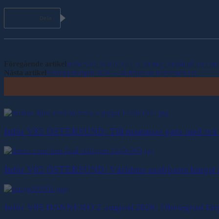
Dela
Föregående artikel
Inför V85 SOLVALLA 30 maj: Skräll på lut i sto
Nästa artikel
Elitloppshelgen 2026 – så följer du travfesten i tv
Inför V85 ÖSTERSUND: Till mammas gata med två 
Inför V85 ÖSTERSUND: Världens snabbaste hingst ä
Inför V85 DANNERO 2 augusti 2026: Obesegrad färgkl