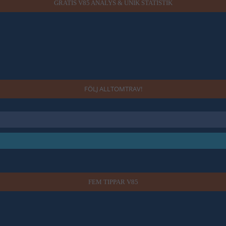
GRATIS V85 ANALYS & UNIK STATISTIK
FÖLJ ALLTOMTRAV!
FEM TIPPAR V85