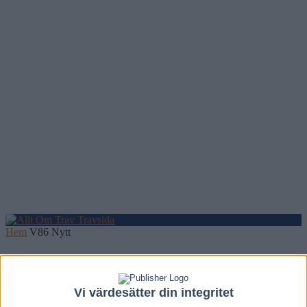
Hem
V86 Nytt
Inför V86: Bussige Bruce onsdagens store
outsider
Vi värdesätter din integritet