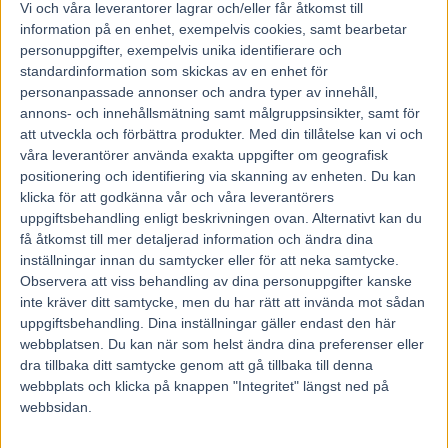
8 december, 2025
Vi och våra
leverantorer
lagrar och/eller får åtkomst till
114
information på en enhet, exempelvis cookies, samt bearbetar
personuppgifter, exempelvis unika identifierare och
standardinformation som skickas av en enhet för
En långklivad och bussig hingst som fortfarande håller på och leker
personanpassade annonser och andra typer av innehåll,
sig fram.
annons- och innehållsmätning samt målgruppsinsikter, samt för
Per Lennartsson har stor tro på treårige Bruce Braylon.
att utveckla och förbättra produkter.
Med din tillåtelse kan vi och
Eskilstunatränaren ser fram emot uppgiften i V86® på onsdag men
våra leverantörer använda exakta uppgifter om geografisk
reservationerna finns där.
positionering och identifiering via skanning av enheten. Du kan
– Han har helt klart farten som krävs för att vinna ett sånt här lopp
men med såna här orutinerade hästar vet man aldrig riktigt.
klicka för att godkänna vår och våra leverantörers
uppgiftsbehandling enligt beskrivningen ovan. Alternativt kan du
Solvallaseriens lägsta klass för hästar med upp till 220 000 intjänade
få åtkomst till mer detaljerad information och ändra dina
går som den tredje avdelningen på V86® på onsdagen.
inställningar innan du samtycker eller för att neka samtycke.
Jonathan Barduns fyraåring 3 Blyger S.R.P.jagar fjärde raka segern
Observera att viss behandling av dina personuppgifter kanske
och blir favorit och där bakom skuggar Per Lennartssons
1 Bruce
inte kräver ditt samtycke, men du har rätt att invända mot sådan
Braylon
som vunnit tre av åtta lopp under sin debutsäsong.
Utstrålningen är det inget fel på. Treåringen är snygg. Orutinen
uppgiftsbehandling. Dina inställningar gäller endast den här
ställer dock till det ibland och senast galopperade han bort sig direkt
webbplatsen. Du kan när som helst ändra dina preferenser eller
som hårt betrodd på Solvalla.
dra tillbaka ditt samtycke genom att gå tillbaka till denna
– Han har gjort nästan allt rätt hela tiden men galopperade kort innan
webbplats och klicka på knappen "Integritet" längst ned på
bilen släppte. Vräkte i galopp helt enkelt. Han ville väl men trasslade
webbsidan.
ihop benen. Då lade bort 30–40 meter och gick en väldigt bra tid
med hög fart över mål. Så han har ju den fart som krävs för att
kunna vinna lopp som det på onsdag, säger Per Lennartsson.