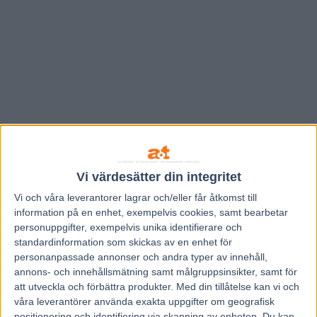
Vi värdesätter din integritet
Vi och våra
leverantorer
lagrar och/eller får åtkomst till
information på en enhet, exempelvis cookies, samt bearbetar
personuppgifter, exempelvis unika identifierare och
Hem
V86 Nytt
standardinformation som skickas av en enhet för
personanpassade annonser och andra typer av innehåll,
Inför V86: Ebbinge med två segeraktuella
annons- och innehållsmätning samt målgruppsinsikter, samt för
att utveckla och förbättra produkter.
Med din tillåtelse kan vi och
3 januari, 2024
våra leverantörer använda exakta uppgifter om geografisk
136
positionering och identifiering via skanning av enheten. Du kan