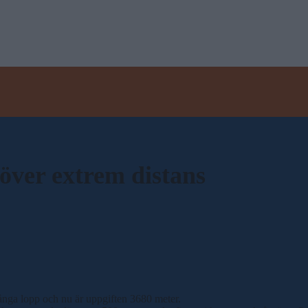
över extrem distans
nga lopp och nu är uppgiften 3680 meter.