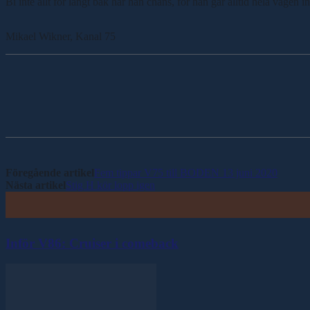
Bi inte allt för långt bak har han chans, för han går alltid hela vägen in
Mikael Wikner, Kanal 75
Dela
Föregående artikel
Fem tippar V75 till BODEN 13 juni 2020
Nästa artikel
Stig H kör lopp igen
Inför V86: Cruiser i comeback