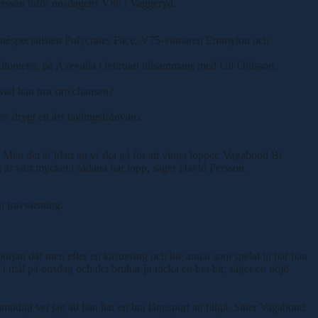
 Persson inför onsdagens V86 i Vaggeryd.
montéspecialisten Polycrates Face, V75-vinnaren Emmylou och
 kilometer, på Axevalla i februari tillsammans med Ulf Ohlsson.
 vad han tror om chansen?
 drygt ett års tävlingsfrånvaro.
 Men det är klart att vi ska gå för att vinna loppet. Vagabond Bi
t är värt mycket i sådana här lopp, säger David Persson.
n travsatsning.
rjan där men efter en kastrering och lite annat som spelat in har han
 i mål på onsdag och det brukar ju räcka en bra bit, säger en nöjd
mtidigt vet jag att han har en bra långspurt att tillgå. Sitter Vagabond