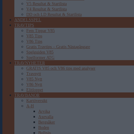
V5 Resultat & Startlista
V4 Resultat & Startlista
DD och LD Resultat & Startlista
ANDELSSPEL
TRAVTIPS
Fem Tippar V85
V85 Tips
V86 Tips
Gratis Travtips – Gratis Nästagångare
Spelguiden V85
Spelformer ATG
TRAVNYHETER
GRATIS V85 och V86 tips med analyser
Travnytt
V85 Nytt
V86 Nytt
Elitloppet
TRAVBANOR
Kartöversikt
A-H
Arvika
Axevalla
Bergsåker
Boden
Bollnäs