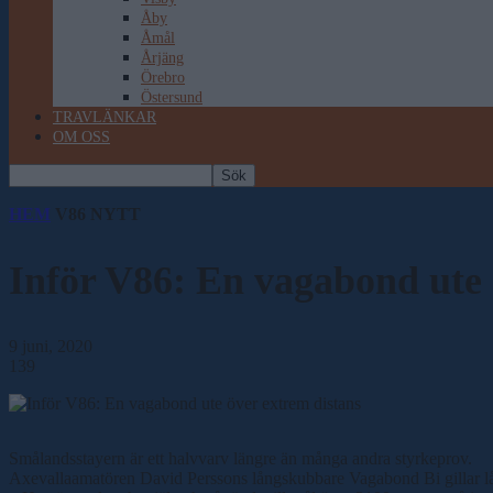
Åby
Åmål
Årjäng
Örebro
Östersund
TRAVLÄNKAR
OM OSS
HEM
V86 NYTT
Inför V86: En vagabond ute 
9 juni, 2020
139
Smålandsstayern är ett halvvarv längre än många andra styrkeprov.
Axevallaamatören David Perssons långskubbare Vagabond Bi gillar lå