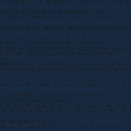
ag hoppas att de där extra 500 meterna ska finnas i honom också, säger
eryd samtliga åtta lopp med det vanliga tävlingstempot.
 travanläggning i Västergötland. För dagen tränar han tio hästar med 
ar blivit en pålitlig pengaplockare. Senaste triumfen kom just över tre
r den här gången Magnus Dahlén-tränade Vischio Holz. En indikation på
an trodde att min hade bättre chans, säger David Persson.
n längst bak. Björn Goop låter Ready Ribb göra comeback i loppet efter
igen fattas ett eller ett par lopp i Ready Ribb innan den blir som bäst.
pp.
ästar alltid kommer ut väldigt förberedda och fina och det kan bli tufft.
er han blivit omsprungen sista biten. Han går hela vägen in i mål och de
era. David Persson anställde nyligen en medhjälpare på halvtid till si
eger i travets elitserie och Emmylou har bärgat ett par.
 75 000 in till Vagabond Bis delägare.
ra med nollor och galopper i raden. Vi hade lite problem med honom i bö
n får ut av honom. Klaffar det bara lite kommer han att gå hela vägen in
ändå med ligaledaren i jollen?
en ännu mera stabil! Det är klart att man vill ha riktig fart på loppet. Sa