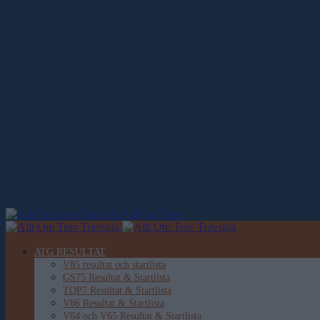
Allt Om Trav
ATG RESULTAT
V85 resultat och startlista
GS75 Resultat & Startlista
TOP7 Resultat & Startlista
V86 Resultat & Startlista
V64 och V65 Resultat & Startlista