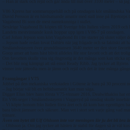
– Han är stark och rejäl och går ända till mål över 3100 meter – så j
V86 Xpress har sommaruppehåll och på onsdagen kör småländska Vagg
David Persson är en hårdsatsande amatör med stall inne på Bjertorps
Vagabond Bi som de mest namnkunniga i stallet.
Sexårige Vagabond Bi köptes till Sverige från Italien våren 2019 och h
Landets mestvinnande kusk hoppar upp igen i V86-7 på onsdagen.
Carl Johan Jepson som kört Vagabond Bi i tre starter på slutet välje
– Jepson hade redan lovat Dahlén när jag frågade och sa faktiskt att h
Smålandsstayern över grunddistansen 3640 meter ser den store favorite
Goop anser att hans häst blivit alldeles för stor favorit och att det trol
Om favoriten skulle visa sig ringrostig är det många som kan sticka u
– Det blir nog kämpigt att stå emot Ready Ribb. Jag tycker att Björns h
vinner inte jätteofta men är jämn och rejäl och det är inte många gång
Framgångar i V75
Jobbet på den mekaniska verkstaden i Götene är bara på 30 procent num
– Jag börjar väl bli en heltidsamatör kan man säga.
Digger Elias blev hans första V75-vinnare 2016, Dealwithakiss har en s
En V86-seger i Smålandsstayern i Vaggeryd på onsdag skulle innebära
– Vi köpte honom från Italien förra året och då kom han egentligen ba
bara blivit jämnare och säkrare. Man vet i stort sett varje gång vad ma
tränare.
Även om bytet till Ulf Ohlsson inte var meningen lär ju det bli bra 
– Ohlsson ja. Om jag tycker att hästen är stabil för dagen så är väl kusk