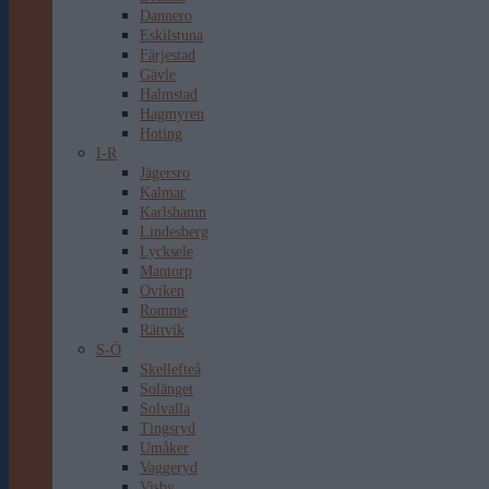
Dannero
Eskilstuna
Färjestad
Gävle
Halmstad
Hagmyren
Hoting
I-R
Jägersro
Kalmar
Karlshamn
Lindesberg
Lycksele
Mantorp
Oviken
Romme
Rättvik
S-Ö
Skellefteå
Solänget
Solvalla
Tingsryd
Umåker
Vaggeryd
Visby