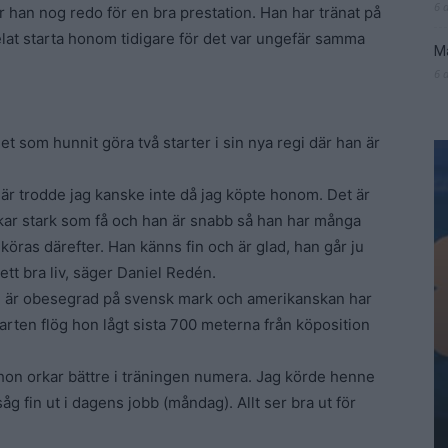
6 
är han nog redo för en bra prestation. Han har tränat på
elat starta honom tidigare för det var ungefär samma
Ma
6 
let som hunnit göra två starter i sin nya regi där han är
här trodde jag kanske inte då jag köpte honom. Det är
erkar stark som få och han är snabb så han har många
 köras därefter. Han känns fin och är glad, han går ju
ett bra liv, säger Daniel Redén.
 är obesegrad på svensk mark och amerikanskan har
tarten flög hon lågt sista 700 meterna från köposition
 hon orkar bättre i träningen numera. Jag körde henne
åg fin ut i dagens jobb (måndag). Allt ser bra ut för