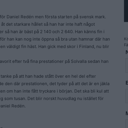
för Daniel Redén men första starten på svensk mark.
åt det starkare hållet så han har inte haft något
er så han är bäst på 2 140 och 2 640. Han känns fin i
K
för han kan nog inte öppna så bra utan hamnar där han
F
n väldigt fin häst. Han gick med skor i Finland, nu blir
favorit efter två fina prestationer på Solvalla sedan han
tanke på att han hade stått över en hel del efter
 den där prestationen, det tyder på att det är en jäkla
n om han inte fått tryckare i början. Det ska bli kul att
g som tusan. Det blir norskt huvudlag nu istället för
Daniel Redén.