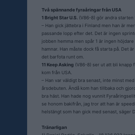
Två spännande fyraåringar från USA
1 Bright Star U.S.
(V86-8) gör andra starten 
– Han gick jättebra i Finland men han är mer 
passande lopp efter det. Det är ingen sprint
jobben hemma men spår 1 är ingen höjdare 
hamnar. Han måste dock få starta på. Det är e
det barfota runt om.
11 Keep Asking
(V86-8) ser ut att bli knapp 
kom från USA.
– Han var väldigt bra senast, inte minst med 
årsdebuten. Ändå kom han tillbaka och gjorde
bra häst. Han hade nog vunnit Fyraåringselite
se honom bakifrån, jag tror att han är speedi
helstängt som han gick med senast, säger 
Tränarligan