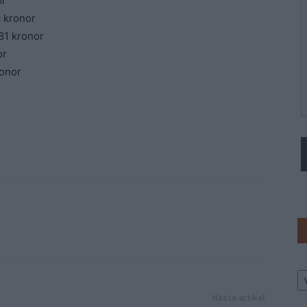
or
9 kronor
81 kronor
or
ronor
Ar
Nästa artikel