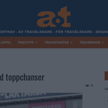
LSSPEL
TRAVTIPS
TRAVNYHETER
TRAVBANOR
Allt
ed toppchanser
Om
78
P