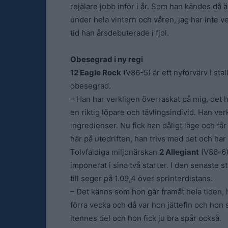
rejälare jobb inför i år. Som han kändes då 
under hela vintern och våren, jag har inte v
tid han årsdebuterade i fjol.
Obesegrad i ny regi
12 Eagle Rock
(V86-5) är ett nyförvärv i stal
obesegrad.
– Han har verkligen överraskat på mig, det 
en riktig löpare och tävlingsindivid. Han v
ingredienser. Nu fick han dåligt läge och får
här på utedriften, han trivs med det och har 
Tolvfaldiga miljonärskan
2 Allegiant
(V86-6)
imponerat i sina två starter. I den senaste s
till seger på 1.09,4 över sprinterdistans.
– Det känns som hon går framåt hela tiden,
förra vecka och då var hon jättefin och hon s
hennes del och hon fick ju bra spår också.