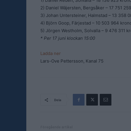
1) Daniel Redén, Solvalla – 18 136 923 kron
2) Daniel Wäjersten, Bergsåker – 17 751 25
3) Johan Untersteiner, Halmstad – 13 358 0
4) Björn Goop, Färjestad – 10 503 964 kron
5) Jörgen Westholm, Solvalla – 9 476 311 k
* Per 17 juni klockan 15:00
Ladda ner
Lars-Ove Pettersson, Kanal 75
Dela
Föregående artikel