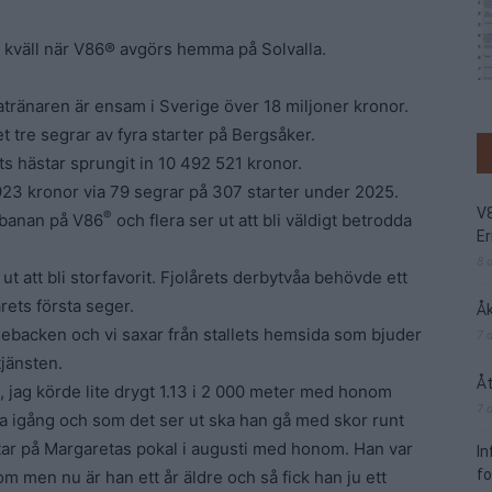
n kväll när V86® avgörs hemma på Solvalla.
atränaren är ensam i Sverige över 18 miljoner kronor.
et tre segrar av fyra starter på Bergsåker.
ts hästar sprungit in 10 492 521 kronor.
6 923 kronor via 79 segrar på 307 starter under 2025.
V
®
abanan på V86
och flera ser ut att bli väldigt betrodda
Er
8 
t att bli storfavorit. Fjolårets derbytvåa behövde ett
rets första seger.
Åk
mebacken och vi saxar från stallets hemsida som bjuder
7 
jänsten.
Åt
, jag körde lite drygt 1.13 i 2 000 meter med honom
7 
rta igång och som det ser ut ska han gå med skor runt
ktar på Margaretas pokal i augusti med honom. Han var
I
f
onom men nu är han ett år äldre och så fick han ju ett