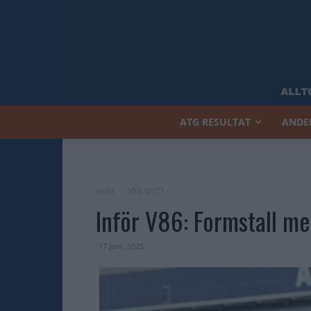
ATG RESULTAT
ANDE
HEM
V86 NYTT
Inför V86: Formstall m
17 juni, 2025