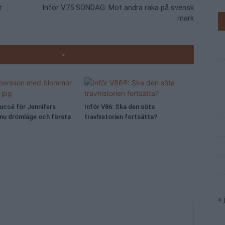
r
Inför V75 SÖNDAG: Mot andra raka på svensk
mark
RADE ARTIKLAR
>
Succé för Jennifers
Inför V86: Ska den söta
 nu drömläge och första
travhistorien fortsätta?
« 