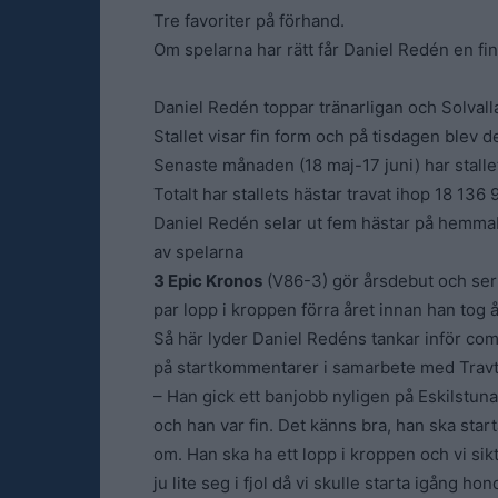
Tre favoriter på förhand.
Om spelarna har rätt får Daniel Redén en fi
Daniel Redén toppar tränarligan och Solvall
Stallet visar fin form och på tisdagen blev d
Senaste månaden (18 maj-17 juni) har stalle
Totalt har stallets hästar travat ihop 18 13
Daniel Redén selar ut fem hästar på hemm
av spelarna
3 Epic Kronos
(V86-3) gör årsdebut och ser u
par lopp i kroppen förra året innan han tog å
Så här lyder Daniel Redéns tankar inför co
på startkommentarer i samarbete med Travt
– Han gick ett banjobb nyligen på Eskilstuna
och han var fin. Det känns bra, han ska sta
om. Han ska ha ett lopp i kroppen och vi si
ju lite seg i fjol då vi skulle starta igång h