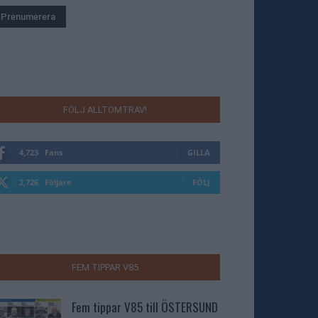
FÖLJ ALLTOMTRAV!
4,723
Fans
GILLA
2,726
Följare
FÖLJ
FEM TIPPAR V85
Fem tippar V85 till ÖSTERSUND