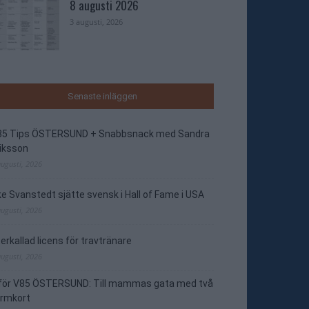
8 augusti 2026
3 augusti, 2026
Senaste inläggen
85 Tips ÖSTERSUND + Snabbsnack med Sandra
iksson
augusti, 2026
e Svanstedt sjätte svensk i Hall of Fame i USA
augusti, 2026
erkallad licens för travtränare
augusti, 2026
nför V85 ÖSTERSUND: Till mammas gata med två
ormkort