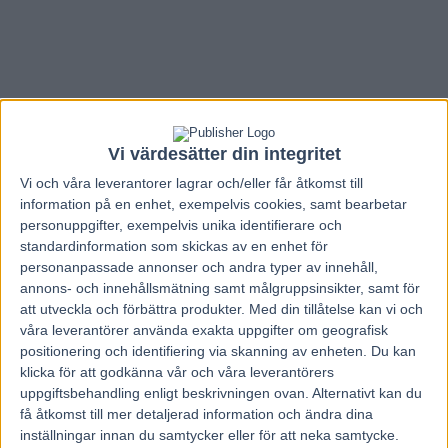
Vi värdesätter din integritet
Vi och våra
leverantorer
lagrar och/eller får åtkomst till
information på en enhet, exempelvis cookies, samt bearbetar
personuppgifter, exempelvis unika identifierare och
standardinformation som skickas av en enhet för
personanpassade annonser och andra typer av innehåll,
annons- och innehållsmätning samt målgruppsinsikter, samt för
att utveckla och förbättra produkter.
Med din tillåtelse kan vi och
våra leverantörer använda exakta uppgifter om geografisk
Hem
V86 Nytt
positionering och identifiering via skanning av enheten. Du kan
klicka för att godkänna vår och våra leverantörers
Inför V86: Hallå där, Michael
uppgiftsbehandling enligt beskrivningen ovan. Alternativt kan du
Sandström…
få åtkomst till mer detaljerad information och ändra dina
inställningar innan du samtycker eller för att neka samtycke.