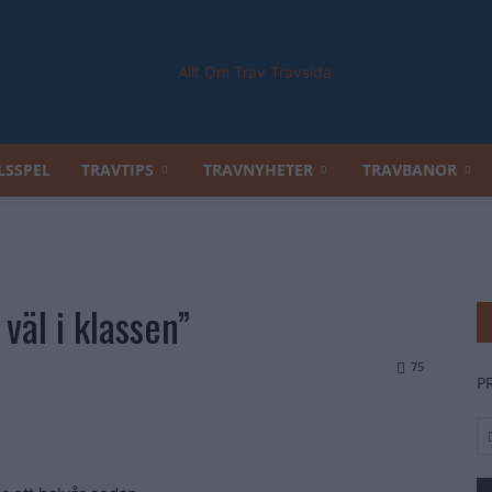
LSSPEL
TRAVTIPS
TRAVNYHETER
TRAVBANOR
Allt
väl i klassen”
Om
75
P