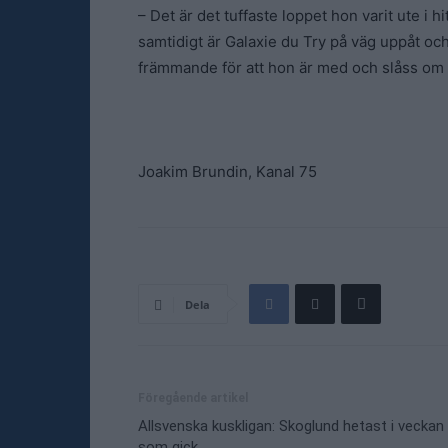
– Det är det tuffaste loppet hon varit ute i hi
samtidigt är Galaxie du Try på väg uppåt och s
främmande för att hon är med och slåss om
Joakim Brundin, Kanal 75
Dela
Föregående artikel
Allsvenska kuskligan: Skoglund hetast i veckan
som gick