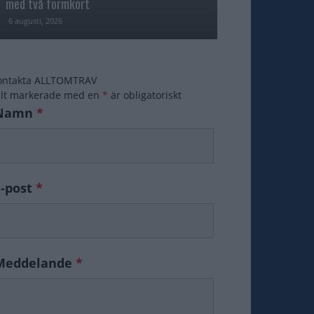
med två formkort
Majblomster vann
6 augusti, 2026
6 augusti, 2026
ontakta ALLTOMTRAV
ält markerade med en
*
är obligatoriskt
Namn
*
E-post
*
Meddelande
*