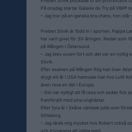
Preben Sövik plockade ut sin proffslicens fö
På onsdag startar Galaxie du Try på V86® oc
– Jag tror på en ganska bra chans, hon står 
Preben Sövik är född in i sporten. Pappa La
har varit givet för 30-åringen. Redan som
på Wången i Östersund.
– Jag blev vuxen fort och det var en nyttig e
Sövik.
Efter examen på Wången flög han över Atla
drygt ett år i USA hamnade han hos Lutfi Kol
även resa en del i Europa.
– Det var nyttigt att få resa och sedan fick 
framförallt med sina unghästar.
Efter fyra år i Skåne väntade jobb som först
Göteborg.
– Jag lärde mig mycket hos Robert också oc
och trivsamma att jobba med.