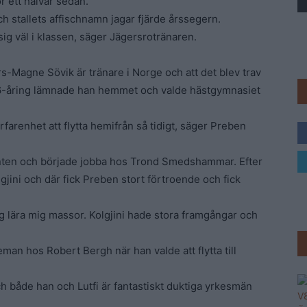
r ett halvår sedan.
Trav
h stallets affischnamn jagar fjärde årssegern.
sig väl i klassen, säger Jägersrotränaren.
rs-Magne Sövik är tränare i Norge och att det blev trav
 16-åring lämnade han hemmet och valde hästgymnasiet
rfarenhet att flytta hemifrån så tidigt, säger Preben
nten och började jobba hos Trond Smedshammar. Efter
gjini och där fick Preben stort förtroende och fick
jag lära mig massor. Kolgjini hade stora framgångar och
eman hos Robert Bergh när han valde att flytta till
h både han och Lutfi är fantastiskt duktiga yrkesmän