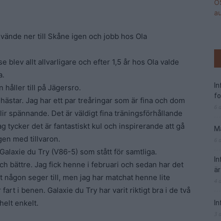
vände ner till Skåne igen och jobb hos Ola
 blev allt allvarligare och efter 1,5 år hos Ola valde
a.
I
 håller till på Jägersro.
f
 hästar. Jag har ett par treåringar som är fina och dom
6 
ir spännande. Det är väldigt fina träningsförhållande
ag tycker det är fantastiskt kul och inspirerande att gå
Ma
gen med tillvaron.
6 
är Galaxie du Try (V86-5) som stått för samtliga.
I
ch bättre. Jag fick henne i februari och sedan har det
är
t någon seger till, men jag har matchat henne lite
4 
fart i benen. Galaxie du Try har varit riktigt bra i de två
helt enkelt.
In
3 