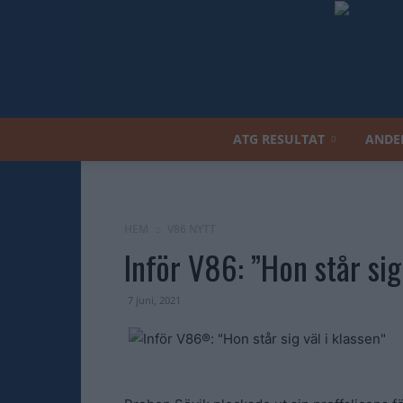
ATG RESULTAT
ANDE
HEM
V86 NYTT
Inför V86: ”Hon står sig 
7 juni, 2021