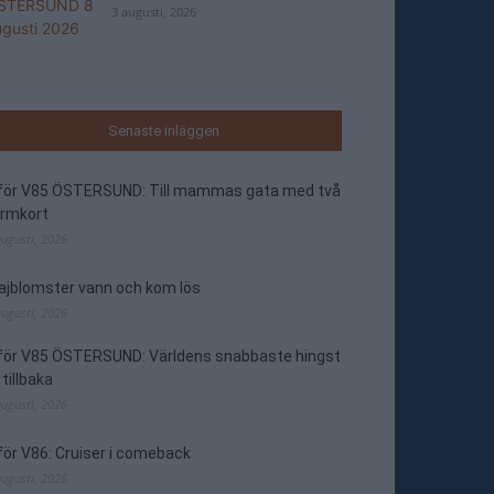
3 augusti, 2026
Senaste inläggen
nför V85 ÖSTERSUND: Till mammas gata med två
ormkort
augusti, 2026
jblomster vann och kom lös
augusti, 2026
nför V85 ÖSTERSUND: Världens snabbaste hingst
 tillbaka
augusti, 2026
för V86: Cruiser i comeback
augusti, 2026