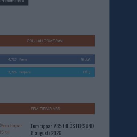
FÖLJ ALLTOMTRAV!
4,723
Fans
GILLA
2,726
Följare
FÖLJ
FEM TIPPAR V85
Fem tippar V85 till ÖSTERSUND
8 augusti 2026