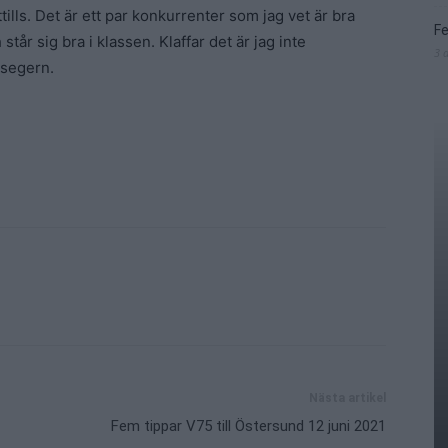
ttills. Det är ett par konkurrenter som jag vet är bra
Fe
tår sig bra i klassen. Klaffar det är jag inte
3 
 segern.
Nästa artikel
Fem tippar V75 till Östersund 12 juni 2021