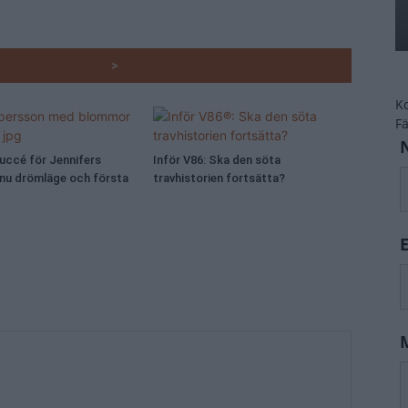
RADE ARTIKLAR
>
K
F
Succé för Jennifers
Inför V86: Ska den söta
 nu drömläge och första
travhistorien fortsätta?