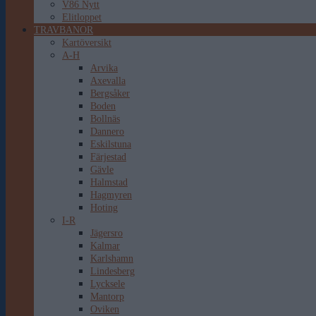
V86 Nytt
Elitloppet
TRAVBANOR
Kartöversikt
A-H
Arvika
Axevalla
Bergsåker
Boden
Bollnäs
Dannero
Eskilstuna
Färjestad
Gävle
Halmstad
Hagmyren
Hoting
I-R
Jägersro
Kalmar
Karlshamn
Lindesberg
Lycksele
Mantorp
Oviken