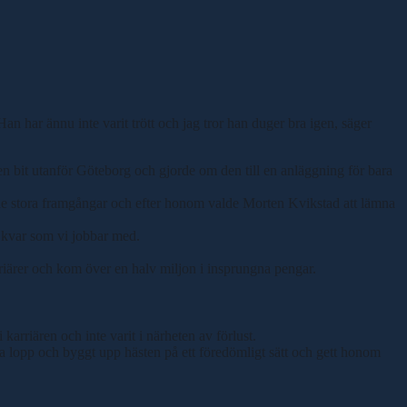
an har ännu inte varit trött och jag tror han duger bra igen, säger
n bit utanför Göteborg och gjorde om den till en anläggning för bara
irade stora framgångar och efter honom valde Morten Kvikstad att lämna
r kvar som vi jobbar med.
iärer och kom över en halv miljon i insprungna pengar.
karriären och inte varit i närheten av förlust.
na lopp och byggt upp hästen på ett föredömligt sätt och gett honom