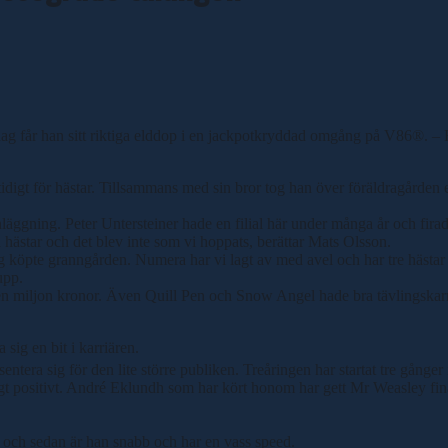
nsdag får han sitt riktiga elddop i en jackpotkryddad omgång på V86®. – H
gt för hästar. Tillsammans med sin bror tog han över föräldragården e
 anläggning. Peter Untersteiner hade en filial här under många år och f
ästar och det blev inte som vi hoppats, berättar Mats Olsson.
jag köpte granngården. Numera har vi lagt av med avel och har tre hästa
upp.
n miljon kronor. Även Quill Pen och Snow Angel hade bra tävlingskarr
 sig en bit i karriären.
ra sig för den lite större publiken. Treåringen har startat tre gånger i 
ldigt positivt. André Eklundh som har kört honom har gett Mr Weasley fi
ng och sedan är han snabb och har en vass speed.