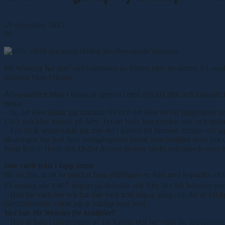
19 december, 2023
99
Mr Wheasly har inte varit i närheten av förlust efter tre starter. På o
tränaren Mats Olsson.
Åbyamatören Mats Olsson är uppväxt med mycket djur och fastnade tidi
hästar.
– Ja, det blev hästar jag fastnade för och det blev en väl fungerande
USA och blev tränare på Åby. Tyvärr hade han mycket otur och sjuka h
– För 20 år sedan sålde jag min del i gården till brorsan, frugan och 
66-åringen har haft flera framgångsrika hästar som familjen även fött 
Både Robin Hood och Dollar Access tävlade starkt och tjänade över e
Inte varit trött i lopp ännu
Nu ser han ut att ha plockat fram ytterligare en häst med kapacitet att ta
®
På onsdag när V86
avgörs på Solvalla och Åby ska Mr Weasley presente
– Han har varit bra och har inte varit trött någon gång och det är vä
självförtroende vilket jag är väldigt nöjd med.
Vad har Mr Weasley för kvalitéer?
– Han är bara i inledningen av sin karriär och har visat fin uppfattni