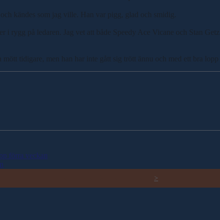
s och kändes som jag ville. Han var pigg, glad och smidig.
 ner i rygg på ledaren. Jag vet att både Speedy Ace Vicane och Stan Getz
ött tidigare, men han har inte gått sig trött ännu och med ett bra lopp
pp förra veckan
en
RELATERADE ARTIKLAR
>