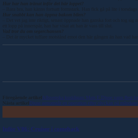
Hur har han tränat inför det här loppet?
– Bara bra, han känns fortsatt formstark. Han fick gå på lite i torsdag
Hur snabbt kan han öppna bakom bilen?
– Det vet jag inte riktigt, senast öppnade han ganska fort och tog sig
ett lopp på innerspår, han har visat att han är vass till slut.
Vad tror du om segerchansen?
– Det är mycket tuffare motstånd emot den här gången än han vad han m
Dela
Föregående artikel
Allsvenska kuskligan: Mats E Djuse vann flest lo
Nästa artikel
Djuse genomgår en operation efter olyckan på måndag
Inför V86: Cruiser i comeback