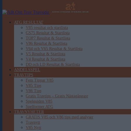
ATG RESULTAT
V85 resultat och startlista
GS75 Resultat & Startlista
TOP7 Resultat & Startlista
V86 Resultat & Startlista
V64 och V65 Resultat & Startlista
V5 Resultat & Startlista
V4 Resultat & Startlista
DD och LD Resultat & Startlista
ANDELSSPEL
TRAVTIPS
Fem Tippar V85
V85 Tips
V86 Tips
Gratis Travtips – Gratis Nästagångare
Spelguiden V85
Spelformer ATG
TRAVNYHETER
GRATIS V85 och V86 tips med analyser
Travnytt
V85 Nytt