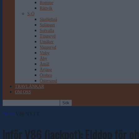
Romme
Rättvik
S-Ö
Skellefteå
Solänget
Solvalla
Tingsryd
Umåker
Vaggeryd
Visby
Åby
Åmål
Årjäng
Örebro
Östersund
TRAVLÄNKAR
OM OSS
HEM
V86 NYTT
Inför V86 (jackpot): Elddop för 