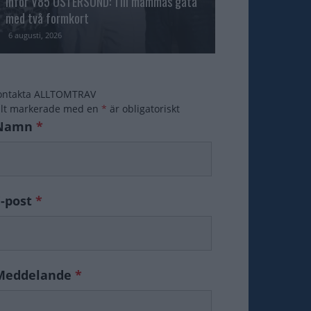
Inför V85 ÖSTERSUND: Till mammas gata
med två formkort
Majblomster vann
6 augusti, 2026
6 augusti, 2026
ontakta ALLTOMTRAV
ält markerade med en
*
är obligatoriskt
Namn
*
E-post
*
Meddelande
*