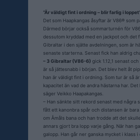
”Är väldigt fint i ordning – blir farlig i loppet
Det som Haapkangas åsyftar är V86® som p
Därmed börjar också sommarturnén för V86 
dessutom kryddad med en jackpot och det finn
Gibraltar i den sjätte avdelningen, som är hä
senaste starterna. Senast fick han aldrig chan
– 3 Gibraltar (V86-6)
gick 1.12,1 senast och
är så jättesnabb i början. Det blev helt åt 
han är väldigt fint i ordning. Som tur är så ä
kapacitet än vad de andra hästarna har. Det 
säger Veikko Haapakangas.
– Han sänkte sitt rekord senast med några 
fått ett kanonbra spår och distansen är bara
om Åmåls bana och han trodde att det skulle 
annars gjort bra lopp varje gång. När han ga
galopp. Han går ner ganska mycket i klass i d