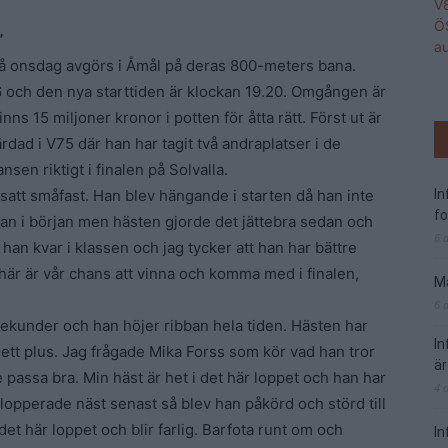
”
å onsdag avgörs i Åmål på deras 800-meters bana.
och den nya starttiden är klockan 19.20. Omgången är
s 15 miljoner kronor i potten för åtta rätt. Först ut är
rdad i V75 där han har tagit två andraplatser i de
sen riktigt i finalen på Solvalla.
 satt småfast. Han blev hängande i starten då han inte
I
f
pipan i början men hästen gjorde det jättebra sedan och
6 
r han kvar i klassen och jag tycker att han har bättre
här är vår chans att vinna och komma med i finalen,
Ma
6 
sekunder och han höjer ribban hela tiden. Hästen har
I
 ett plus. Jag frågade Mika Forss som kör vad han tror
är
passa bra. Min häst är het i det här loppet och han har
4 
lopperade näst senast så blev han påkörd och störd till
et här loppet och blir farlig. Barfota runt om och
In