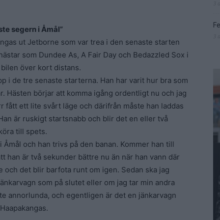
3 
Fe
ste segern i Åmål”
3 
ngas ut Jetborne som var trea i den senaste starten
nhästar som Dundee As, A Fair Day och Bedazzled Sox i
bilen över kort distans.
p i de tre senaste starterna. Han har varit hur bra som
år. Hästen börjar att komma igång ordentligt nu och jag
 fått ett lite svårt läge och därifrån måste han laddas
an är ruskigt startsnabb och blir det en eller två
öra till spets.
i Åmål och han trivs på den banan. Kommer han till
 att han är två sekunder bättre nu än när han vann där
ge och det blir barfota runt om igen. Sedan ska jag
jänkarvagn som på slutet eller om jag tar min andra
ite annorlunda, och egentligen är det en jänkarvagn
 Haapakangas.