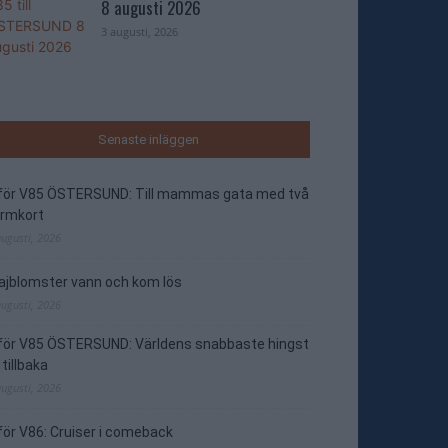
8 augusti 2026
3 augusti, 2026
Senaste inläggen
nför V85 ÖSTERSUND: Till mammas gata med två
ormkort
augusti, 2026
jblomster vann och kom lös
augusti, 2026
nför V85 ÖSTERSUND: Världens snabbaste hingst
 tillbaka
augusti, 2026
för V86: Cruiser i comeback