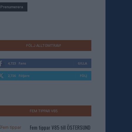
FÖLJ ALLTOMTRAV!
4,723
Fans
GILLA
2,726
Följare
FÖLJ
FEM TIPPAR V85
Fem tippar V85 till ÖSTERSUND