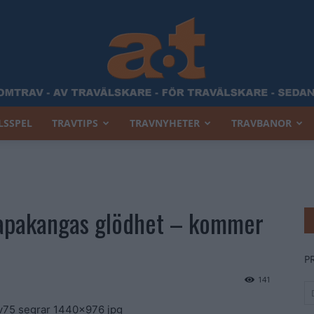
LSSPEL
TRAVTIPS
TRAVNYHETER
TRAVBANOR
Allt
aapakangas glödhet – kommer
Om
P
141