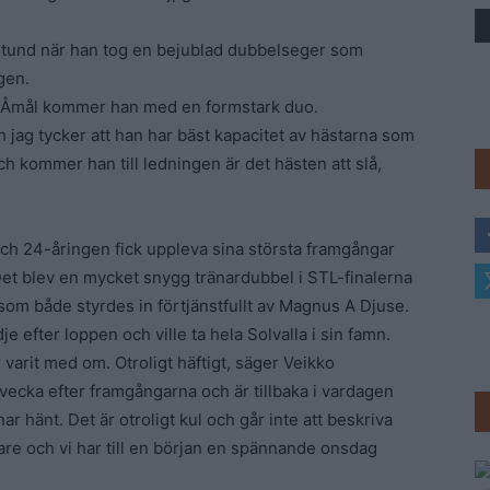
Trav
avstund när han tog en bejublad dubbelseger som
gen.
i Åmål kommer han med en formstark duo.
h jag tycker att han har bäst kapacitet av hästarna som
h kommer han till ledningen är det hästen att slå,
 och 24-åringen fick uppleva sina största framgångar
. Det blev en mycket snygg tränardubbel i STL-finalerna
m både styrdes in förtjänstfullt av Magnus A Djuse.
je efter loppen och ville ta hela Solvalla i sin famn.
 varit med om. Otroligt häftigt, säger Veikko
ecka efter framgångarna och är tillbaka i vardagen
 hänt. Det är otroligt kul och går inte att beskriva
are och vi har till en början en spännande onsdag