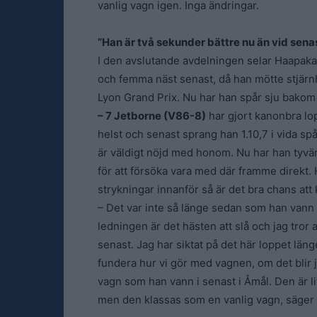
vanlig vagn igen. Inga ändringar.
”Han är två sekunder bättre nu än vid sena
I den avslutande avdelningen selar Haapaka
och femma näst senast, då han mötte stjär
Lyon Grand Prix. Nu har han spår sju bakom 
– 7 Jetborne (V86-8)
har gjort kanonbra lop
helst och senast sprang han 1.10,7 i vida sp
är väldigt nöjd med honom. Nu har han tyvärr
för att försöka vara med där framme direkt. H
strykningar innanför så är det bra chans att k
– Det var inte så länge sedan som han vann 
ledningen är det hästen att slå och jag tror
senast. Jag har siktat på det här loppet län
fundera hur vi gör med vagnen, om det blir 
vagn som han vann i senast i Åmål. Den är l
men den klassas som en vanlig vagn, säger