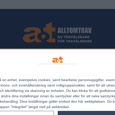
ips och Travnyheter, V75 Resultat, V75 Tips samt ett välbesökt Trav
Allt Om Trav - För Travälskare - Av Travälskare - sedan 2005.
n på en enhet, exempelvis cookies, samt bearbetar personuppgifter, exem
Kontakta oss:
kontakt@regemedia.se
ons- och innehållsmätning samt målgruppsinsikter, samt för att utveck
h identifiering via skanning av enheten. Du kan klicka för att godkänn
h ändra dina inställningar innan du samtycker eller för att neka samtyck
behandling. Dina inställningar gäller endast den här webbplatsen. Du kan
appen "Integritet" längst ned på webbsidan.