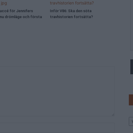
Succé för Jennifers
Inför V86: Ska den söta
 nu drömläge och första
travhistorien fortsätta?
Ar