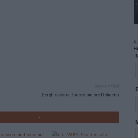
K
F
Nästa artikel
Bergh riskerar förlora sin proffslicens
RADE ARTIKLAR
>