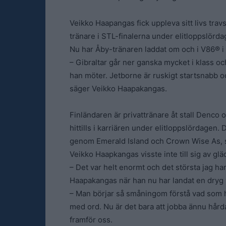
Veikko Haapangas fick uppleva sitt livs tr
tränare i STL-finalerna under elitloppslörda
Nu har Åby-tränaren laddat om och i V86® 
– Gibraltar går ner ganska mycket i klass oc
han möter. Jetborne är ruskigt startsnabb oc
säger Veikko Haapakangas.
Finländaren är privattränare åt stall Denco
hittills i karriären under elitloppslördagen
genom Emerald Island och Crown Wise As, so
Veikko Haapkangas visste inte till sig av gläd
– Det var helt enormt och det största jag har
Haapakangas när han nu har landat en dryg v
– Man börjar så småningom förstå vad som har
med ord. Nu är det bara att jobba ännu hård
framför oss.