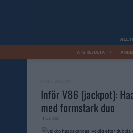
ATG RESULTAT
ANDE
HEM
V86 NYTT
Inför V86 (jackpot): H
med formstark duo
4 juni, 2024