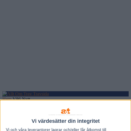
Hem
V86 Nytt
Inför V86 (jackpot): Roger har feeling för
obesegrade löftet
Vi värdesätter din integritet
Vi och våra
leverantorer
lagrar och/eller får åtkomst till