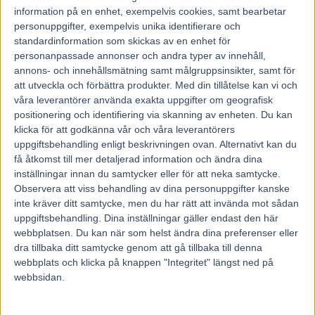
7 maj, 2024
information på en enhet, exempelvis cookies, samt bearbetar
310
personuppgifter, exempelvis unika identifierare och
standardinformation som skickas av en enhet för
personanpassade annonser och andra typer av innehåll,
Två starter. Två lekande lätta segrar.
annons- och innehållsmätning samt målgruppsinsikter, samt för
När det är dags för Margaretas Tidiga Unghästserie spänner Roger
att utveckla och förbättra produkter.
Med din tillåtelse kan vi och
Walmann bågen med löftet S.G. Empress.
– Det är klart att det är tuffare emot den här gången, men jag har
våra leverantörer använda exakta uppgifter om geografisk
ändå en bra feeling, säger Solvallatränaren.
positionering och identifiering via skanning av enheten. Du kan
klicka för att godkänna vår och våra leverantörers
När Solvalla delar onsdagens jackpotomgång av V86® med norska
uppgiftsbehandling enligt beskrivningen ovan. Alternativt kan du
Bjerke, står ungdomarna i fokus på nationalarenan.
få åtkomst till mer detaljerad information och ändra dina
På programmet är nämligen årets tredje upplaga av Margaretas
inställningar innan du samtycker eller för att neka samtycke.
Tidiga Unghästserie. De fyra loppen, två vardera för tre- och
fyraåringar, utgör de avdelningar av V86 som avgörs på Solvalla.
Observera att viss behandling av dina personuppgifter kanske
Solvallalegendaren Roger Walmann har tränat fram åtskilliga
inte kräver ditt samtycke, men du har rätt att invända mot sådan
unghäststjärnor genom åren.
uppgiftsbehandling. Dina inställningar gäller endast den här
Nu har han ett nytt löfte i vardande.
webbplatsen. Du kan när som helst ändra dina preferenser eller
4 S.G. Empress
(V86-6) har förvisso ännu bara hunnit med två
dra tillbaka ditt samtycke genom att gå tillbaka till denna
starter, men Readly Express-dottern har båda gångerna vunnit på
webbplats och klicka på knappen "Integritet" längst ned på
fjäderlätta hovar.
– Hon har gjort två fina lopp nu, det är ju såklart fortfarande väldigt
webbsidan.
tidigt i karriären men hon har visat bra uppfattning och löpstyrka så
här långt i alla fall, säger Roger.
Nog såg det ut som om hon hade en hel del krafter sparade