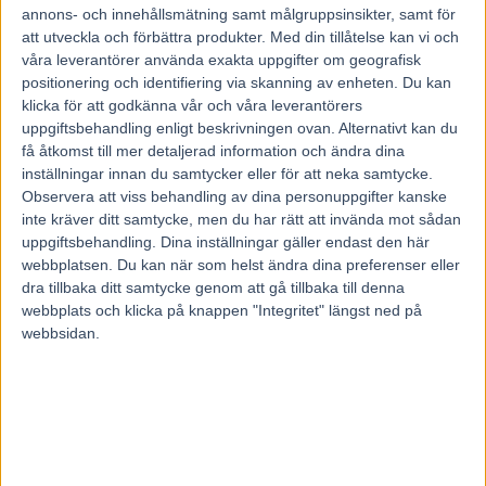
24 november, 2021
annons- och innehållsmätning samt målgruppsinsikter, samt för
61
att utveckla och förbättra produkter.
Med din tillåtelse kan vi och
våra leverantörer använda exakta uppgifter om geografisk
positionering och identifiering via skanning av enheten. Du kan
klicka för att godkänna vår och våra leverantörers
Senast var hon på linje med vinnaren Glamorous Rain i Breeders´
uppgiftsbehandling enligt beskrivningen ovan. Alternativt kan du
Crown.
få åtkomst till mer detaljerad information och ändra dina
Imhatra Am är på riktig uppgång bland den treåriga stoeliten.
Stefan Melander lämnar positiva besked inför onsdagens start på
inställningar innan du samtycker eller för att neka samtycke.
V86®.
Observera att viss behandling av dina personuppgifter kanske
inte kräver ditt samtycke, men du har rätt att invända mot sådan
V86® den här veckan delas mellan Solvalla och Bjerke i Norge. På
uppgiftsbehandling. Dina inställningar gäller endast den här
den svenska huvudstadsbanan är det treåringarna som hamnar i
webbplatsen. Du kan när som helst ändra dina preferenser eller
fokus, då Kriterierevanschen och Oaksrevanschen ska avgöras. Ett
hett kort i det senare loppet är Stefan Melander-tränade 2 Imhatra
dra tillbaka ditt samtycke genom att gå tillbaka till denna
Am (V86-2).
webbplats och klicka på knappen "Integritet" längst ned på
Efter att ha inlett sin karriär hos Marcus Melander i USA, har hon
webbsidan.
nu gjort sex starter hos ”Tarzan” och redan hunnit göra sig ett namn.
Senast i finalen av Breeder´ Crown i Eskilstuna spurtade hon vasst
och var som trea inte stort slagen av vinnaren Glamorous Rain. Det
efter att i semifinalen reparerat en startgalopp på briljant sätt.
– Hon känns jättebra och är i riktigt bra form, hon gick väldigt bra i
Eskilstuna. Gången före blev hon ju lite generad i början och
galopperade men kom tillbaka starkt. Det finns inget att klaga på
med henne i varje fall, allt är bara bra, säger Stefan Melander.