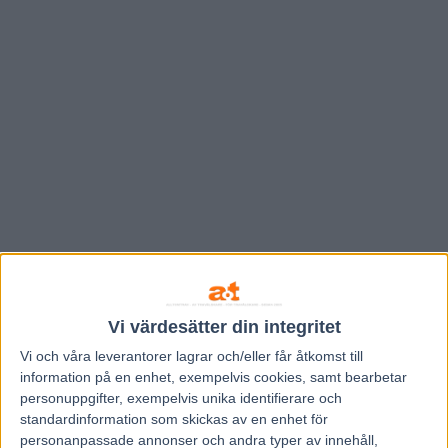
Vi värdesätter din integritet
Hem
V86 Nytt
Vi och våra
leverantorer
lagrar och/eller får åtkomst till
Inför V86 (jackpot): ”Tarzans”
information på en enhet, exempelvis cookies, samt bearbetar
personuppgifter, exempelvis unika identifierare och
toppstammade treåringstopp
standardinformation som skickas av en enhet för
personanpassade annonser och andra typer av innehåll,