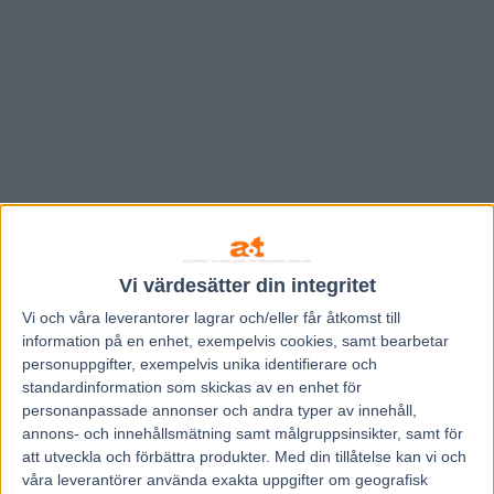
Vi värdesätter din integritet
Vi och våra
leverantorer
lagrar och/eller får åtkomst till
information på en enhet, exempelvis cookies, samt bearbetar
personuppgifter, exempelvis unika identifierare och
Hem
V86 Nytt
standardinformation som skickas av en enhet för
personanpassade annonser och andra typer av innehåll,
Inför V86: Nystart för Berglund och
annons- och innehållsmätning samt målgruppsinsikter, samt för
Seismic Wave
att utveckla och förbättra produkter.
Med din tillåtelse kan vi och
våra leverantörer använda exakta uppgifter om geografisk