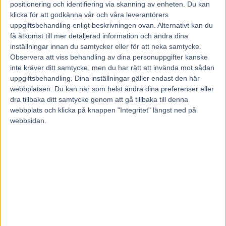
12 mars, 2024
positionering och identifiering via skanning av enheten. Du kan
207
klicka för att godkänna vår och våra leverantörers
uppgiftsbehandling enligt beskrivningen ovan. Alternativt kan du
få åtkomst till mer detaljerad information och ändra dina
Bara två starter hittills i år. Oscar Berglund har inte haft någon
inställningar innan du samtycker eller för att neka samtycke.
brådska. När V86® delas mellan Solvalla och Bergsåker på onsdag
Observera att viss behandling av dina personuppgifter kanske
växlar han upp. – Jag är mycket spänd på vad Seismic Wave kan
inte kräver ditt samtycke, men du har rätt att invända mot sådan
göra i årsdebuten, säger tränaren.
uppgiftsbehandling. Dina inställningar gäller endast den här
Oscar Berglund tävlade flitigt året vid den här tiden och firade en hel
webbplatsen. Du kan när som helst ändra dina preferenser eller
del framgånger. I år har han ett nytt upplägg och hittills knappt
dra tillbaka ditt samtycke genom att gå tillbaka till denna
startat några hästar.
webbplats och klicka på knappen "Integritet" längst ned på
– I höstas valde vi att bygga nya träningsbanor och har gjort om det
webbsidan.
mesta. Det känns väldigt bra hittills i alla fall. Nu har vi bara startat
en häst och har väl inte fått något kvitto ännu, men allt ser bra ut så
här långt. Vi har betydligt färre besök hos veterinären, det är
skonsamt och balans i träningen säger Oscar Berglund.
I stallet står det drygt 20 hästar och det är blandat med med både
bredd och toppar.
– Jag är mycket nöjd med vad som står i boxarna, har väldigt bra
kunder att jobba med och mycket bra personal. Jag sover gott om
nätterna.
Tränar med plus i kanten
På onsdag avgörs V86® på Solvalla och Bergsåker och Oscar